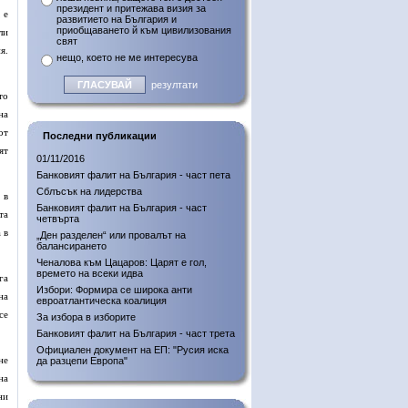
президент и притежава визия за
 е
развитието на България и
приобщаването й към цивилизования
ли
свят
я.
нещо, което не ме интересува
резултати
то
на
от
Последни публикации
ят
01/11/2016
Банковият фалит на България - част пета
Сблъсък на лидерства
 в
Банковият фалит на България - част
та
четвърта
 в
„Ден разделен“ или провалът на
балансирането
Ченалова към Цацаров: Царят е гол,
времето на всеки идва
га
Избори: Формира се широка анти
на
евроатлантическа коалиция
се
За избора в изборите
Банковият фалит на България - част трета
Официален документ на ЕП: "Русия иска
не
да разцепи Европа"
на
ни