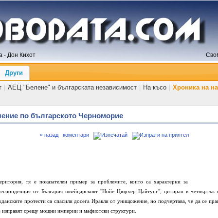
 - Дон Кихот
Сво
Други
т
|
АЕЦ "Белене" и българската независимост
|
На късо
|
Хроника на н
ючение по българското Черноморие
« назад
коментари
ритория, тя е показателен пример за проблемите, които са характерни за
респонденция от България швейцарският "Нойе Цюрхер Цайтунг", цитиран в четвъртък 
жданските протести са спасили досега Иракли от унищожение, но подчертава, че да се пра
се изправят срещу мощни империи и мафиотски структури.