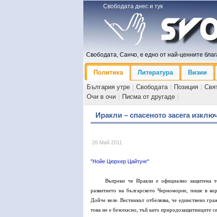
Свободата днес и тук
Свободата, Санчо, е едно от най-ценните блага
Политика
Литература
Визии
България утре
|
Свободата
|
Позиция
|
Свя
Очи в очи
|
Писма от другаде
|
Иракли – спасеното засега изкл
26 Май 2011
"Нойе Цюрхер Цайтунг"
Въпреки че Иракли е официално защитена те
развитието на българското Черноморие, пише в ко
Дойче веле. Вестникът отбелязва, че единствено гра
това не е безопасно, тъй като природозащитниците 