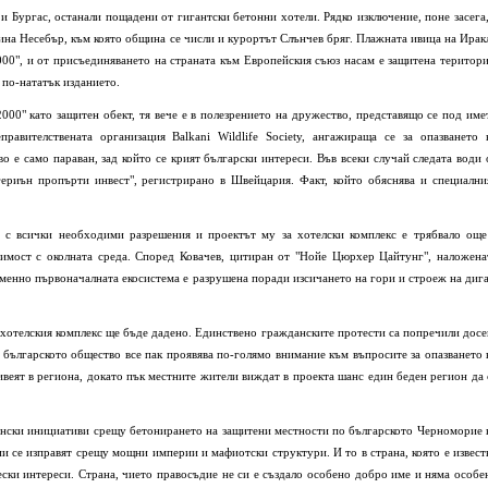
и Бургас, останали пощадени от гигантски бетонни хотели. Рядко изключение, поне засега,
ина Несебър, към която община се числи и курортът Слънчев бряг. Плажната ивица на Ирак
000", и от присъединяването на страната към Европейския съюз насам е защитена територи
 по-нататък изданието.
000" като защитен обект, тя вече е в полезрението на дружество, представящо се под име
авителствената организация Balkani Wildlife Society, ангажираща се за опазването 
 е само параван, зад който се крият български интереси. Във всеки случай следата води 
ериън пропърти инвест", регистрирано в Швейцария. Факт, който обяснява и специални
а с всички необходими разрешения и проектът му за хотелски комплекс е трябвало още
тимост с околната среда. Според Ковачев, цитиран от "Нойе Цюрхер Цайтунг", наложена
менно първоначалната екосистема е разрушена поради изсичането на гори и строеж на дига
 хотелския комплекс ще бъде дадено. Единствено гражданските протести са попречили досе
от българското общество все пак проявява по-голямо внимание към въпросите за опазването 
веят в региона, докато пък местните жители виждат в проекта шанс един беден регион да 
ски инициативи срещу бетонирането на защитени местности по българското Черноморие 
ии се изправят срещу мощни империи и мафиотски структури. И то в страна, която е извест
ески интереси. Страна, чието правосъдие не си е създало особено добро име и няма особе