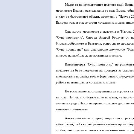
Малко са привлекателните плажове край Варна 
местността Иракли, разположена до село Емона, общ
е част от българските обекти, включени в "Натура 2
Въпреки това и тук се строи хотелски комплекс, пише
Още когато местността е включена в "Натура 2
"Суис пропъртис". Според Андрей Ковачев от непр
биоразнообразието в България, въпросното дружество
"Суис пропъртис" към акционерно дружество "Бълг
интерес на швейцарският вестник към темата.
Инвеститорът "Суис пропъртис" не разполаг
началото да бъде подложен на проверка за съвмес
впоследствие проверка вече е фарс, защото междувре
района на планирания хотелски комплекс.
По всяка вероятност разрешение за строежа на
на това. Но пък протестите поне показват, че част 
околната среда. Някои от протестиращите дори не жи
измъкне от немотията.
Ангажиментът на природозащитници и граждан
е безопасно, тъй като неправителствените организац
с обвързаността на политиката и частните икономич