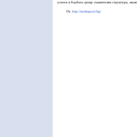
успехи в борбата срещу съмнителни структури, закл
От:
http://mediapool.bg/