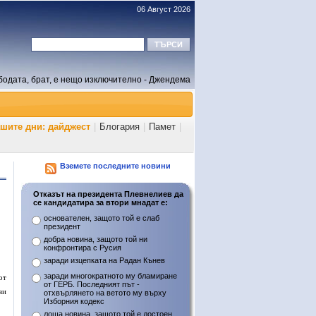
06 Август 2026
бодата, брат, е нещо изключително - Джендема
ашите дни: дайджест
|
Блогария
|
Памет
|
Вземете последните новини
Отказът на президента Плевнелиев да
се кандидатира за втори мнадат е:
основателен, защото той е слаб
президент
добра новина, защото той ни
конфронтира с Русия
заради изцепката на Радан Кънев
заради многократното му бламиране
от
от ГЕРБ. Последният път -
ви
отхвърлянето на ветото му върху
Изборния кодекс
лоша новина, защото той е достоен