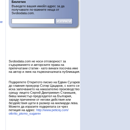
Бюлетин
Въведете вашия имейл адрес за да
получавате по-важните неща от
Svobodata.com.
ре
Svobodata.com не носи отговорност за
съдържанието и авторските права на
препечатани статии - като винаги посочва име
на автор и линк на първоначалната публикация.
Подкрепете Откритото писмо на Едвин Сугарев
до главния прокурор Сотир Цацаров, с което се
иска започването на наказателно производство
срещу лицето Сергей Дмитриевич Станишев,
бивш министър-председател на България,
заради причинени от негови действия или
бездействия щети в размер на милиарди лева.
Можете да изразите подкрепата си чрез
петиция на адрес:
http://www.peticiq.com/
otkrito_pismo_sugarev