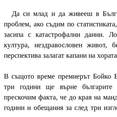
Да си млад и да живееш в Бълг
проблем, ако съдим по статистиката
засипа с катастрофални данни. Л
култура, нездравословен живот, 
перспектива залагат капани на хората
В същото време премиерът Бойко Бо
три години ще върне българите
прескочим факта, че до края на ман
години и обещания за след три изг