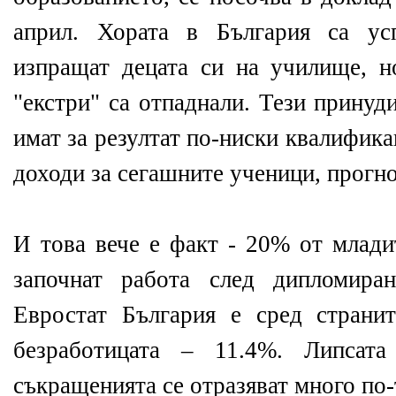
април. Хората в България са ус
изпращат децата си на училище, н
"екстри" са отпаднали. Тези прину
имат за резултат по-ниски квалифик
доходи за сегашните ученици, прогн
И това вече е факт - 20% от млади
започнат работа след дипломира
Евростат България е сред страни
безработицата – 11.4%. Липсат
съкращенията се отразяват много по