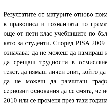
Резултатите от матурите отново пок
в правописа и познанията по грам
още от пети клас учебниците по бъл
като за студенти. Според PISA 2009
означава: да не можеш да намираш 
да срещаш трудности в осмисляне
текст, да нямаш личен опит, който д
да не можеш да разчиташ граф
сериозни основания да се смята, че 
2010 или се променя през тази година