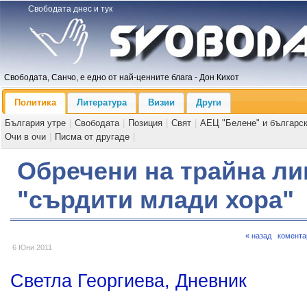
Свободата днес и тук
Свободата, Санчо, е едно от най-ценните блага - Дон Кихот
Политика
Литература
Визии
Други
България утре
|
Свободата
|
Позиция
|
Свят
|
АЕЦ "Белене" и българс
Очи в очи
|
Писма от другаде
|
Обречени на трайна ли
"сърдити млади хора"
« назад
комента
6 Юни 2011
Светла Георгиева, Дневник