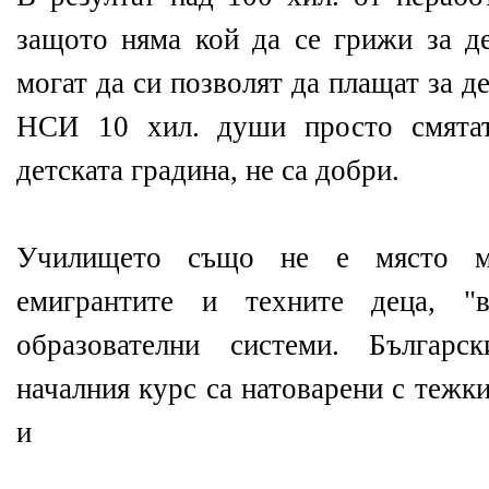
защото няма кой да се грижи за д
могат да си позволят да плащат за д
НСИ 10 хил. души просто смятат
детската градина, не са добри.
Училището също не е място м
емигрантите и техните деца, "в
образователни системи. Българ
началния курс са натоварени с тежк
и