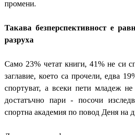
промени.
Такава безперспективност е рав
разруха
Само 23% четат книги, 41% не си с
заглавие, което са прочели, едва 1
спортуват, а всеки пети младеж не
достатъчно пари - посочи изслед
спортна академия по повод Деня на д