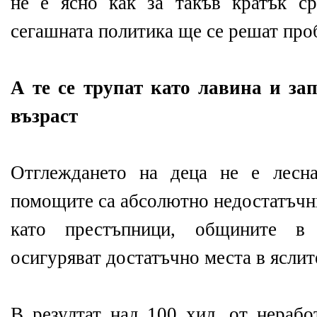
не е ясно как за такъв кратък с
сегашната политика ще се решат про
А те се трупат като лавина и за
възраст
Отглеждането на деца не е лесн
помощите са абсолютно недостатъчн
като престъпници, общините в
осигуряват достатъчно места в яслит
В резултат над 100 хил. от нерабо