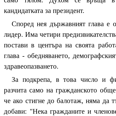
само тялом. Духом се връща в
кандидатката за президент.
Според нея държавният глава е о
лидер. Има четири предизвикателств
постави в центъра на своята рабо
глава - обедняването, демографския
здравеопазването.
За подкрепа, в това число и ф
разчита само на гражданското обще
че ако стигне до балотаж, няма да 
добави: "Нека гражданите и членов