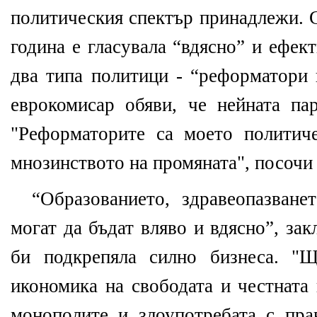
политическия спектър принадлежи. С
година е гласувала “вдясно” и ефек
два типа политици - “реформатори 
еврокомисар обяви, че нейната пар
"Реформаторите са моето политич
мнозинството на промяната", посочи 
“Образованието, здравеопазване
могат да бъдат вляво и вдясно”, за
би подкрепяла силно бизнеса. "Щ
икономика на свободата и честната
монополите и злоупотребата с прав