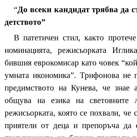
“
До всеки кандидат трябва да с
детството”
В патетичен стил, както протече
номинацията, режисьорката Иглик
бившия еврокомисар като човек “кой
умната икономика”. Трифонова не 
предимството на Кунева, че знае 
общува на езика на световните 
режисьорката, която се похвали, че 
приятели от деца и препоръча да 