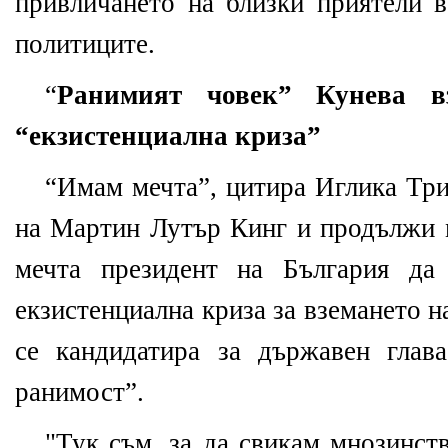
привличането на близки приятели 
политиците.
“
Ранимият човек” Кунева в
“екзистенциална криза”
“Имам мечта”, цитира Иглика Три
на Мартин Лутър Кинг и продължи 
мечта президент на България да
екзистенциална криза за вземането 
се кандидатира за държавен глава
ранимост”.
"Тук съм, за да свикам мнозинств