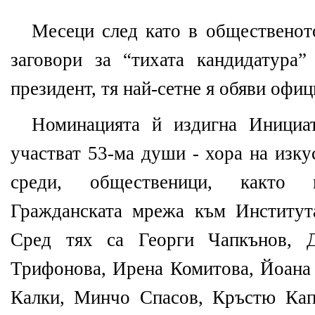
Месеци след като в общественот
заговори за “тихата кандидатура
президент, тя най-сетне я обяви офи
Номинацията й издигна Инициат
участват 53-ма души - хора на изку
среди, общественици, както 
Гражданската мрежа към Институт
Сред тях са Георги Чапкънов, Д
Трифонова, Ирена Комитова, Йоана 
Калки, Минчо Спасов, Кръстю Кап