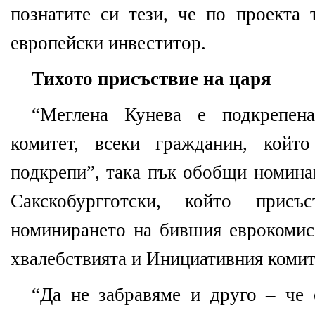
познатите си тези, че по проекта 
европейски инвеститор.
Тихото присъствие на царя
“Меглена Кунева е подкрепен
комитет, всеки гражданин, койт
подкрепи”, така пък обобщи номина
Сакскобургготски, който прис
номинирането на бившия еврокомиса
хвалебствията и Инициативния комит
“Да не забравяме и друго – че