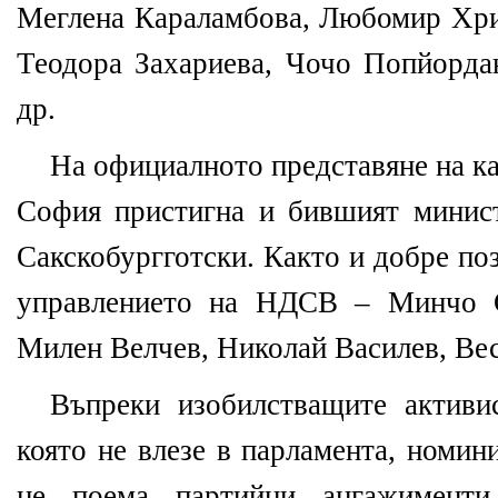
Меглена Караламбова, Любомир Хри
Теодора Захариева, Чочо Попйорда
др.
На официалното представяне на ка
София пристигна и бившият минис
Сакскобургготски. Както и добре по
управлението на НДСВ – Минчо С
Милен Велчев, Николай Василев, Вес
Въпреки изобилстващите активи
която не влезе в парламента, номин
не поема партийни ангажименти