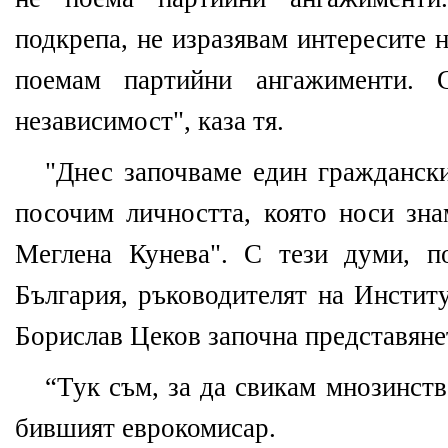
подкрепа, не изразявам интересите 
поемам партийни ангажименти.
независимост", каза тя.
"Днес започваме един граждански
посочим личността, която носи зна
Меглена Кунева". С тези думи, п
България, ръководителят на Инстит
Борислав Цеков започна представяне
“Тук съм, за да свикам мнозинств
бившият еврокомисар.