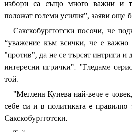
избори са също много важни и т
положат големи усилия”, заяви още 
Сакскобургготски посочи, че под
“уважение към всички, че е важно д
"против”, да не се търсят интриги и 
интересни игрички”. "Гледаме сери
той.
"Меглена Кунева най-вече е човек
себе си и в политиката е правилно 
Сакскобургготски.