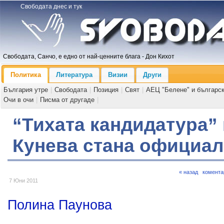
Свободата днес и тук
Свободата, Санчо, е едно от най-ценните блага - Дон Кихот
Политика
Литература
Визии
Други
България утре
|
Свободата
|
Позиция
|
Свят
|
АЕЦ "Белене" и българс
Очи в очи
|
Писма от другаде
|
“Тихата кандидатура”
Кунева стана официа
« назад
комента
7 Юни 2011
Полина Паунова