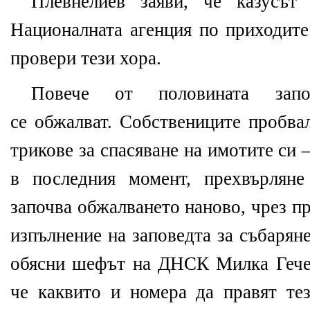
Плевнелиев заяви, че казусът
Националната агенция по приходите
провери тези хора.
Повече от половината запо
се обжалват. Собствениците пробва
трикове за спасяване на имотите си 
в последния момент, прехвърляне
започва обжалването наново, чрез п
изпълнение на заповедта за събарян
обясни шефът на ДНСК Милка Гечев
че каквито и номера да правят тез