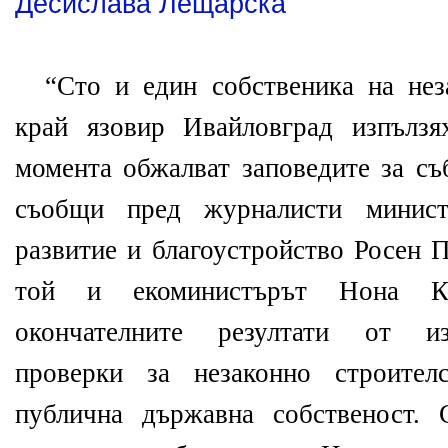
Десислава Лещарска
“Сто и един собственика на не
край язовир Ивайловград изпълз
момента обжалват заповедите за съ
съобщи пред журналисти минист
развитие и благоустройство Росен 
той и екоминистърът Нона Ка
окончателните резултати от и
проверки за незаконно строител
публична държавна собственост. 