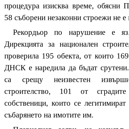
процедура изисква време, обясни П
58 съборени незаконни строежи не е 
Рекордьор по нарушение е яз.
Дирекцията за национален строит
проверила 195 обекта, от които 169
ДНСК е наредила да бъдат срутени.
са срещу неизвестен извърши
строителство, 101 от сградит
собственици, които се легитимират
събарянето на имотите им.