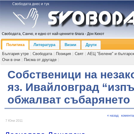
Свободата днес и тук
Свободата, Санчо, е едно от най-ценните блага - Дон Кихот
Политика
Литература
Визии
Други
България утре
|
Свободата
|
Позиция
|
Свят
|
АЕЦ "Белене" и българс
Очи в очи
|
Писма от другаде
|
Собственици на незак
яз. Ивайловград “изпъ
обжалват събарянето
« назад
комента
7 Юни 2011