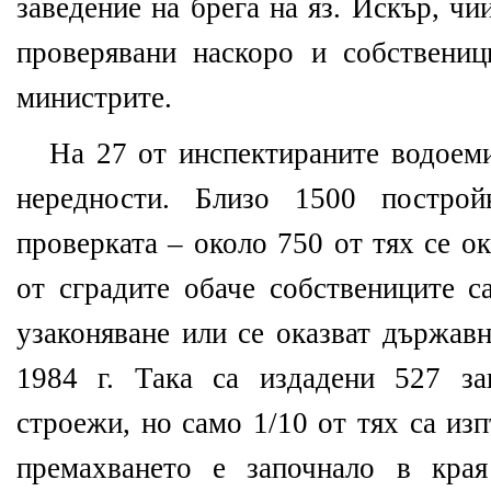
заведение на брега на яз. Искър, ч
проверявани наскоро и собствени
министрите.
На 27 от инспектираните водоеми
нередности. Близо 1500 постро
проверката – около 750 от тях се о
от сградите обаче собствениците с
узаконяване или се оказват държав
1984 г. Така са издадени 527 за
строежи, но само 1/10 от тях са из
премахването е започнало в края