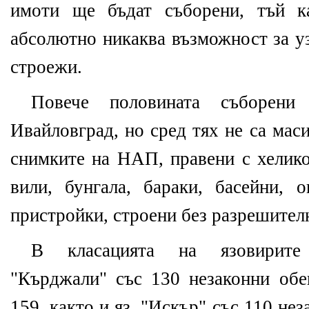
имоти ще бъдат съборени, тъй к
абсолютно никаква възможност за у
строежи.
Повече половината съборени
Ивайловград, но сред тях не са мас
снимките на НАП, правени с хелико
вили, бунгала, бараки, басейни, 
пристройки, строени без разрешител
В класацията на язовирите
"Кърджали" със 130 незаконни об
159, както и яз. "Искър" със 110 не