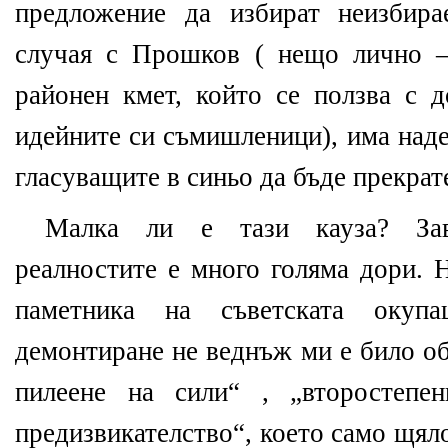
предложение да избират неизбира
случая с Прошков ( нещо лично –
районен кмет, който се ползва с 
идейните си съмишленици), има наде
гласуващите в синьо да бъде прекрат
Малка ли е тази кауза? За
реалностите е много голяма дори. 
паметника на съветската окуп
демонтиране не веднъж ми е било о
пилеене на сили“ , „второстепе
предизвикателство“, което само щял