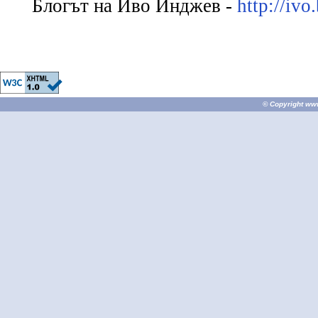
Блогът на Иво Инджев -
http://ivo
© Copyright
ww