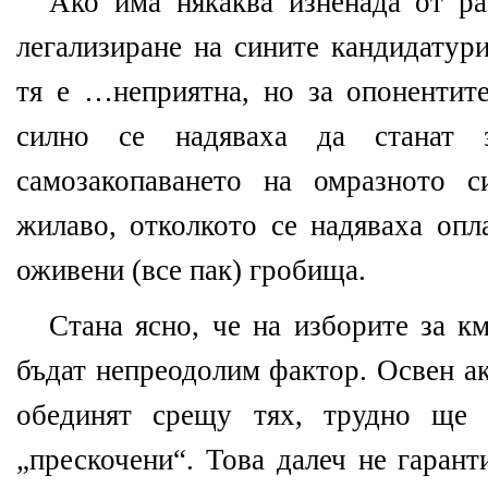
Ако има някаква изненада от ра
легализиране на сините кандидатури
тя е …неприятна, но за опонентите
силно се надяваха да станат 
самозакопаването на омразното с
жилаво, отколкото се надяваха опл
оживени (все пак) гробища.
Стана ясно, че на изборите за к
бъдат непреодолим фактор. Освен ак
обединят срещу тях, трудно ще 
„прескочени“. Това далеч не гарант