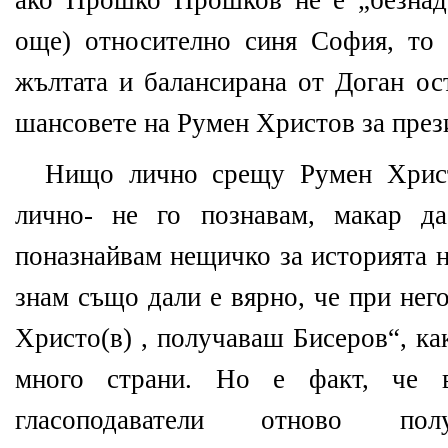
ако Прошко Прошков не е „безнад
още) относително синя София, то 
жълтата и балансирана от Доган ос
шансовете на Румен Христов за през
Нищо лично срещу Румен Христ
лично- не го познавам, макар д
поназнайвам нещичко за историята 
знам също дали е вярно, че при нег
Христо(в) , получаваш Бисеров“, ка
много страни. Но е факт, че 
гласоподаватели отново полу