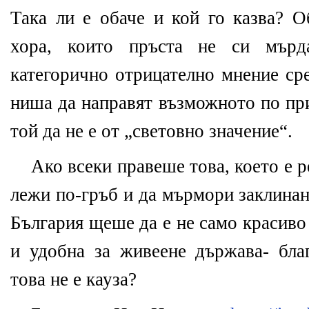
Така ли е обаче и кой го казва? О
хора, които пръста не си мър
категорично отрицателно мнение ср
ниша да направят възможното по пр
той да не е от „световно значение“.
Ако всеки правеше това, което е 
лежи по-гръб и да мърмори заклинан
България щеше да е не само красиво 
и удобна за живеене държава- бла
това не е кауза?