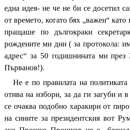
една идея- не че не би се досетил с
от времето, когато бях „важен“ като
пращаше по дългокраки секретар
рождените ми дни ( за протокола: и
адрес“ за 50 годишнината ми през 
Първанов!).
Не е по правилата на политиката 
отива на избори, за да ги загуби и 
се очаква подобно харакири от пир
на сините за президентския вот Ру