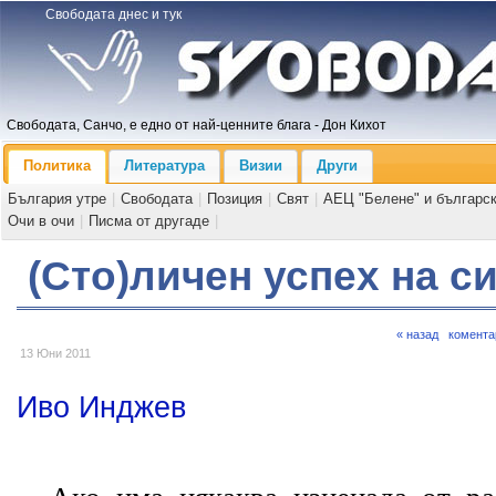
Свободата днес и тук
Свободата, Санчо, е едно от най-ценните блага - Дон Кихот
Политика
Литература
Визии
Други
България утре
|
Свободата
|
Позиция
|
Свят
|
АЕЦ "Белене" и българс
Очи в очи
|
Писма от другаде
|
(Сто)личен успех на с
« назад
комента
13 Юни 2011
Иво Инджев