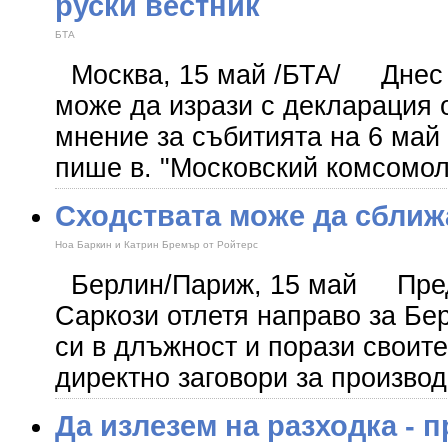
руски вестник
БТА
Москва, 15 май /БТА/ Днес
може да изрази с декларация
мнение за събитията на 6 май 
пише в. "Московский комсомол
Сходствата може да сближ
Ноа Баркин и Катрин Бремър от Ройтерс
Берлин/Париж, 15 май Преди
Саркози отлетя направо за Бе
си в длъжност и порази своите
директно заговори за произво
Да излезем на разходка - 