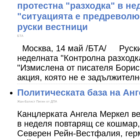
протестна "разходка" в не
"ситуацията е предреволю
руски вестници
БТА
Москва, 14 май /БТА/ Руски
неделната "Контролна разходк
"Измислена от писателя Борис
акция, която не е задължителн
Политическата база на Анг
Жан-Батист Пигин от ДПА
Канцлерката Ангела Меркел в
в неделя повтарящ се кошмар,
Северен Рейн-Вестфалия, гер