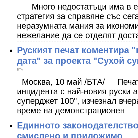
Много недостатъци има в е
стратегия за справяне със сег
неразумната мания за икономи
нежелание да се отделят дост
Руският печат коментира 
дата" за проекта "Сухой с
БТА
Москва, 10 май /БТА/ Печат
инцидента с най-новия руски 
суперджет 100", изчезнал вчер
време на демонстрационен
Единното законодателство 
смислено и приложимо