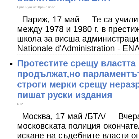
Ерве Руак от Франс прес
Париж, 17 май Те са учили 
между 1978 и 1980 г. в прест
школа за висша администрация
Nationale d'Administration - E
Протестите срещу властта
продължат,но парламентът
строги мерки срещу нераз
пишат руски издания
БТА
Москва, 17 май /БТА/ Вчера
московската полиция окончате
искане на съдебните власти о