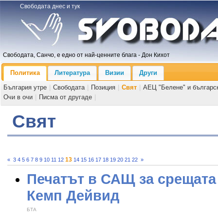
Свободата днес и тук
Свободата, Санчо, е едно от най-ценните блага - Дон Кихот
Политика
Литература
Визии
Други
България утре
|
Свободата
|
Позиция
|
Свят
|
АЕЦ "Белене" и българс
Очи в очи
|
Писма от другаде
|
Свят
13
«
3
4
5
6
7
8
9
10
11
12
14
15
16
17
18
19
20
21
22
»
Печатът в САЩ за срещата 
Кемп Дейвид
БТА