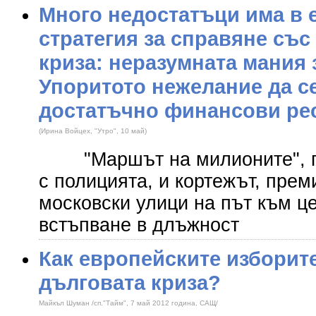
Много недостатъци има в 
стратегия за справяне със
криза: неразумната мания 
Упоритото нежелание да с
достатъчно финансови ре
(Ирина Войцех, "Утро", 10 май)
"Маршът на милионите", пр
с полицията, и кортежът, пре
московски улици на път към ц
встъпване в длъжност
Как европейските изборит
дълговата криза?
Майкъл Шуман /сп."Тайм", 7 май 2012 година, САЩ/