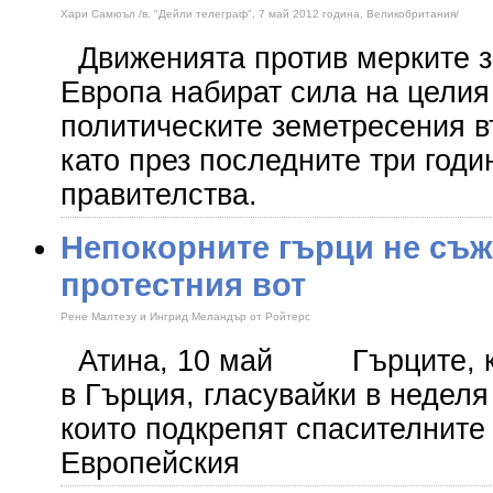
Хари Самюъл /в. "Дейли телеграф", 7 май 2012 година, Великобритания/
Движенията против мерките з
Европа набират сила на целия
политическите земетресения в
като през последните три год
правителства.
Непокорните гърци не съж
протестния вот
Рене Малтезу и Ингрид Меландър от Ройтерс
Атина, 10 май Гърците, ко
в Гърция, гласувайки в неделя
които подкрепят спасителните
Европейския