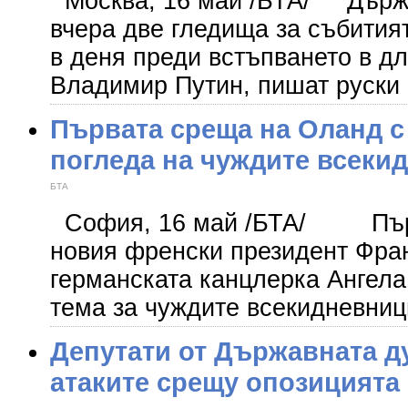
Москва, 16 май /БТА/ Държ
вчера две гледища за събитият
в деня преди встъпването в д
Владимир Путин, пишат руск
Първата среща на Оланд с
погледа на чуждите всеки
БТА
София, 16 май /БТА/ Първ
новия френски президент Фра
германската канцлерка Ангел
тема за чуждите всекидневниц
Депутати от Държавната д
атаките срещу опозицията 