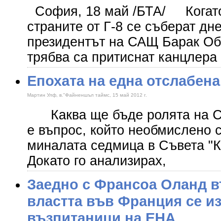
София, 18 май /БТА/ Когато
страните от Г-8 се съберат дн
президентът на САЩ Барак Об
трябва са притиснат канцлера
Епохата на една отслабен
Мартин Улф, в."Файненшъл таймс, 15 май 2012 г.
Каква ще бъде ролята на СА
е въпрос, който необмислено с
миналата седмица в Съвета "К
Докато го анализирах,
Заедно с Франсоа Оланд в
властта във Франция се и
възпитаници на ЕНА