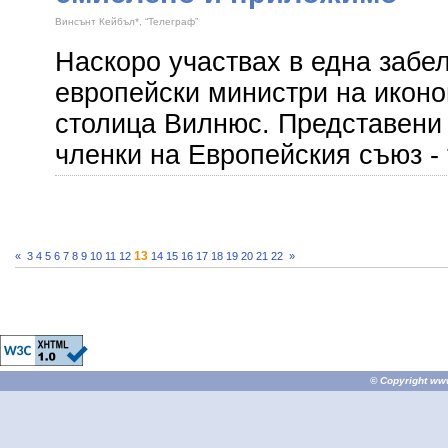
Винсънт Кейбъл*, “Телеграф”
Наскоро участвах в една забе
европейски министри на иконо
столица Вилнюс. Представени 
членки на Европейския съюз - 
13
«
3
4
5
6
7
8
9
10
11
12
14
15
16
17
18
19
20
21
22
»
© Copyright
ww