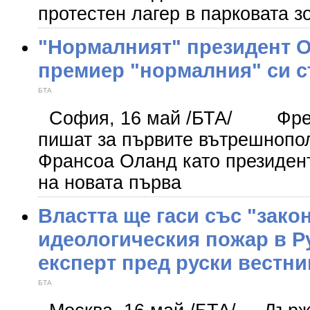
протестен лагер в парковата з
"Нормалният" президент О
премиер "нормалния" си с
БТА
София, 16 май /БТА/ Френ
пишат за първите вътрешнопо
Франсоа Оланд като президен
на новата първа
Властта ще гаси със "зако
идеологическия пожар в Р
експерт пред руски вестни
БТА