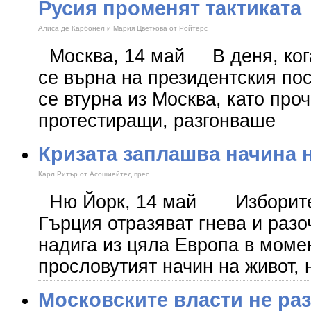
Русия променят тактиката
Алиса де Карбонел и Мария Цветкова от Ройтерс
Москва, 14 май В деня, ког
се върна на президентския пос
се втурна из Москва, като про
протестиращи, разгонваше
Кризата заплашва начина 
Карл Ритър от Асошиейтед прес
Ню Йорк, 14 май Изборите 
Гърция отразяват гнева и разо
надига из цяла Европа в момен
прословутият начин на живот, 
Московските власти не ра