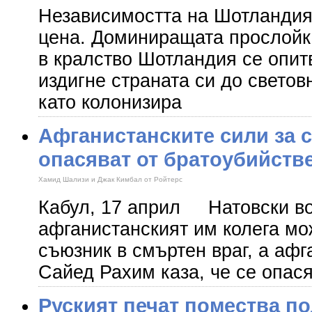
Независимостта на Шотландия
цена. Доминиращата прослойк
в кралство Шотландия се опитв
издигне страната си до светов
като колонизира
Афганистанските сили за с
опасяват от братоубийств
Хамид Шализи и Джак Кимбал от Ройтерс
Кабул, 17 април Натовски вой
афганистанският им колега мо
съюзник в смъртен враг, а афг
Сайед Рахим каза, че се опас
Руският печат помества п