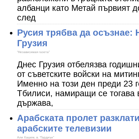
албанци като Метай първият д
след
Русия трябва да осъзнае: 
Грузия
“Независимая газета"
Днес Грузия отбелязва годишн
от съветските войски на митинг
Именно на този ден преди 23 
Тбилиси, намиращи се тогава 
държава,
Арабската пролет разклат
арабските телевизии
Али Хашем, в. “Гардиън”