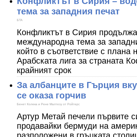
Конфликтът в Сирия – во
тема за западния печат
БTA
Конфликтът в Сирия продължа
международна тема за западни
който в съответствие с плана
Арабската лига за страната К
крайният срок
За албанците в Гърция вк
се оказа горчив
Бенет Колека и Рене Малтезу от Ройтерс
Артур Метай печели първите си
продавайки бермуди на амери
разположени в гръцката столи