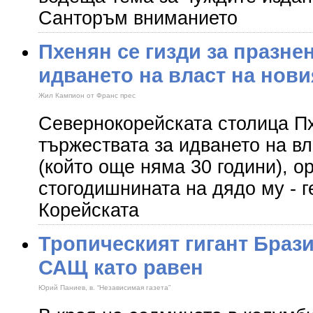
Санторъм вниманието
Пхенян се гизди за празне
идването на власт на нови
Жил Кампион от Франс прес
Севернокорейската столица Пх
тържествата за идването на вл
(който още няма 30 години), о
стогодишнината на дядо му - г
Корейската
Тропическият гигант Браз
САЩ като равен
Юрий Паниев, в. “Независимая газета”