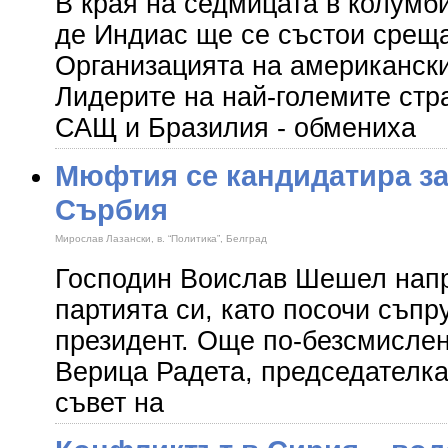
В края на седмицата в колумб
де Индиас ще се състои среща
Организацията на американск
Лидерите на най-големите стра
САЩ и Бразилия - обмениха
Мюфтия се кандидатира за
Сърбия
Мирослав Лазански, в. “Политика”, Белград
Господин Воислав Шешел напр
партията си, като посочи съпру
президент. Още по-безсмислено
Верица Радета, председателк
съвет на