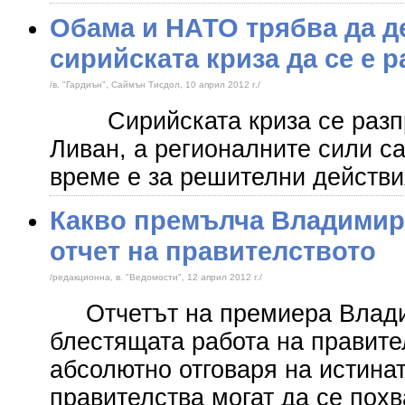
Обама и НАТО трябва да д
сирийската криза да се е 
/в. "Гардиън", Саймън Тисдол, 10 април 2012 г./
Сирийската криза се разпро
Ливан, а регионалните сили са
време е за решителни дейст
Какво премълча Владимир
отчет на правителството
/редакционна, в. "Ведомости", 12 април 2012 г./
Отчетът на премиера Влади
блестящата работа на правите
абсолютно отговаря на истинат
правителства могат да се пох