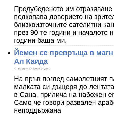
Предубеденото им отразяване
подкопава доверието на зрите
близкоизточните сателитни кан
през 90-те години и началото 
години баща ми,
Йемен се превръща в магни
Ал Каида
Ан-Беатрис Класман от ДПА
На пръв поглед самолетният п
малката си дъщеря до лентата
в Сана, прилича на набожен е
Само че говори развален арабс
неподдържана