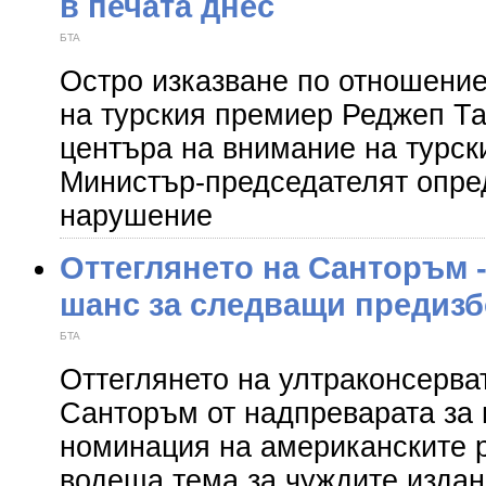
в печата днес
БTA
Остро изказване по отношени
на турския премиер Реджеп Та
центъра на внимание на турски
Министър-председателят опред
нарушение
Оттеглянето на Санторъм 
шанс за следващи предиз
БTA
Оттеглянето на ултраконсерва
Санторъм от надпреварата за 
номинация на американските 
водеща тема за чуждите издан