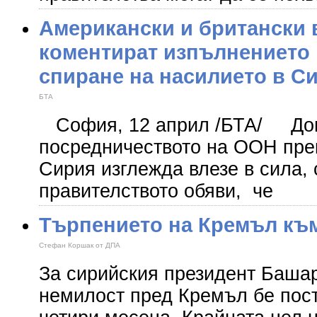
Американски и британски 
коментират изпълнението 
спиране на насилието в С
БТА
София, 12 април /БТА/ Дог
посредничеството на ООН пре
Сирия изглежда влезе в сила, 
правителството обяви, че
Търпението на Кремъл към
Стефан Коршак от ДПА
За сирийския президент Башар
немилост пред Кремъл бе пост