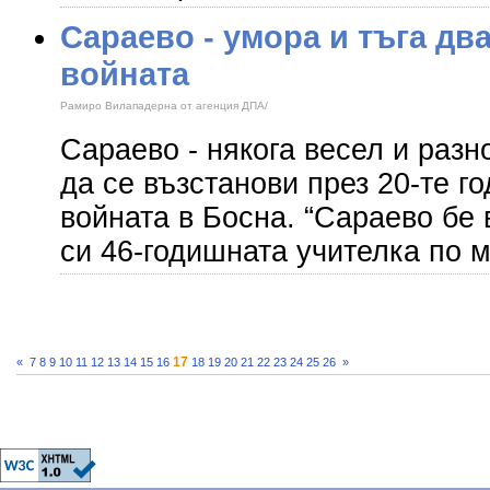
Сараево - умора и тъга дв
войната
Рамиро Вилападерна от агенция ДПА/
Сараево - някога весел и разн
да се възстанови през 20-те г
войната в Босна. “Сараево бе 
си 46-годишната учителка по 
17
«
7
8
9
10
11
12
13
14
15
16
18
19
20
21
22
23
24
25
26
»