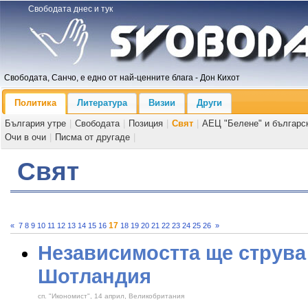
Свободата днес и тук
Свободата, Санчо, е едно от най-ценните блага - Дон Кихот
Политика
Литература
Визии
Други
България утре
|
Свободата
|
Позиция
|
Свят
|
АЕЦ "Белене" и българс
Очи в очи
|
Писма от другаде
|
Свят
17
«
7
8
9
10
11
12
13
14
15
16
18
19
20
21
22
23
24
25
26
»
Независимостта ще струва
Шотландия
сп. "Икономист", 14 април, Великобритания