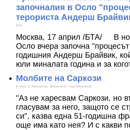
започналия в Осло "проце
терориста Андерш Брайви
БТА
Москва, 17 април /БТА/ В но
Осло вчера започна "процесът
годишния Андерш Брайвик, кой
юли миналата година и за кого
Молбите на Саркози
Б. Капс, Б. Емануилов, "Дойче веле", http://www.dw.de
"Аз не харесвам Саркози, но 
гласувам за него, защото се с
си", казва една 51-годишна фр
още има като нея? И с какви 