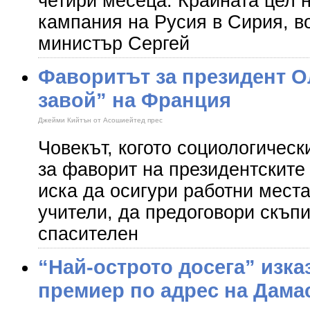
четири месеца. Крайната цел 
кампания на Русия в Сирия, в
министър Сергей
Фаворитът за президент О
завой” на Франция
Джейми Кийтън от Асошиейтед прес
Човекът, когото социологическ
за фаворит на президентските
иска да осигури работни мест
учители, да предоговори скъп
спасителен
“Най-острото досега” изка
премиер по адрес на Дамас