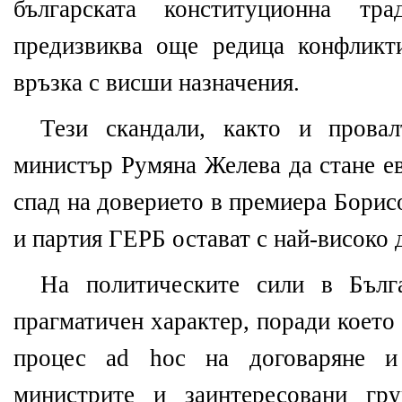
българската конституционна т
предизвиква още редица конфликт
връзка с висши назначения.
Тези скандали, както и прова
министър Румяна Желева да стане е
спад на доверието в премиера Борисо
и партия ГЕРБ остават с най-високо 
На политическите сили в Бълг
прагматичен характер, поради което
процес ad hoc
на договаряне и
министрите и заинтересовани гр