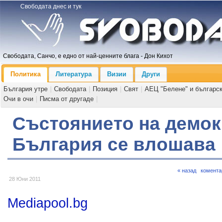
Свободата днес и тук
Свободата, Санчо, е едно от най-ценните блага - Дон Кихот
Политика
Литература
Визии
Други
България утре
|
Свободата
|
Позиция
|
Свят
|
АЕЦ "Белене" и българс
Очи в очи
|
Писма от другаде
|
Състоянието на демок
България се влошава
« назад
комента
28 Юни 2011
Mediapool.bg