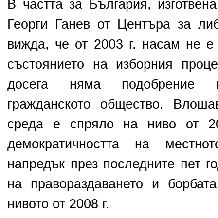
В частта за България, изготвен
Георги Ганев от Центъра за либ
вижда, че от 2003 г. насам не 
състоянието на изборния проце
досега няма подобрение 
гражданското общество. Влоша
среда е спряло на ниво от 20
демократичността на местно
напредък през последните пет г
на правораздаването и борбат
нивото от 2008 г.