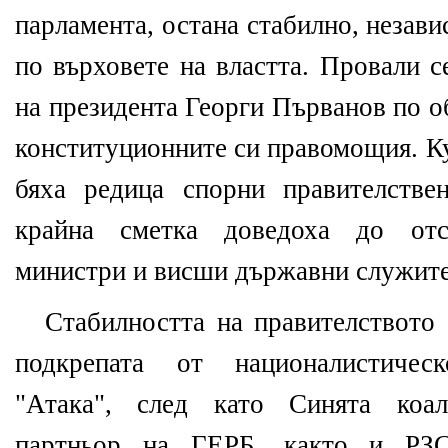
парламента, остана стабилно, незав
по върховете на властта. Провали 
на президента Георги Първанов по о
конституционните си правомощия. К
бяха редица спорни правителстве
крайна сметка доведоха до отс
министри и висши държавни служите
Стабилността на правителството
подкрепата от националистическ
"Атака", след като Синята коал
партньор на ГЕРБ, както и РЗС