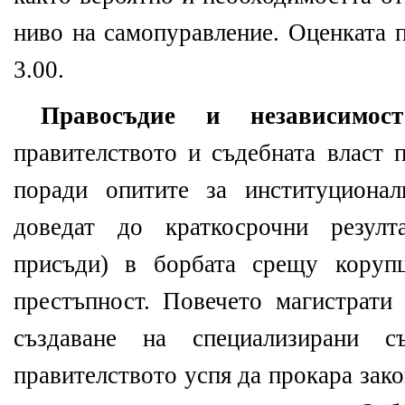
ниво на самопуравление. Оценката п
3.00.
Правосъдие и независимост
правителството и съдебната власт п
поради опитите за институциона
доведат до краткосрочни резулт
присъди) в борбата срещу корупц
престъпност. Повечето магистрати 
създаване на специализирани 
правителството успя да прокара зак