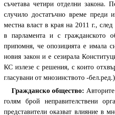
съчетава четири отделни закона. П
случило достатъчно време преди и
местна власт в края на 2011 г., сле
в парламента и с гражданското о
припомня, че опозицията е имала с
новия закон и е сезирала Конституц
КС излезе с решения, с които отхвъ
гласувани от мнозинството -бел.ред.)
Гражданско общество:
Авторите 
голям брой неправителствени орг
представители оказват влияние в м