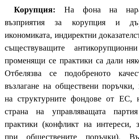
Корупция:
На фона на нарас
възприятия за корупция и дъ
икономиката, индиректни доказателст
съществуващите антикорупцион
променящи се практики са дали няк
Отбелязва се подобреното каче
възлагане на обществени поръчки, 
на структурните фондове от ЕС, 
страна на управляващата парти
практики (конфликт на интереси, 
при обществените поръчки). Въ