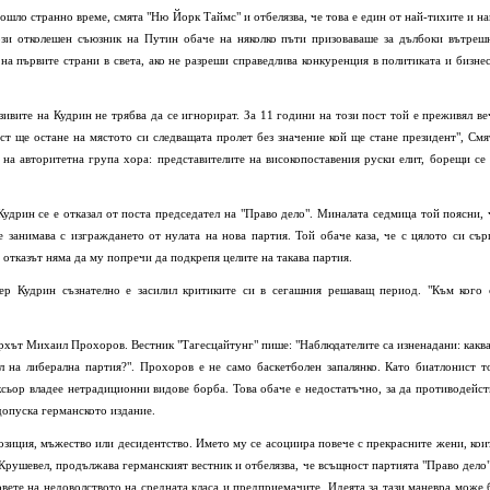
ошло странно време, смята "Ню Йорк Таймс" и отбелязва, че това е един от най-тихите и на
зи отколешен съюзник на Путин обаче на няколко пъти призоваваше за дълбоки вътреш
на първите страни в света, ако не разреши справедлива конкуренция в политиката и бизнес
ивите на Кудрин не трябва да се игнорират. За 11 години на този пост той е преживял ве
т ще остане на мястото си следващата пролет без значение кой ще стане президент", Смя
на авторитетна група хора: представителите на високопоставения руски елит, борещи се 
удрин се е отказал от поста председател на "Право дело". Миналата седмица той поясни, 
е занимава с изграждането от нулата на нова партия. Той обаче каза, че с цялото си сър
 отказът няма да му попречи да подкрепя целите на такава партия.
р Кудрин съзнателно е засилил критиките си в сегашния решаващ период. "Към кого 
архът Михаил Прохоров. Вестник "Тагесцайтунг" пише: "Наблюдателите са изненадани: каква
л на либерална партия?". Прохоров е не само баскетболен запалянко. Като биатлонист т
ксьор владее нетрадиционни видове борба. Това обаче е недостатъчно, за да противодейст
 допуска германското издание.
озиция, мъжество или десидентство. Името му се асоциира повече с прекрасните жени, кои
 Крушевел, продължава германският вестник и отбелязва, че всъщност партията "Право дело"
овете на недоволството на средната класа и предприемачите. Идеята за тази маневра може 