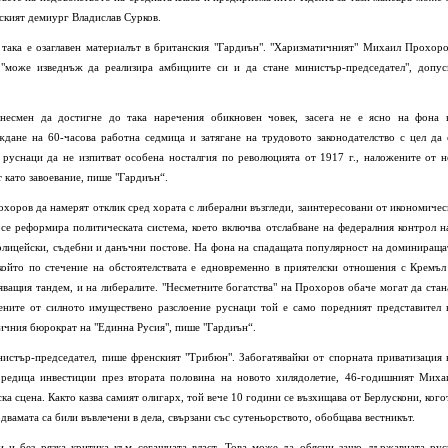
ският демиург Владислав Сурков.
така е озаглавен материалът в британския "Гардиън". "Харизматичният" Михаил Прохоро
 "може изведнъж да реализира амбициите си и да стане министър-председател", допус
есмен да достигне до така наречения обикновен човек, засега не е ясно на фона 
дане на 60-часова работна седмица и затягане на трудовото законодателство с цел да 
 руснаци да не изпитват особена носталгия по революцията от 1917 г., наложените от н
т като завоевание, пише "Гардиън“.
охоров да намерят отклик сред хората с либерални възгледи, заинтересовани от икономичес
 се реформира политическата система, което включва отслабване на федералния контрол н
олицейски, съдебни и данъчни постове. На фона на спадащата популярност на доминираща
който по стечение на обстоятелствата е едновременно в приятелски отношения с Кремъл
яващия тандем, и на либералите. "Несметните богатства" на Прохоров обаче могат да стан
рените от силното имуществено разслоение руснаци той е само поредният представител 
ипичния бюрократ на "Единна Русия", пише "Гардиън“.
истър-председател, пише френският "Трибюн". Забогатявайки от спорната приватизация 
 редица инвестиции през втората половина на новото хилядолетие, 46-годишният Миха
ка сцена. Както казва самият олигарх, той вече 10 години се възхищава от Берлускони, кого
двамата са били въвлечени в дела, свързани със сутеньорството, обобщава вестникът.
 и без рязка критика към сегашната власт. Това може да обясни защо държавната рус