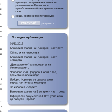
президент и притежава визия за
й-
развитието на България и
приобщаването й към цивилизования
ни
свят
а,
нещо, което не ме интересува
резултати
че
та
за
Последни публикации
01/11/2016
Банковият фалит на България - част пета
че
Сблъсък на лидерства
це
Банковият фалит на България - част
четвърта
„Ден разделен“ или провалът на
са
балансирането
Ченалова към Цацаров: Царят е гол,
времето на всеки идва
 е
Избори: Формира се широка анти
евроатлантическа коалиция
ой
За избора в изборите
ва
Банковият фалит на България - част трета
Официален документ на ЕП: "Русия иска
да разцепи Европа"
то
 е
би