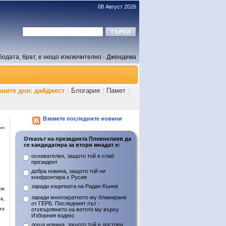
08 Август 2026
бодата, брат, е нещо изключително - Джендема
ашите дни: дайджест
|
Блогария
|
Памет
|
Вземете последните новини
Отказът на президента Плевнелиев да
се кандидатира за втори мнадат е:
основателен, защото той е слаб
президент
добра новина, защото той ни
конфронтира с Русия
заради изцепката на Радан Кънев
за
заради многократното му бламиране
я,
от ГЕРБ. Последният път -
та
отхвърлянето на ветото му върху
Изборния кодекс
лоша новина, защото той е достоен