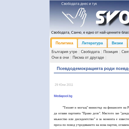
Свободата днес и тук
Свободата, Санчо, е едно от най-ценните блага
Политика
Литература
Визии
България утре
|
Свободата
|
Позиция
|
Свя
Очи в очи
|
Писма от другаде
|
Псевдодемокрацията роди псевд
29 Юни 2011
Mediapool.bg
"Тихият и могъщ" министър на финансите на Ру
да оглави партията "Право дело". Мястото зае "денд
мъжество или дисидентство" и за момента е известе
преса по повод учредяването на нова партия, оглавен