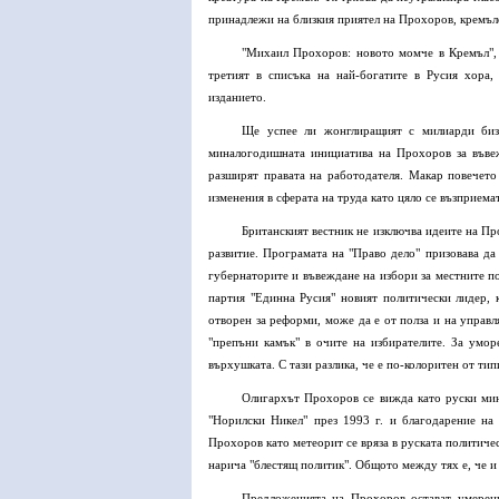
принадлежи на близкия приятел на Прохоров, кремъл
"Михаил Прохоров: новото момче в Кремъл", 
третият в списъка на най-богатите в Русия хора,
изданието.
Ще успее ли жонглиращият с милиарди бизн
миналогодишната инициатива на Прохоров за въвеж
разширят правата на работодателя. Макар повечето
изменения в сферата на труда като цяло се възприема
Британският вестник не изключва идеите на Пр
развитие. Програмата на "Право дело" призовава да
губернаторите и въвеждане на избори за местните п
партия "Единна Русия" новият политически лидер, 
отворен за реформи, може да е от полза и на управл
"препъни камък" в очите на избирателите. За умо
върхушката. С тази разлика, че е по-колоритен от т
Олигархът Прохоров се вижда като руски мин
"Норилски Никел" през 1993 г. и благодарение на
Прохоров като метеорит се вряза в руската политичес
нарича "блестящ политик". Общото между тях е, че и 
Предложенията на Прохоров остават умерени