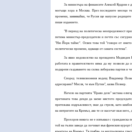
За министъра на финансите Алексей Кудрин е д
могъщи хора в Москва. През последните месеци то
промени, заявявайки, че Русия ще напусне редиците 
пише изданието.
"В период на политическа неопределеност приз
петима министър-председатели и почти със сигурнос
"Ню Йорк таймс“. Освен това той "говори от името 
политически промени, идващи от самата система".
За явно недоволство на президента Медведев К
работата в правителството няма да му позволи да с
подкрепя създаването на силна либерална партия и че
Според телевизионния водещ Владимир Позне
адресирани? Мисля, че към Путин", казва Познер.
Начело на партията "Право дело" застана олиг
причината това денди да заеме мястото председате
притежава издръжливост, знае да стреля, като кикбо
на интригите на Кремъл, ако те се насочат към него,
Прохоров никога не е изпъквал с гражданска п
той на тълпи заведе да почиват във френския курорт
креатура на Кремъл. Тя трябва да неутрализира глас