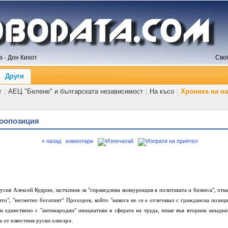
 - Дон Кихот
Сво
Други
т
|
АЕЦ "Белене" и българската независимост
|
На късо
|
Хроника на н
оопозиция
« назад
коментари
сия Алексей Кудрин, застъпник за "справедлива конкуренция в политиката и бизнеса", отка
ито", "несметно богатият“ Прохоров, който "никога не се е отличавал с гражданска позици
н единствено с "антинародни" инициативи в сферата на труда, пише във вторник западна
а от известния руски олигарх.