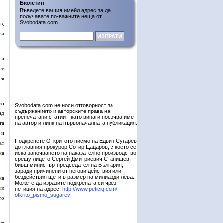
Бюлетин
Въведете вашия имейл адрес за да
получавате по-важните неща от
Svobodata.com.
в,
ка
на
се
ея
ко
Svobodata.com не носи отговорност за
съдържанието и авторските права на
ад
препечатани статии - като винаги посочва име
та
на автор и линк на първоначалната публикация.
 и
Подкрепете Откритото писмо на Едвин Сугарев
ат
до главния прокурор Сотир Цацаров, с което се
на
иска започването на наказателно производство
срещу лицето Сергей Дмитриевич Станишев,
бивш министър-председател на България,
заради причинени от негови действия или
бездействия щети в размер на милиарди лева.
на
Можете да изразите подкрепата си чрез
ил
петиция на адрес:
http://www.peticiq.com/
otkrito_pismo_sugarev
то
ка