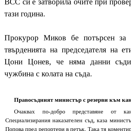
ВСС си е затворила очите при прове
тази година.
Прокурор Миков бе потърсен за 
твърденията на председателя на е
Цони Цонев, че няма данни съди
чужбина с колата на съда.
Правосъдният министър с резерви към ка
Очаквах по-добро представяне от ка
Специализирания наказателен съд, каза минист
Попова пред репортери в петък. Така тя комент