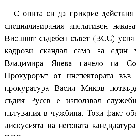
С опита си да прикрие действия
специализирания апелативен наказ
Висшият съдебен съвет (ВСС) успя 
кадрови скандал само за един 
Владимира Янева начело на Со
Прокурорът от инспектората във 
прокуратура Васил Миков потвър
съдия Русев е използвал служеб
пътувания в чужбина. Този факт об
дискусията на неговата кандидатура