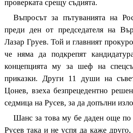
проверката срещу съдията.
Въпросът за пътуванията на Ро
преди ден от председателя на Въ
Лазар Груев. Той и главният прокур
че няма да подкрепят кандидатур
концепцията му за шеф на спецс
приказки. Други 11 души на съве
Цонев, взеха безпрецедентно решен
седмица на Русев, за да допълни изл
Шанс за това му бе даден още по 
Русев така и не успя да каже друго