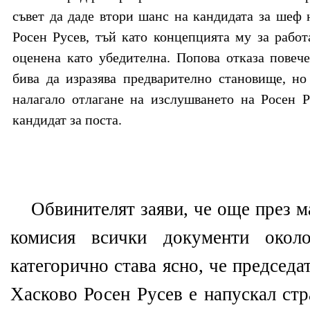
съвет да даде втори шанс на кандидата за шеф 
Росен Русев, тъй като концепцията му за работ
оценена като убедителна. Попова отказа повече
бива да изразява предварително становище, но
налагало отлагане на изслушването на Росен Р
кандидат за поста.
Обвинителят заяви, че още през м
комисия всички документи окол
категорично става ясно, че председ
Хасково Росен Русев е напускал стр