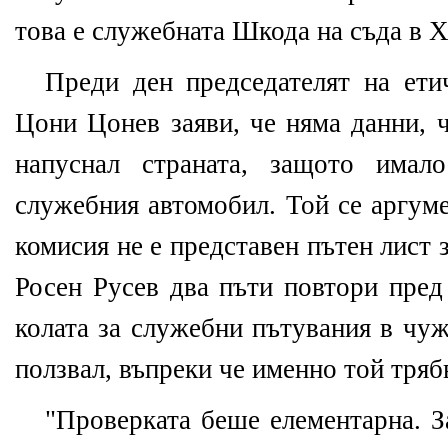
това е служебната Шкода на съда в Х
Преди ден председателят на ет
Цони Цонев заяви, че няма данни, 
напуснал страната, защото имал
служебния автомобил. Той се аргуме
комисия не е представен пътен лист 
Росен Русев два пъти повтори пред 
колата за служебни пътувания в чуж
ползвал, въпреки че именно той тряб
"Проверката беше елементарна. З