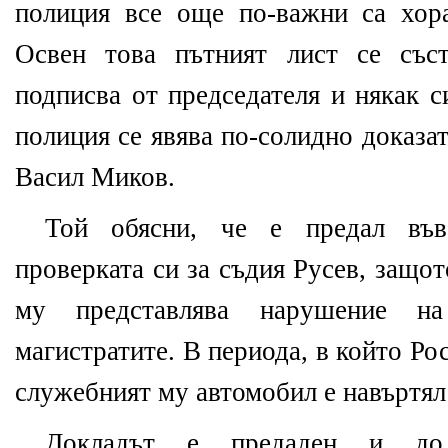
полиция все още по-важни са хора
Освен това пътният лист се със
подписва от председателя и някак с
полиция се явява по-солидно доказа
Васил Миков.
Той обясни, че е предал въ
проверката си за съдия Русев, защот
му представлява нарушение н
магистратите. В периода, в който Рос
служебният му автомобил е навъртял
Докладът е предаден и до 