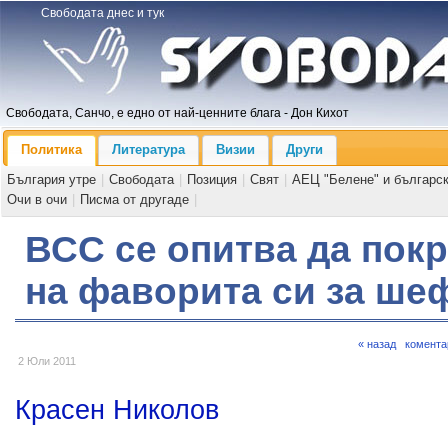
Свободата днес и тук
Свободата, Санчо, е едно от най-ценните блага - Дон Кихот
Политика
Литература
Визии
Други
България утре
|
Свободата
|
Позиция
|
Свят
|
АЕЦ "Белене" и българс
Очи в очи
|
Писма от другаде
|
ВСС се опитва да пок
на фаворита си за ше
« назад
комента
2 Юли 2011
Красен Николов