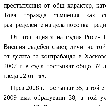
престъпления от общ характер, кат
Това поражда съмнения как си
разпределение на дела посочва преди
От атестацията на съдия Росен Р
Висшия съдебен съвет, личи, че то
от делата за контрабанда в Хасков
2007 г. в съда постъпват общо 37 д
гледа 22 от тях.
През 2008 г. постъпват 35, а той е
2009 има образувани 38, а той у