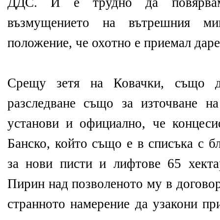
ДДС. И е трудно да повярвам
възмущението на вътрешния ми
положение, че охотно е приемал даре
Срещу зетя на Ковачки, също д
разследване също за източване н
установи и официално, че концеси
Банско, който също е в списъка с б
за нови писти и лифтове 65 хект
Пирин над позволеното му в договор
странното намерение да узакони пр