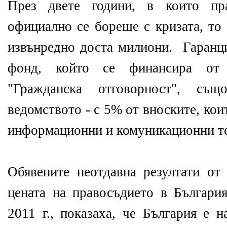
През двете години, в които пр
официално се бореше с кризата, то
извънредно доста милиони. Гаранци
фонд, който се финансира от
"Гражданска отговорност", съ
ведомството - с 5% от вноските, коит
информационни и комуникационни т
Обявените неотдавна резултати от
цената на правосъдието в Българи
2011 г., показаха, че България е 