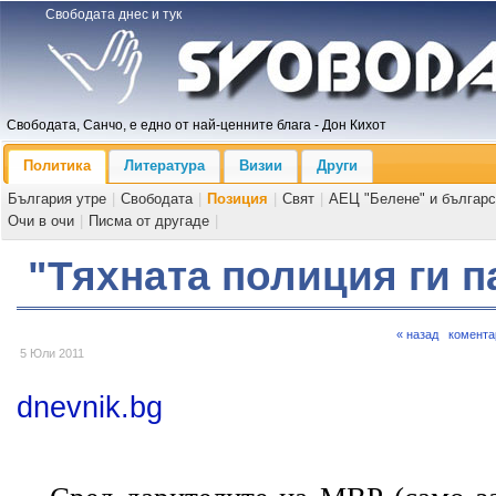
Свободата днес и тук
Свободата, Санчо, е едно от най-ценните блага - Дон Кихот
Политика
Литература
Визии
Други
България утре
|
Свободата
|
Позиция
|
Свят
|
АЕЦ "Белене" и българс
Очи в очи
|
Писма от другаде
|
"Тяхната полиция ги п
« назад
комента
5 Юли 2011
dnevnik.bg