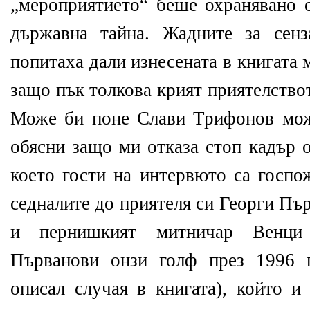
„мероприятието“ беше охранявано 
държавна тайна. Жадните за сен
попитаха дали изнесената в книгата
защо пък толкова крият приятелство
Може би поне Слави Трифонов мож
обясни защо ми отказа стоп кадър о
което гости на интервюто са госпо
седналите до приятеля си Георги Пъ
и пернишкият митничар Венци
Първанови онзи голф през 1996 
описал случая в книгата), който и