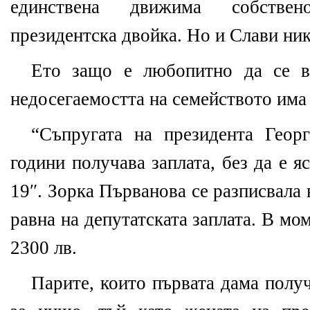
единствена движима собствен
президентска двойка. Но и Слави ник
Ето защо е любопитно да се в
недосегаемостта на семейството има
“Съпругата на президента Геор
години получава заплата, без да е 
19″. Зорка Първанова се разписвала
равна на депутатската заплата. В мом
2300 лв.
Парите, които първата дама получ