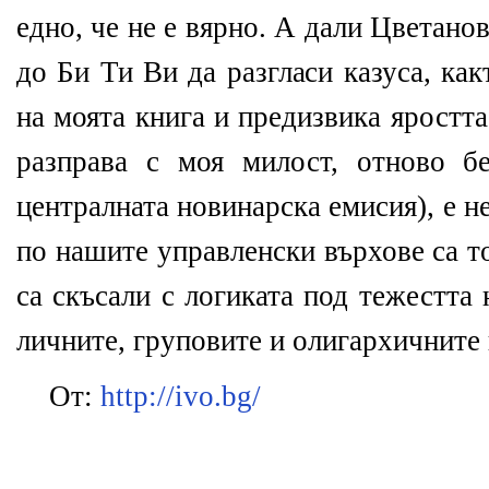
едно, че не е вярно. А дали Цветано
до Би Ти Ви да разгласи казуса, ка
на моята книга и предизвика яростта
разправа с моя милост, отново б
централната новинарска емисия), е 
по нашите управленски върхове са т
са скъсали с логиката под тежестта
личните, груповите и олигархичните 
От:
http://ivo.bg/