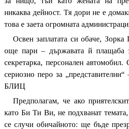
за нищо, тъй като жената на пре
никаква дейност. Тя дори не е домак
това е заета огромната администраци
Освен заплатата си обаче, Зорка
още пари – държавата й плащаба з
секретарка, персонален автомобил.
сериозно перо за „представителни“ 
БЛИЦ
Предполагам, че ако приятелскит
като Би Ти Ви, не подхванат темата
се случи обичайното: ще бъде през