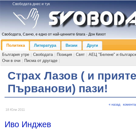
Свободата днес и тук
Свободата, Санчо, е едно от най-ценните блага - Дон Кихот
Политика
Литература
Визии
Други
България утре
|
Свободата
|
Позиция
|
Свят
|
АЕЦ "Белене" и българс
Очи в очи
|
Писма от другаде
|
Страх Лазов ( и прият
Първанови) пази!
« назад
комента
18 Юли 2011
Иво Инджев