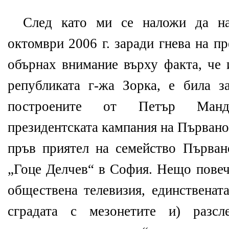
След като ми се наложи да н
октомври 2006 г. заради гнева на п
обърнах внимание върху факта, че 
републиката г-жа Зорка, е била з
построените от Петър Манд
президентската кампания на Първано
пръв приятел на семейство Първан
„Гоце Делчев“ в София. Нещо повеч
обществена телевизия, единственат
сградата с мезонетите и) разсл