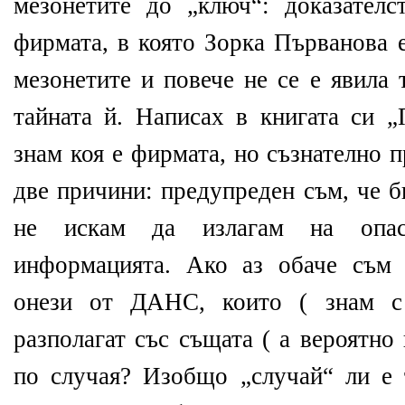
мезонетите до „ключ“: доказател
фирмата, в която Зорка Първанова 
мезонетите и повече не се е явила
тайната й. Написах в книгата си „
знам коя е фирмата, но съзнателно 
две причини: предупреден съм, че б
не искам да излагам на опас
информацията. Ако аз обаче съм 
онези от ДАНС, които ( знам с 
разполагат със същата ( а вероятно
по случая? Изобщо „случай“ ли е 