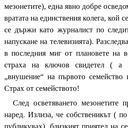
мезонетите), една явно добре освед
вратата на единствения колега, кой с
се държи като журналист по следит
напускане на телевизията). Разследв
в последния миг от плановете на 
страха на ключов свидетел ( а 
„внушение“ на първото семейство и
Страх от семейството!
След осветяването мезонетите п
наред. Излиза, че собственикът ( п
публикувах), близкият приятел на с