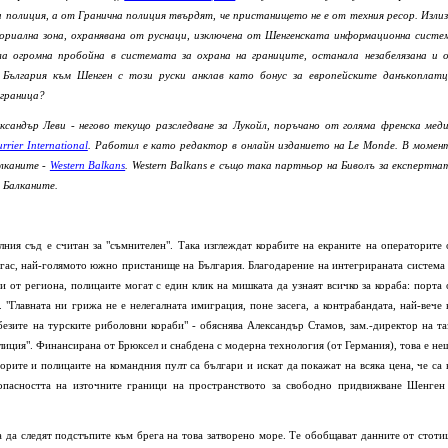
а полиция, а от Гранична полиция твърдят, че пристанището не е от техния ресор. Излиз
ориална зона, охранявана от руснаци, изключена от Шенгенската информационна систе
ла огромна пробойна в системата за охрана на границите, останала незабелязана и 
 България към Шенген с този руски анклав като бонус за европейските данъкоплатц
 граница?
ксандър Леви - негово текущо разследване за Лукойл, поръчано от голяма френска меди
rrier International
. Работил е като редактор в онлайн изданието на Le Monde. В момен
алканите -
Western Balkans
. Western Balkans е също така партньор на Биволъ за експертна
а Балканите.
лния съд е считан за "съмнителен". Така изглеждат корабите на екраните на операторите 
гас, най-голямото южно пристанище на България. Благодарение на интегрираната система 
 от региона, полицаите могат с един клик на мишката да узнаят всичко за кораба: порта 
. "Главната ни грижа не е нелегалната имиграция, поне засега, а контрабандата, най-вече 
безите на турските риболовни кораби" - обяснява Александър Стамов, зам.-директор на та
иция". Финансирана от Брюксел и снабдена с модерна технология (от Германия), това е не
орите и полицаите на командния пулт са българи и искат да покажат на всяка цена, че са 
зопасността на източните граници на пространството за свободно придвижване Шенген
а да следят подстъпите към брега на това затворено море. Те обобщават данните от стоти