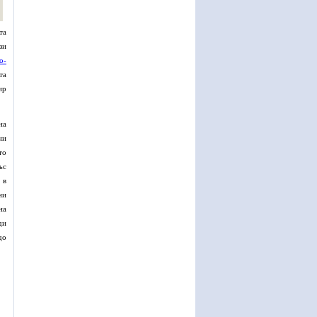
та
зи
о-
та
ир
на
ни
то
ъс
 в
ни
на
ди
до