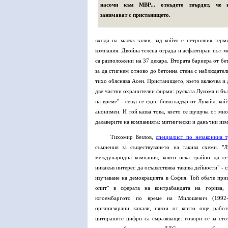
насочи към МВР... откъдето твърдят, че 
занимават с пристанището.
входа на малък залив, зад който е петролния тер
компания. Двойна телена ограда и асфалтиран път м
са разположени на 37 декара. Втората бариера от бе
за да стигнем отново до бетонна стена с наблюдател
тихо обяснява Асен. Пристанището, което включва и 
две частни охранителни фирми: руската Лукома и бъл
на време" - сеща се един бивш кадър от Лукойл, ко
анонимен. И той казва това, което се шушука от мно
далаверите на компанията: митнически и данъчни изм
Тихомир Безлов,
специалист по незаконния 
съмнения за съществуването на такива схеми. "Л
международна компания, която иска трайно да се
никакъв интерес да осъществява такива дейности" - с
изучаване на демокрацията в София. Той обаче приз
опит" в сферата на контрабандата на горива,
югоембаргото по време на Милошевич (1992-
организирани канали, някои от които още работ
цитираните цифри са смразяващи: говори се за сто