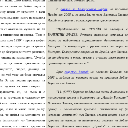
 и акциз. Само няколко седмици
излезлите до този момент грами:
авителството на Бойко Борисов
В
доклад за българската мафия
на посланик
рещу някои от играчите в този
Пардю от 2005 г. се твърди, че чрез Валентин Златев
 сред първите, които поздравиха
Лукойл е свързана с организираната престъпност:
 интерес повече от всички да се
те се оказаха на мушката: на 14
"Представител на ЛУКОЙЛ за България е
а митническа проверка. "Това е
ВАЛЕНТИН ЗЛАТЕВ. Руската петролна компания се
ирма през 1999" - призна шефът
счита за най-големия корпоративен данъкоплатец в
итничари отделиха доста време -
България. Тя контролира и руския износ на нефт за
не до безпрецедентното решение,
България. Българските операции на Лукойл, чрез Златев,
 лиценза на компанията. "Лукойл
са заподозрени в тесни връзки с руското разузнаване и
и, за да могат данъчните да
организирана престъпност."
ладовете", според доклада на
Друг
секретен доклад
на посланик Байърли от
 си: той току що беше спечелил
2006 г. набляга на тясната връзка на премиера Бойко
йл. За две години проверки на
Борисов със Златев:
се случиха на този генерал от
енравността си, но също и с
"14. (S/NF) Борисов поддържа тесни финансови и
не за корупция и телефонът му
политически връзки с директора на „Лукойл България"
сичко това изтече в пресата в
Валентин Златев, изключително влиятелен политически
ра, която за малко щеше да му
брокер и политически кукловод. Лоялността му (и
иза, че шефът на митниците се
неговата уязвимост) към Златев, играят голяма роля в
а финансите), от "политически
процеса на взимане на политически решения на Бойко
и канали, по-точно в сферата на
Борисов. Кметът ангажира „Лукойл" в множество