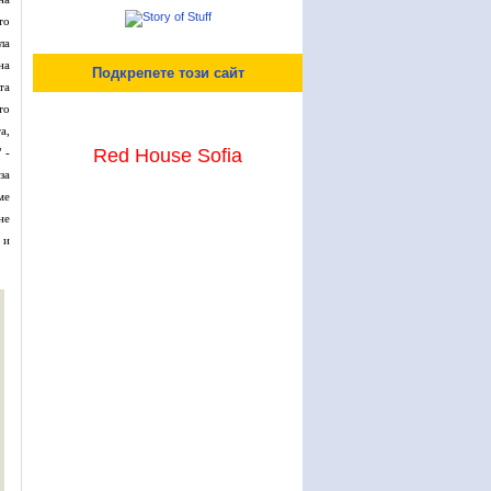
то
ла
на
Подкрепете този сайт
та
то
а,
Red House Sofia
 -
за
ме
не
 и