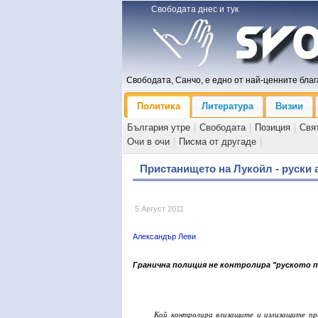
Свободата днес и тук
Свободата, Санчо, е едно от най-ценните блага
Политика
Литература
Визии
България утре
|
Свободата
|
Позиция
|
Свя
Очи в очи
|
Писма от другаде
|
Пристанището на Лукойл - руски 
5 Август 2011
Александър Леви
Гранична полиция не контролира "руското 
Кой контролира влизащите и излизащите пр