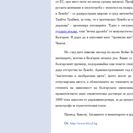
от ЕС, при шест пъти по-ниска средна заплата). Пр
руската компания в злоупотреба с монопол на пазара
в Лукойл" - се разпространи широко и сред автомоб
Трайчо Трайков, за това, че е критикувал Лукойл за
държава" - иронизира опозицията. "Едно е сигурно
руските връзки
, тази "вечна дружба" от комунистичес
България. И дори да я използват като "троянски кон
Чижов.
Но след като няколко месеца по-късно Бойко Б
митниците, всички в България затаиха дъх. Какво с
българският премиер, подхранвайки още повече спеку
даде отстрочка на Лукойл. Административният съд в
"значителни и необратими щети", които могат да
отпускарския август, а облекчението на членовете 
степента на зависимост на българската икономи
правителството имат изключителни договори за дост
1800 тона керосин от държавния резерв, за да предо
катастрофа за туристическия сезон.
Превод: Биволъ. Заглавието и коментарите в ку
От:
http://www.bivol.bg