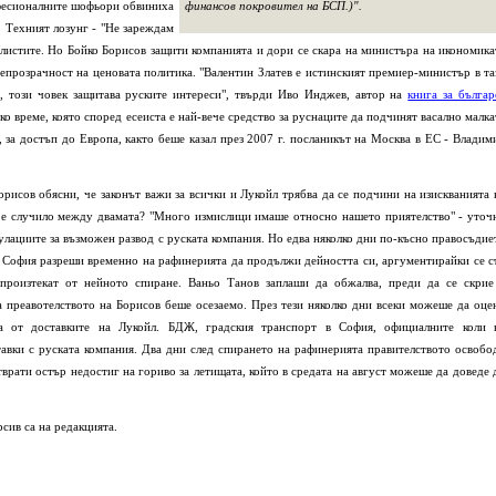
офесионалните шофьори обвиниха
финансов покровител на БСП.)".
. Техният лозунг - "Не зареждам
илистите. Но Бойко Борисов защити компанията и дори се скара на министъра на икономика
 непрозрачност на ценовата политика. "Валентин Златев е истинският премиер-министър в та
, този човек защитава руските интереси", твърди Иво Инджев, автор на
книга за българ
ко време, която според есеиста е най-вече средство за руснаците да подчинят васално малка
", за достъп до Европа, както беше казал през 2007 г. посланикът на Москва в ЕС - Владим
орисов обясни, че законът важи за всички и Лукойл трябва да се подчини на изискванията 
е е случило между двамата? "Много измислици имаше относно нашето приятелство" - уточ
лациите за възможен развод с руската компания. Но едва няколко дни по-късно правосъдие
 София разреши временно на рафинерията да продължи дейността си, аргументирайки се с
 произтекат от нейното спиране. Ваньо Танов заплаши да обжалва, преди да се скрие
на преавотелството на Борисов беше осезаемо. През тези няколко дни всеки можеше да оце
ка от доставките на Лукойл. БДЖ, градския транспорт в София, официалните коли 
авки с руската компания. Два дни след спирането на рафинерията правителството освобо
тврати остър недостиг на гориво за летищата, който в средата на август можеше да доведе 
рсив са на редакцията.