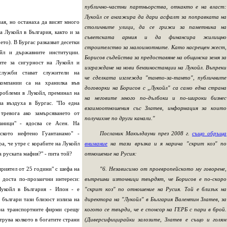
публично-частни партньорства, откакто е на власт:
Лукойл се ангажира да дари асфалт за поправката на
ая, но останаха да висят много
столичните улици, да се грижи за паметника на
а Лукойл в България, както и за
съветската армия и да финансира жилищно
ето). В Бургас разказват десетки
строителство за малоимотните. Като насрещен жест,
йл и държавните институции.
Борисов съдейства за предоставяне на общинска земя за
ите за сигурност на Лукойл и
изграждане на нови бензиностанции на Лукойл. Въпреки
служби стават служители на
че сделката изглежда "танто-за-танто", публичните
компании са на хранилка във
договорки на Борисов с „Лукойл" са само една страна
роблеми в Лукойл, преминал на
на неговите много по-дълбоки и по-широки бизнес
на въздуха в Бургас. "По една
взаимоотношения със Златев, информация за които
тревога ако замърсяването от
получихме по други канали."
аници" - ядосва се Асен. На
ското нефтено Гуантанамо" -
Посланик Макълдауни през 2008 г.
също обръща
а, че утре с корабите на Лукойл
внимание
на тази връзка и я нарича "скрит коз" по
а руската мафия?" - пита той?
отношение на Русия:
приятел от 25 години" с шефа на
"6. Независимо от проевропейското му говорене,
 доста по-прозаични интереси:
вътрешни източници твърдят, че Борисов е по-скоро
Лукойл в България - Ипон - е
"скрит коз" по отношение на Русия. Той е близък на
 българи тази близост излиза на
директора на "Лукойл" в България Валентин Златев, за
е на транспортните фирми срещу
когото се твърди, че е спонсор на ГЕРБ с пари в брой.
трува колкото в богатите страни
(Диверсифицирайки залозите, Златев е също и голям