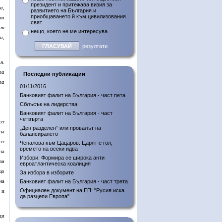
президент и притежава визия за
а,
развитието на България и
приобщаването й към цивилизования
ма
свят
от
нещо, което не ме интересува
и,
резултати
я.
та
Последни публикации
та
01/11/2016
Банковият фалит на България - част пета
Сблъсък на лидерства
Банковият фалит на България - част
четвърта
от
„Ден разделен“ или провалът на
за
балансирането
от
Ченалова към Цацаров: Царят е гол,
времето на всеки идва
на
Избори: Формира се широка анти
зи
евроатлантическа коалиция
що
За избора в изборите
на
Банковият фалит на България - част трета
Официален документ на ЕП: "Русия иска
 и
да разцепи Европа"
ци