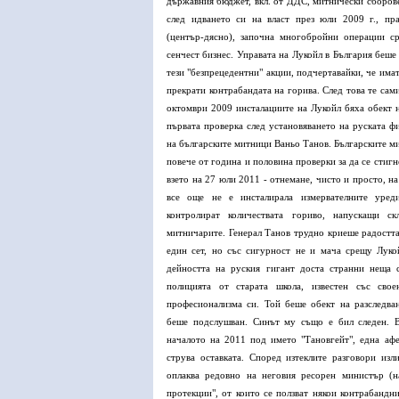
държавния бюджет, вкл. от ДДС, митнически сборове
след идването си на власт през юли 2009 г., пр
(център-дясно), започна многобройни операции с
сенчест бизнес. Управата на Лукойл в България беше
тези "безпрецедентни" акции, подчертавайки, че имат
прекрати контрабандата на горива. След това те сами
октомври 2009 инсталациите на Лукойл бяха обект н
първата проверка след установяването на руската ф
на българските митници Ваньо Танов. Българските м
повече от година и половина проверки за да се стиг
взето на 27 юли 2011 - отнемане, чисто и просто, на
все още не е инсталирала измервателните уред
контролират количествата гориво, напускащи ск
митничарите. Генерал Танов трудно криеше радостта
един сет, но със сигурност не и мача срещу Луко
дейността на руския гигант доста странни неща 
полицията от старата школа, известен със сво
професионализма си. Той беше обект на разследва
беше подслушван. Синът му също е бил следен. В
началото на 2011 под името "Тановгейт", една афе
струва оставката. Според изтеклите разговори изл
оплаква редовно на неговия ресорен министър (н
протекции", от които се ползват някои контрабандн