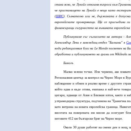
става ясно, че Лукойл откланя въпроса към Граничн
че пристанището на Лукойл е нещо като екстерит
(
ШИС
). Съзнателно или не, държавата е допусна
европейските проверяващи. Ще се присъедини ли
финансиращи сигурността на външната европейска
Публикуваме със съгласието на автора - Але
Александър Леви е завеждащ отдел "Балкани" в
Cou
води редакционния блог на Le Monde посветен на Б
обработка и публикуването на грами от Wikileaks з
Биволъ
Малки зелени точки. Или червени, ако плавате
Регионалния център за контрол на Черно Море в Бур
наблюдение и обмен в реално време с другите страни
който идва и къде отива, екипажа и най-вече товара
цигари, идващи от Азия и Близкия изток, както и на
ултрамодерна структура, подчинена на "Гранична пол
като витрина на новата европейска граница. Навигат
висотата на поверената им мисия да осигурят бе
неговите 412 км български бряг на Черно море.
Около 30 души работят на смени ден и нощ, з