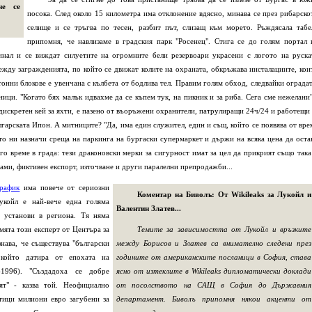
не се
посока. След около 15 километра има отклонение вдясно, минава се през рибарско
селище и се тръгва по тесен, разбит път, слизащ към морето. Ръждясала табе
припомня, че навлизаме в градския парк "Росенец". Стига се до голям портал 
минал и се виждат силуетите на огромните бели резервоари украсени с логото на руска
ежду загражденията, по който се движат колите на охраната, обкръжава инсталациите, кои
тонни блокове е увенчана с кълбета от бодлива тел. Правим голям обход, следвайки оградат
ници. "Когато бях малък идвахме да се къпем тук, на пикник и за риба. Сега сме нежелани"
дискретен кей за яхти, е пазено от въоръжени охранители, патрулиращи 24ч/24 и работещи 
гарската Ипон. А митниците? "Да, има един служител, един и същ, който се появява от вре
йто ни назначи среща на паркинга на бургаски супермаркет и държи на всяка цена да оста
го време в града: тези драконовски мерки за сигурност имат за цел да прикрият също така
ами, фиктивен експорт, източване и други паралелни препродажби...
трафик
има повече от сериозни
Коментар на Биволъ: От Wikileaks за Лукойл и
укойл е най-вече една голяма
Валентин Златев...
 установи в региона. Тя няма
мята този експерт от Центъра за
Темите за зависимостта от Лукойл и връзките
нава, че съществува "български
между Борисов и Златев са внимателно следени през
 който датира от епохата на
годините от американските посланици в София, става
1996). "Създадоха се добре
ясно от изтеклите в Wikileaks дипломатически доклади
ят" - казва той. Неофициално
от посолството на САЩ в София до Държавния
тици милиони евро загубени за
департамент. Биволъ припомня някои акценти от