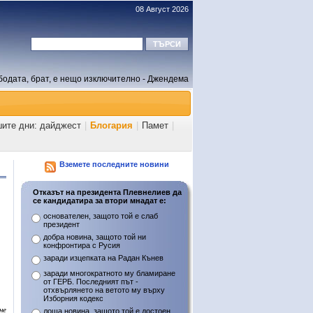
08 Август 2026
бодата, брат, е нещо изключително - Джендема
шите дни: дайджест
|
Блогария
|
Памет
|
Вземете последните новини
Отказът на президента Плевнелиев да
се кандидатира за втори мнадат е:
основателен, защото той е слаб
президент
добра новина, защото той ни
конфронтира с Русия
заради изцепката на Радан Кънев
заради многократното му бламиране
от ГЕРБ. Последният път -
отхвърлянето на ветото му върху
Изборния кодекс
не
лоша новина, защото той е достоен