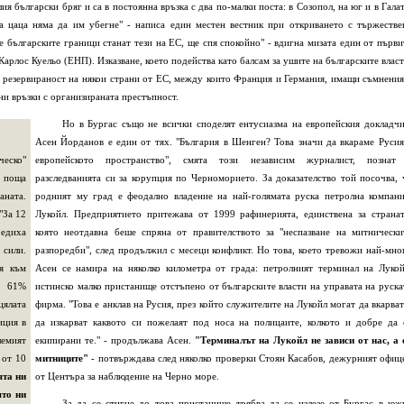
я български бряг и са в постоянна връзка с два по-малки поста: в Созопол, на юг и в Галат
на цаца няма да им убегне" - написа един местен вестник при откриването с тържестве
 българските граници станат тези на ЕС, ще спя спокойно" - вдигна мизата един от първи
арлос Куельо (ЕНП). Изказване, което подейства като балсам за ушите на българските власт
та резервираност на някои страни от ЕС, между които Франция и Германия, имащи съмнения
и връзки с организираната престъпност.
Но в Бургас също не всички споделят ентусиазма на европейския докладчи
Асен Йорданов е един от тях. "България в Шенген? Това значи да вкараме Русия
ческо"
европейското пространство", смята този независим журналист, познат
а поща
разследванията си за корупция по Черноморието. За доказателство той посочва, 
аната.
родният му град е феодално владение на най-голямата руска петролна компани
"За 12
Лукойл. Предприятието притежава от 1999 рафинерията, единствена за странат
редиха
която неотдавна беше спряна от правителството за "неспазване на митнически
 сили.
разпоредби", след продължил с месеци конфликт. Но това, което тревожи най-мно
ия към
Асен се намира на няколко километра от града: петролният терминал на Лукой
и 61%
истинско малко пристанище отстъпено от българските власти на управата на руска
цялата
фирма. "Това е анклав на Русия, през който служителите на Лукойл могат да вкарват
иция в
да изкарват каквото си пожелаят под носа на полицаите, колкото и добре да 
емият
екипирани те." - продължава Асен.
"Терминалът на Лукойл не зависи от нас, а 
 от 10
митниците"
- потвърждава след няколко проверки Стоян Касабов, дежурният офиц
ята ни
от Центъра за наблюдение на Черно море.
ято ни
За да се стигне до това пристанище трябва да се излезе от Бургас в юж