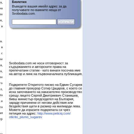
Бюлетин
а,
Въведете вашия имейл адрес за да
на
получавате по-важните неща от
Svobodata.com.
те
и,
 в
к.
 в
 с
че
Svobodata.com не носи отговорност за
я,
съдържанието и авторските права на
препечатани статии - като винаги посочва име
а,
на автор и линк на първоначалната публикация.
те
го
Подкрепете Откритото писмо на Едвин Сугарев
до главния прокурор Сотир Цацаров, с което се
л,
иска започването на наказателно производство
та
срещу лицето Сергей Дмитриевич Станишев,
бивш министър-председател на България,
 и
заради причинени от негови действия или
бездействия щети в размер на милиарди лева.
са
Можете да изразите подкрепата си чрез
от
петиция на адрес:
http://www.peticiq.com/
otkrito_pismo_sugarev
ер
на