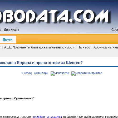
 - Дон Кихот
Сво
Други
т
|
АЕЦ "Белене" и българската независимост
|
На късо
|
Хроника на на
анклав в Европа и препятствие за Шенген?
« назад
коментари
петролно Гуантанамо"
ез пристанище Росенец,
отдадено на концесия
на Лукойл? От публикуваното разследва