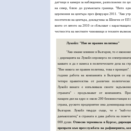
датчици и камери за наблюдение, разположени по цели
на север, близо до румънската граница. "Нито ед
церемония на центъра през февруари 2011. "Ако утре
посетители на центъра, докладчика за Шенген от ЕП К
които от лятото на 2010 се сблъскват с нарастваща
честността на местните чиновници и техните възможн
Лукойл: "Ние не правим политика"
"Ако имаме влияние в България, то е икономи
- дирекцията на Лукойл опроверга по електроннат
каквато и да е намеса в политическите дела на стр
"Ние никога не правим политика, това е принцип". 
години работа на компанията в България се из
четири правителства от различни политически
Лукойл винаги е изпълнявала своите задължен
страната" - продължават от компанията. Пр
пазарен дял на едро и около 200 бензиностанции в 
страна, руското предприятие има доминираща поз
България. Лукойл твърди също, че е "най-гол
данъкоплатец" в страната и дава работа на повече
000 души.
Относно терминала в Бургас, дирекци
препрати към пресслужбата на рафинерията, ко