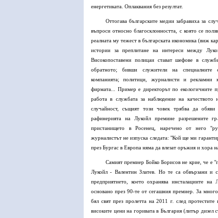
енергетиката. Оплаквания без резултат.
Оттогава българските медии забравиха за случ
въпроси относно благосклонността, с която се ползв
реалната му тежест в българската икономика (виж кар
истории за преплитане на интереси между Луко
Високопоставени полицаи стават шефове в служб
обратното; бивши служители на специалните 
компанията; политици, журналисти и рекламни 
фирмата... Пример е директорът по екологичните п
работа в службата за наблюдение на качеството 
случайност, същият този човек трябва да обяви 
рафинерията на Лукойл премине разрешените гр
пристанището в Росенец, наречено от него "ру
журналистът не изпуска следата: "Кой ще ми гарантир
през Бургас в Европа няма да влезат оръжия и хора н
Самият премиер Бойко Борисов не крие, че е "
Лукойл - Валентин Златев. Но те са обвързани и с
предприятието, което охранява инсталациите на 
основано през 90-те от сегашния премиер. За много
бял свят през пролетта на 2011 г. след протестит
високите цени на горивата в България (литър дизел с