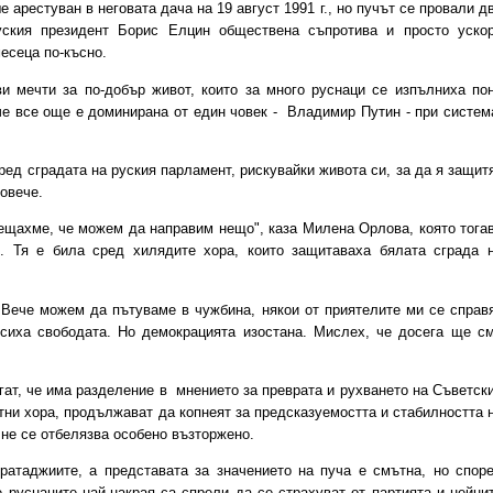
рестуван в неговата дача на 19 август 1991 г., но пучът се провали д
ския президент Борис Елцин обществена съпротива и просто уско
есеца по-късно.
мечти за по-добър живот, които за много руснаци се изпълниха по
аче все още е доминирана от един човек - Владимир Путин - при систем
ред сградата на руския парламент, рискувайки живота си, за да я защит
повече.
щахме, че можем да направим нещо", каза Милена Орлова, която тога
д. Тя е била сред хилядите хора, които защитаваха бялата сграда 
Вече можем да пътуваме в чужбина, някои от приятелите ми се справ
усиха свободата. Но демокрацията изостана. Мислех, че досега ще с
т, че има разделение в мнението за преврата и рухването на Съветск
тни хора, продължават да копнеят за предсказуемостта и стабилността 
не се отбелязва особено възторжено.
таджиите, а представата за значението на пуча е смътна, но спор
е руснаците най-накрая са спрели да се страхуват от партията и нейни