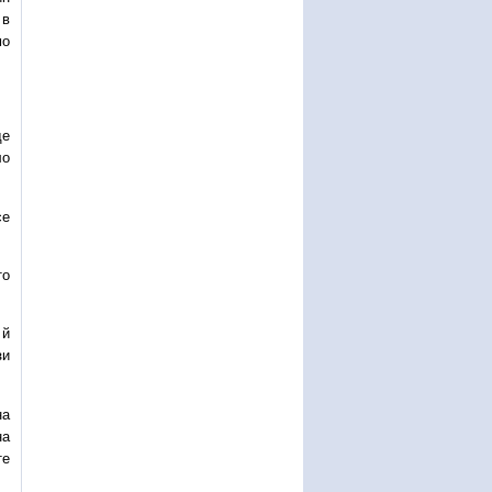
 в
мо
де
ло
се
то
 й
зи
на
на
те