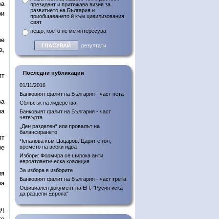
ва
президент и притежава визия за
развитието на България и
ри
приобщаването й към цивилизования
свят
нещо, което не ме интересува
не
резултати
а,
Последни публикации
ят
01/11/2016
Банковият фалит на България - част пета
ва
Сблъсък на лидерства
на
Банковият фалит на България - част
четвърта
„Ден разделен“ или провалът на
балансирането
ят
Ченалова към Цацаров: Царят е гол,
ме
времето на всеки идва
Избори: Формира се широка анти
евроатлантическа коалиция
За избора в изборите
ия
Банковият фалит на България - част трета
на
Официален документ на ЕП: "Русия иска
да разцепи Европа"
ед
те