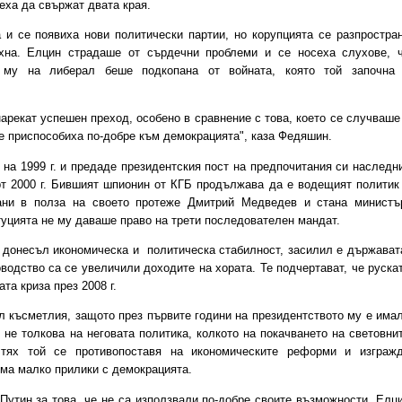
еха да свържат двата края.
се появиха нови политически партии, но корупцията се разпростра
ухна. Елцин страдаше от сърдечни проблеми и се носеха слухове, 
а му на либерал беше подкопана от войната, която той започна
нарекат успешен преход, особено в сравнение с това, което се случваше
е приспособиха по-добре към демокрацията", каза Федяшин.
а 1999 г. и предаде президентския пост на предпочитания си наследн
рт 2000 г. Бившият шпионин от КГБ продължава да е водещият политик
ани в полза на своето протеже Дмитрий Медведев и стана министъ
итуцията не му даваше право на трети последователен мандат.
донесъл икономическа и политическа стабилност, засилил е държават
оводство са се увеличили доходите на хората. Те подчертават, че руска
та криза през 2008 г.
л късметлия, защото през първите години на президентството му е има
 не толкова на неговата политика, колкото на покачването на световни
 тях той се противопоставя на икономическите реформи и изграж
има малко прилики с демокрацията.
тин за това, че не са използвали по-добре своите възможности. Елц