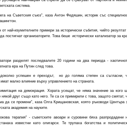
ветската система.
га на Съветския съюз", каза Антон Федяшин, историк със специално
ашингтон.
от най-изумителните примери за исторически събития, чийто резултат
 да постигнат организаторите. Това беше исторически катализатор за кр
тори разделят последвалите 20 години на два периода - хаотично
илната ера на Путин след това.
околко успешен е преходът, но до голяма степен са съгласни, 
 имат малко влияние върху управлението на страната.
итация на демокрация. Хората усещат, че няма значение за кого 
 някой друг също като него. Те са се примирили с това, защото смятат, 
яма да се промени", каза Олга Крищановская, която ръководи Центъра 
уската академия на науките.
ова терапия" - съветските авоари и суровини бяха разпродадени 
станаха известни като олигарси. Те трупаха богатства и политичес