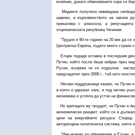
влияние, докато обикновените хора се бор
Медиите получиха невиждана свобода и 
широко, а върховенството на закона р
прекалява с алкохола, а репутацият
отцепническата република Чечения.
"Трудно е 90-те години на 20 век да се 
Централна Европа, където много страни с
Елцин подаде оставка в последния ден н
Путин, който после беше избран през ма
Русия, въпреки че се отдръпна настр
председател през 2008 г., тъй като конст
Негови поддръжници казват, че Путин е 
в която е царувал хаос, и под негово рък
икономика е успяла да устои на финансова
Но критиците му твърдят, че Путин е би
икономически разцвет, който се е дължал
цени на енергийните ресурси. Според
авторитарна политическа система, която 
"Ние можем да обвиняваме и Елцин, и Пу