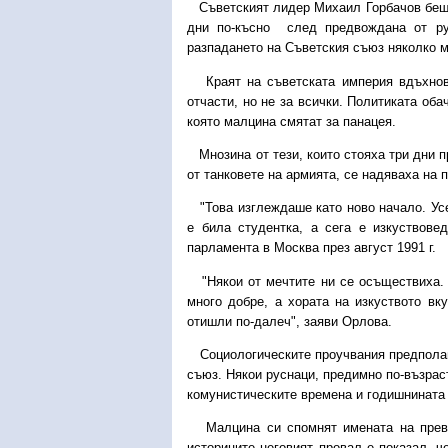
Съветският лидер Михаил Горбачов беше а
дни по-късно след предвождана от ру
разпадането на Съветския съюз няколко м
Краят на съветската империя вдъхнови 
отчасти, но не за всички. Политиката об
която малцина смятат за панацея.
Мнозина от тези, които стояха три дни п
от танковете на армията, се надяваха на 
"Това изглеждаше като ново начало. Усе
е била студентка, а сега е изкуствове
парламента в Москва през август 1991 г.
"Някои от мечтите ни се осъществиха. 
много добре, а хората на изкуството вк
отишли по-далеч", заяви Орлова.
Социологическите проучвания предполага
съюз. Някои руснаци, предимно по-възрас
комунистическите времена и годишнината 
Малцина си спомнят имената на превра
историците неговият провал е показал, ч