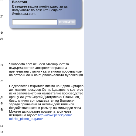
Бюлетин
Въведете вашия имейл адрес за да
получавате по-важните неща от
Svobodata.com.
ст
 е
ая
Svobodata.com не носи отговорност за
то
съдържанието и авторските права на
препечатани статии - като винаги посочва име
на автор и линк на първоначалната публикация.
че
Подкрепете Откритото писмо на Едвин Сугарев
до главния прокурор Сотир Цацаров, с което се
иска започването на наказателно производство
ще
срещу лицето Сергей Дмитриевич Станишев,
бивш министър-председател на България,
че
заради причинени от негови действия или
бездействия щети в размер на милиарди лева.
за
Можете да изразите подкрепата си чрез
петиция на адрес:
http://www.peticiq.com/
otkrito_pismo_sugarev
на
ко