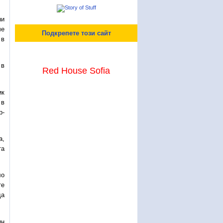
ни
че
Подкрепете този сайт
 в
 в
Red House Sofia
ик
 в
р-
а,
та
ло
те
да
ин