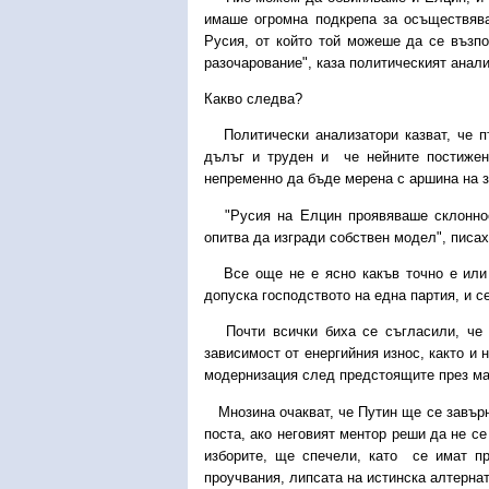
имаше огромна подкрепа за осъществява
Русия, от който той можеше да се възпо
разочарование", каза политическият анал
Какво следва?
Политически анализатори казват, че п
дълъг и труден и че нейните постижен
непременно да бъде мерена с аршина на 
"Русия на Елцин проявяваше склоннос
опитва да изгради собствен модел", писа
Все още не е ясно какъв точно е или щ
допуска господството на една партия, и с
Почти всички биха се съгласили, че м
зависимост от енергийния износ, както и 
модернизация след предстоящите през ма
Мнозина очакват, че Путин ще се завърне
поста, ако неговият ментор реши да не се
изборите, ще спечели, като се имат пр
проучвания, липсата на истинска алтерна