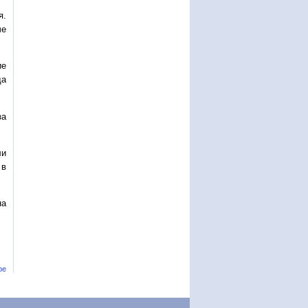
я.
че
ие
да
за
ли
 в
на
ре