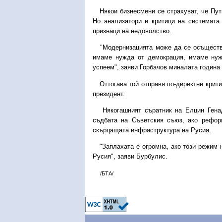
Някои бизнесмени се страхуват, че Пути
Но анализатори и критици на системата
признаци на недоволство.
"Модернизацията може да се осъществи 
имаме нужда от демокрация, имаме нужд
успеем", заяви Горбачов миналата година 
Оттогава той отправя по-директни критик
президент.
Някогашният съратник на Елцин Генад
съдбата на Съветския съюз, ако рефор
скърцащата инфраструктура на Русия.
"Заплахата е огромна, ако този режим н
Русия", заяви Бурбулис.
/БТА/