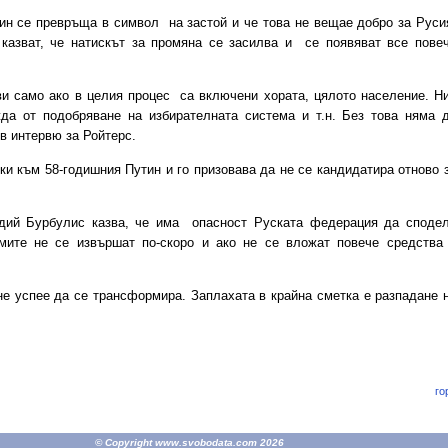
н се превръща в символ на застой и че това не вещае добро за Руси
 казват, че натискът за промяна се засилва и се появяват все пове
само ако в целия процес са включени хората, цялото население. Н
а от подобряване на избирателната система и т.н. Без това няма 
в интервю за Ройтерс.
и към 58-годишния Путин и го призовава да не се кандидатира отново 
ий Бурбулис казва, че има опасност Руската федерация да споде
мите не се извършат по-скоро и ако не се вложат повече средства
е успее да се трансформира. Заплахата в крайна сметка е разпадане 
го
© Copyright
www.svobodata.com
2026