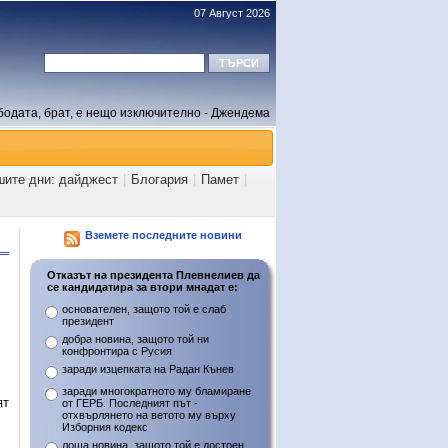
07 Август 2026
бодата, брат, е нещо изключително - Джендема
шите дни: дайджест
|
Блогария
|
Памет
|
Вземете последните новини
Отказът на президента Плевнелиев да
се кандидатира за втори мнадат е:
основателен, защото той е слаб
президент
добра новина, защото той ни
конфронтира с Русия
заради изцепката на Радан Кънев
заради многократното му бламиране
ят
от ГЕРБ. Последният път -
отхвърлянето на ветото му върху
Изборния кодекс
лоша новина, защото той е достоен