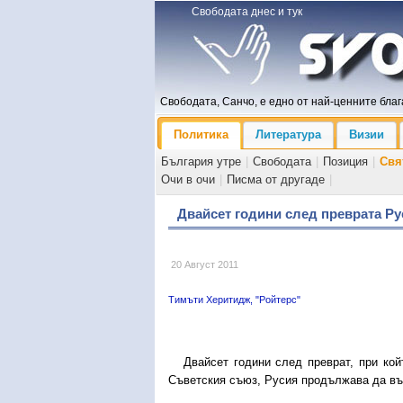
Свободата днес и тук
Свободата, Санчо, е едно от най-ценните блага
Политика
Литература
Визии
България утре
|
Свободата
|
Позиция
|
Свя
Очи в очи
|
Писма от другаде
|
Двайсет години след преврата Р
20 Август 2011
Тимъти Херитидж, "Ройтерс"
Двайсет години след преврат, при койт
Съветския съюз, Русия продължава да въ