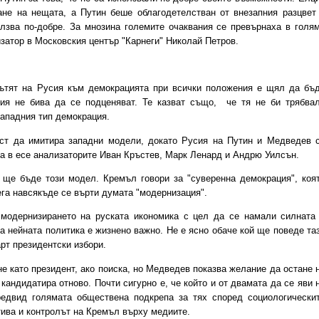
не на нещата, а Путин беше облагодетелстван от внезапния разцвет
лзва по-добре. За мнозина големите очаквания се превърнаха в голя
изатор в Московския център "Карнеги" Николай Петров.
ътят на Русия към демокрацията при всички положения е щял да бъ
ия не бива да се подценяват. Те казват също, че тя не би трябва
западния тип демокрация.
т да имитира западни модели, докато Русия на Путин и Медведев 
ха в есе анализаторите Иван Кръстев, Марк Ленард и Андрю Уилсън.
е бъде този модел. Кремъл говори за "суверенна демокрация", коя
ега навсякъде се върти думата "модернизация".
одернизирането на руската икономика с цел да се намали силната
на нейната политика е жизнено важно. Не е ясно обаче кой ще поведе та
рт президентски избори.
 като президент, ако поиска, но Медведев показва желание да остане 
 кандидатира отново. Почти сигурно е, че който и от двамата да се яви 
едвид голямата обществена подкрепа за тях според социологически
тива и контролът на Кремъл върху медиите.