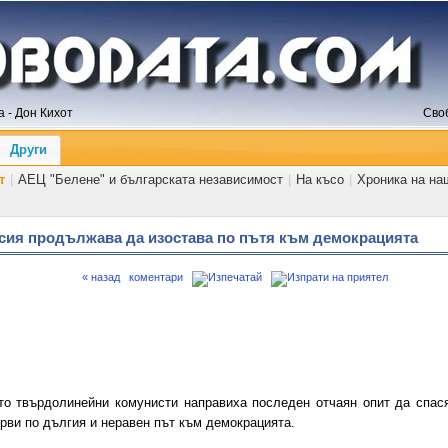
 - Дон Кихот
Сво
Други
т
|
АЕЦ "Белене" и българската независимост
|
На късо
|
Хроника на на
усия продължава да изостава по пътя към демокрацията
« назад
коментари
о твърдолинейни комунисти направиха последен отчаян опит да спас
рви по дългия и неравен път към демокрацията.