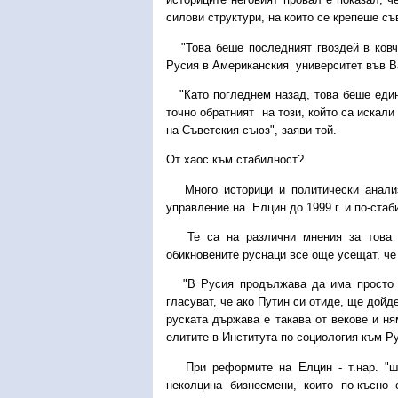
силови структури, на които се крепеше съ
"Това беше последният гвоздей в ковче
Русия в Американския университет във В
"Като погледнем назад, това беше един 
точно обратният на този, който са искали
на Съветския съюз", заяви той.
От хаос към стабилност?
Много историци и политически анализа
управление на Елцин до 1999 г. и по-стаб
Те са на различни мнения за това д
обикновените руснаци все още усещат, че
"В Русия продължава да има просто им
гласуват, че ако Путин си отиде, ще дойде
руската държава е такава от векове и н
елитите в Института по социология към Р
При реформите на Елцин - т.нар. "шок
неколцина бизнесмени, които по-късно 