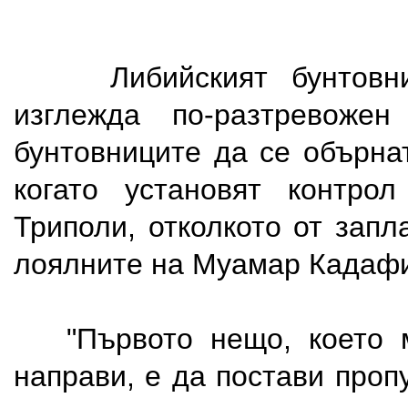
Либийският бунтовни
изглежда по-разтревожен
бунтовниците да се обърна
когато установят контрол
Триполи, отколкото от запл
лоялните на Муамар Кадафи
"Първото нещо, което м
направи, е да постави проп