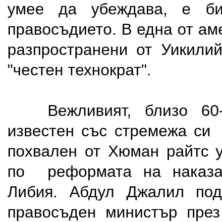
умее да убеждава, е б
правосъдието. В една от ам
разпространени от Уикилий
"честен технократ".
Вежливият, близо 60-г
известен със стремежа си 
похвален от Хюман райтс у
по реформата на наказа
Либия. Абдул Джалил под
правосъден министър през