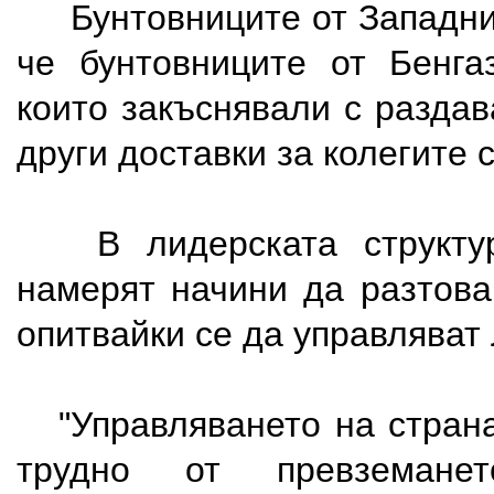
Бунтовниците от Западнит
че бунтовниците от Бенга
които закъснявали с разда
други доставки за колегите с
В лидерската структур
намерят начини да разтова
опитвайки се да управляват
"Управляването на страна
трудно от превземане