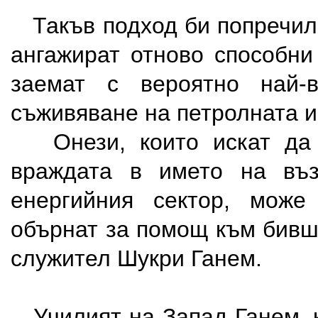
Такъв подход би попречил 
ангажират отново способни
заемат с вероятно най-
съживяване на петролната и
Онези, които искат да 
враждата в името на въз
енергийния сектор, мож
обърнат за помощ към бивш
служител Шукри Ганем.
Училият на Запад Ганем, к