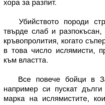
хора за разпит.
Убийството породи стр
твърде слаб и разпокъсан,
кръвопролития, когато съп
в това число ислямисти, п
към властта.
Все повече бойци в За
например си пускат дълги
марка на ислямистите, ко