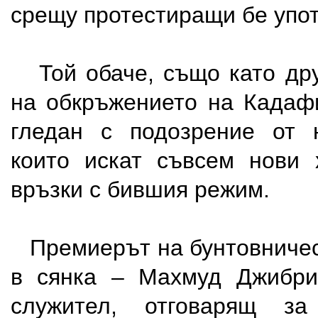
срещу протестиращи бе упо
Той обаче, също като дру
на обкръжението на Кадаф
гледан с подозрение от н
които искат съвсем нови 
връзки с бившия режим.
Премиерът на бунтовничес
в сянка – Махмуд Джибри
служител, отговарящ за