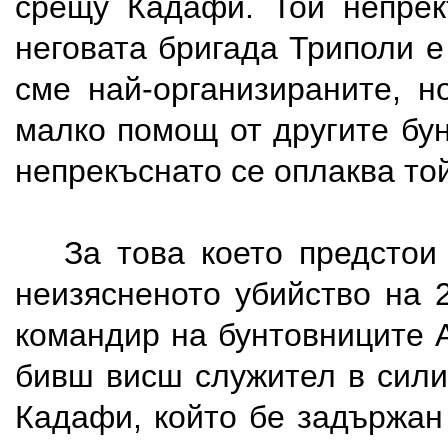
срещу Кадафи. Той непрек
неговата бригада Триполи е
сме най-организираните, н
малко помощ от другите бун
непрекъснато се оплаква той
За това което предстои 
неизясненото убийство на 
командир на бунтовниците 
бивш висш служител в сили
Кадафи, който бе задържан