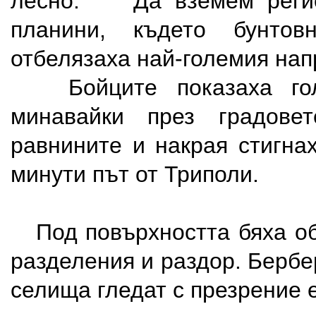
лесно. Да вземем регио
планини, където бунтов
отбелязаха най-големия нап
Бойците показаха голя
минавайки през градов
равнините и накрая стигна
минути път от Триполи.
Под повърхността бяха об
разделения и раздор. Бербе
селища гледат с презрение е