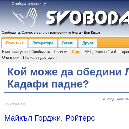
Свободата днес и тук
Свободата, Санчо, е едно от най-ценните блага - Дон Кихот
Политика
Литература
Визии
Други
България утре
|
Свободата
|
Позиция
|
Свят
|
АЕЦ "Белене" и българс
Очи в очи
|
Писма от другаде
|
Кой може да обедини Л
Кадафи падне?
« назад
комента
26 Август 2011
Майкъл Горджи, Ройтерс