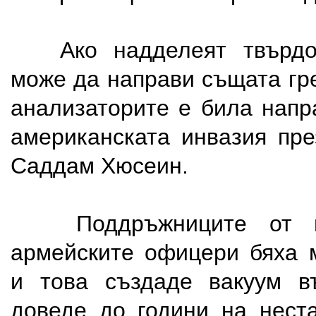
Ако надделеят твърдол
може да направи същата гр
анализаторите е била напр
американската инвазия пре
Саддам Хюсеин.
Поддръжниците от па
армейските офицери бяха 
и това създаде вакуум въ
доведе до години на неста