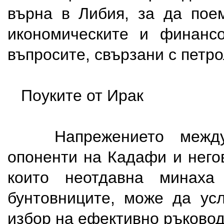
върна в Либия, за да пое
икономическите и финансо
въпросите, свързани с петр
Поуките от Ирак
Напрежението между 
опоненти на Кадафи и него
които неотдавна минаха
бунтовниците, може да ус
избор на ефективно ръковод