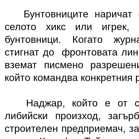
Бунтовниците наричат с
селото хикс или игрек
бунтовници. Когато жур
стигнат до фронтовата лин
вземат писмено разрешени
който командва конкретния 
Наджар, който е от см
либийски произход, загър
строителен предприемач, з