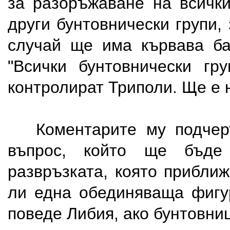
за разоръжаване на всички
други бунтовнически групи,
случай ще има кървава ба
"Всички бунтовнически г
контролират Триполи. Ще е 
Коментарите му подчерт
въпрос, който ще бъд
развръзката, която прибли
ли една обединяваща фигу
поведе Либия, ако бунтовни