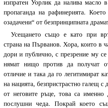
изпратен Уорлик да налива масло в
пропаганда на рафинерията. Което
озадачени“ от безпринципната драма
Усещането също е като при вр
страна на Първанов. Хора, които в ч
дори и публично, с презрение му се
нямат нищо против да получат о
отличие и така да го легитимират к
на нацията, безпристрастно галещ с 
от неговите ръце, това са именно 
послушни чеда. Покрай което съ