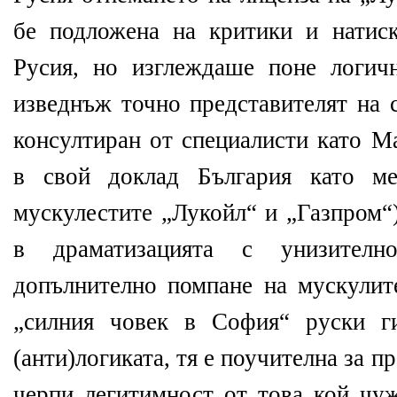
бе подложена на критики и натис
Русия, но изглеждаше поне логич
изведнъж точно представителят на 
консултиран от специалисти като М
в свой доклад България като ме
мускулестите „Лукойл“ и „Газпром“
в драматизацията с унизител
допълнително помпане на мускулит
„силния човек в София“ руски г
(анти)логиката, тя е поучителна за п
черпи легитимност от това кой чуж