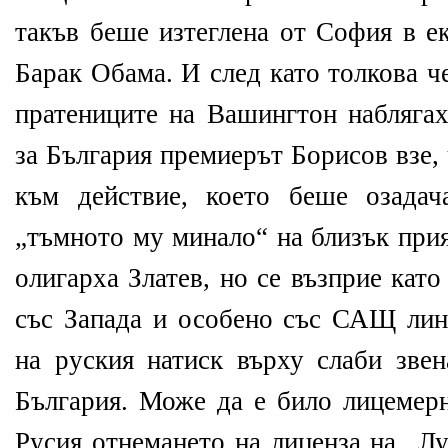
такъв беше изтеглена от София в е
Барак Обама. И след като толкова ч
пратениците на Вашингтон наблягах
за България премиерът Борисов взе,
към действие, което беше озадач
„тъмното му минало“ на близък прия
олигарха Златев, но се възприе като
със Запада и особено със САЩ лин
на руския натиск върху слаби зв
България. Може да е било лицемерн
Русия отнемането на лиценза на „Лу