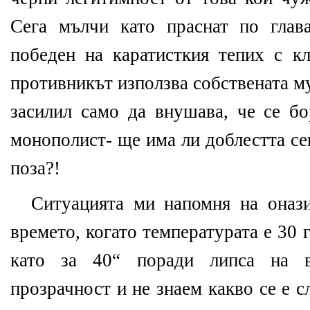
Сега мълчи като праснат по глава
победен на каратисткия тепих с кл
противникът използва собствената м
засилил само да внушава, че се б
монополист- ще има ли доблестта се
поза?!
Ситуацията ми напомня на онази
времето, когато температурата е 30 
като за 40“ поради липса на 
прозрачност и не знаем какво се е с