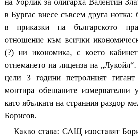
на Уорлик за олигарха Валентин Зл
в Бургас внесе съвсем друга нотка:
в приказки на българското пра
отношение към всички икономическ
(?) ни икономика, с което кабине
отнемането на лиценза на „Лукойл“.
цели 3 години петролният гигант
монтира обещаните измервателни у
като ябълката на странния раздор м
Борисов.
Какво става: САЩ изоставят Бори