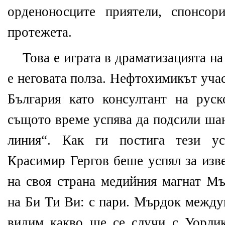
орденоносците приятели, спонсор
протежета.
Това е играта в драматизацията на
е неговата полза. Нефтохимикът уча
България като консултант на рус
същото време успява да подсили ша
линия“. Как ги постига тези ус
Красимир Гергов беше успял за изв
на своя страна медийния магнат Мъ
на Би Ти Ви: с пари. Мърдок между
видим какво ще се случи с Уорлик