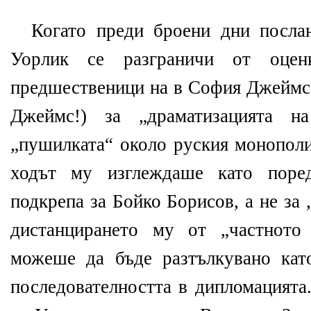
Когато преди броени дни посл
Уорлик се разграничи от оцен
предшественици на в София Джейм
Джеймс!) за „драматизацията н
„пушилката“ около руския монополи
ходът му изглеждаше като поред
подкрепа за Бойко Борисов, а не за
дистанцирането му от „частнот
можеше да бъде разтълкувано кат
последователността в дипломацията