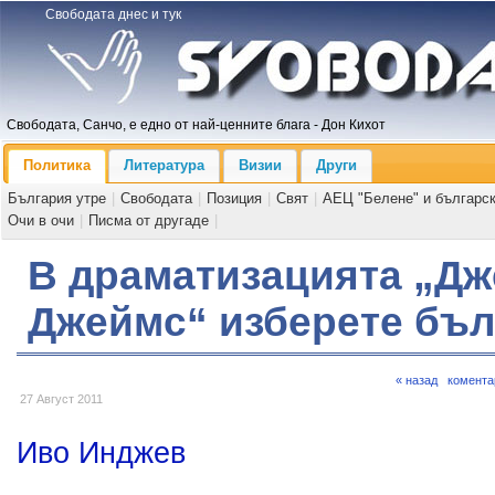
Свободата днес и тук
Свободата, Санчо, е едно от най-ценните блага - Дон Кихот
Политика
Литература
Визии
Други
България утре
|
Свободата
|
Позиция
|
Свят
|
АЕЦ "Белене" и българс
Очи в очи
|
Писма от другаде
|
В драматизацията „Дж
Джеймс“ изберете бъл
« назад
комента
27 Август 2011
Иво Инджев