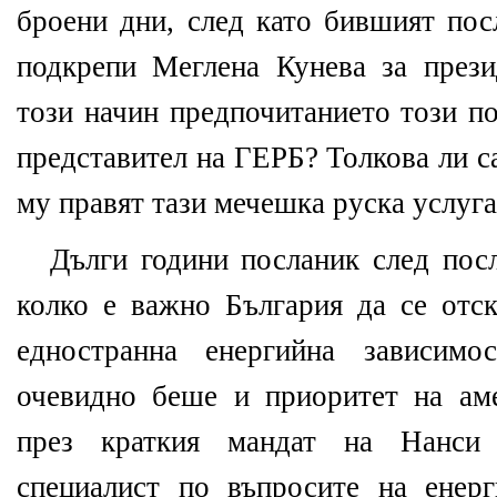
броени дни, след като бившият по
подкрепи Меглена Кунева за през
този начин предпочитанието този по
представител на ГЕРБ? Толкова ли с
му правят тази мечешка руска услуга
Дълги години посланик след по
колко е важно България да се отск
едностранна енергийна зависимо
очевидно беше и приоритет на ам
през краткия мандат на Нанси
специалист по въпросите на енер