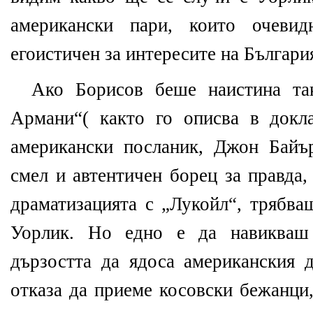
американски пари, които очевид
егоистичен за интересите на България
Ако Борисов беше наистина так
Армани“( както го описва в док
американски посланик, Джон Байърл
смел и автентичен борец за правда,
драматизацията с „Лукойл“, трябва
Уорлик. Но едно е да навикваш
дързостта да ядоса американския 
отказа да приеме косовски бежанци