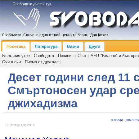
Свободата днес и тук
Свободата, Санчо, е едно от най-ценните блага - Дон Кихот
Политика
Литература
Визии
Други
България утре
|
Свободата
|
Позиция
|
Свят
|
АЕЦ "Белене" и българс
Очи в очи
|
Писма от другаде
|
Десет години след 11 
Смъртоносен удар ср
джихадизма
« назад
комента
9 Септември 2011