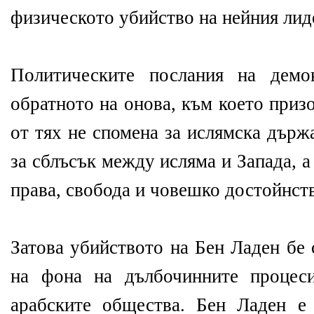
физическото убийство на нейния лид
Политическите послания на демо
обратното на онова, към което приз
от тях не спомена за ислямска държ
за сблъсък между исляма и Запада, 
права, свобода и човешко достойнст
Затова убийството на Бен Ладен бе
на фона на дълбочинните процеси
арабските общества. Бен Ладен е