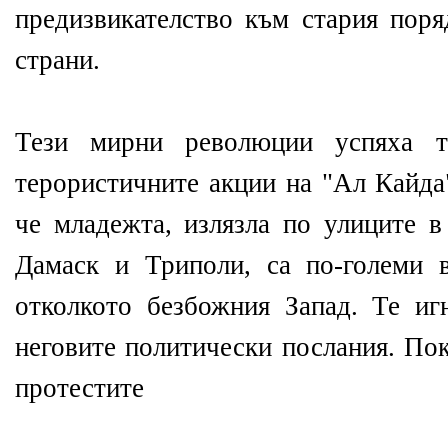
предизвикателство към стария поря
страни.
Тези мирни революции успяха т
терористичните акции на "Ал Кайда"
че младежта, излязла по улиците в
Дамаск и Триполи, са по-големи 
отколкото безбожния Запад. Те и
неговите политически послания. Пок
протестите