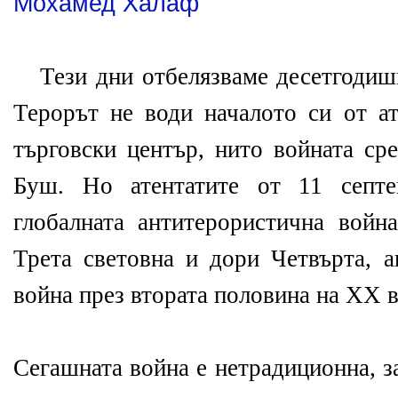
Мохамед Халаф
Тези дни отбелязваме десетгодиш
Терорът не води началото си от а
търговски център, нито войната ср
Буш. Но атентатите от 11 септе
глобалната антитерористична война
Трета световна и дори Четвърта, а
война през втората половина на ХХ в
Сегашната война е нетрадиционна, з