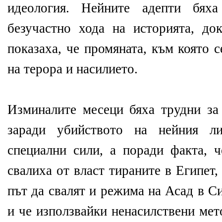
идеология. Нейните адепти бяха
безучастно хода на историята, до
показаха, че промяната, към която с
на терора и насилието.
Изминалите месеци бяха трудни за
заради убийството на нейния ли
специални сили, а поради факта, 
свалиха от власт тираните в Египет,
път да свалят и режима на Асад в С
и че използвайки ненасилствени мет