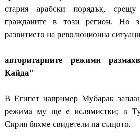
стария арабски порядък, срещу
гражданите в този регион. Но з
развитието на революционна ситуац
авторитарните режими размах
Кайда"
В Египет например Мубарак заплаш
режима му ще е ислямистки; в Т
Сирия бяхме свидетели на същото.