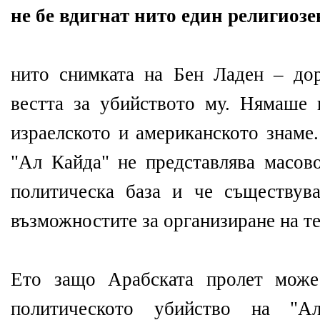
не бе вдигнат нито един религиозе
нито снимката на Бен Ладен – дор
вестта за убийството му. Нямаше 
израелското и американското знаме.
"Ал Кайда" не представлява масов
политическа база и че съществув
възможностите за организиране на т
Ето защо Арабската пролет може
политическото убийство на "