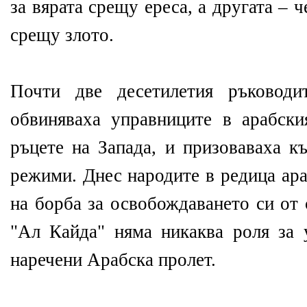
за вярата срещу ереса, а другата – 
срещу злото.
Почти две десетилетия ръководи
обвиняваха управниците в арабски
ръцете на Запада, и призоваваха к
режими. Днес народите в редица ара
на борба за освобождаването си от
"Ал Кайда" няма никаква роля за 
наречени Арабска пролет.