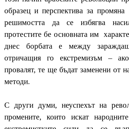
образец и перспектива за промяна 
решимостта да се избягва наси
протестите бе основната им характе
днес борбата е между заражда
отричащия го екстремизъм – ако
провалят, те ще бъдат заменени от 
методи.
С други думи, неуспехът на рево
промените, които искат народнит
екстремистките сили да се възп