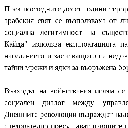
През последните десет години теро
арабския свят се възползваха от л
социална легитимност на същест
Кайда" използва експлоатацията 
населението и засилващото се недов
тайни мрежи и ядки за въоръжена бо
Възходът на войнствения ислям се
социален диалог между управл
Днешните революции възраждат наде
следователно пресушават изворите н