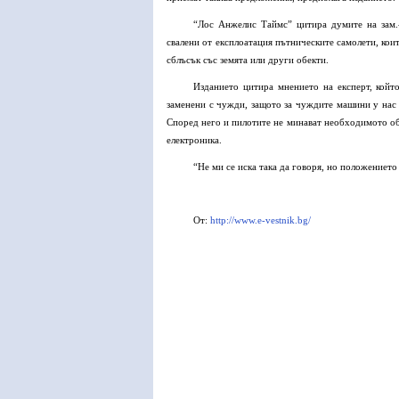
“Лос Анжелис Таймс” цитира думите на зам.
свалени от експлоатация пътническите самолети, кои
сблъсък със земята или други обекти.
Изданието цитира мнението на експерт, койт
заменени с чужди, защото за чуждите машини у нас
Според него и пилотите не минават необходимото об
електроника.
“Не ми се иска така да говоря, но положението
От:
http://www.e-vestnik.bg/