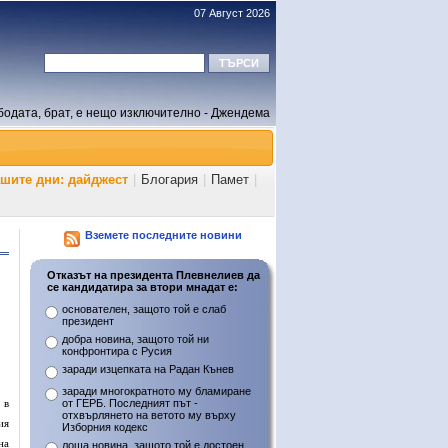
07 Август 2026
бодата, брат, е нещо изключително - Джендема
ашите дни: дайджест
|
Блогария
|
Памет
|
Вземете последните новини
Отказът на президента Плевнелиев да
се кандидатира за втори мнадат е:
основателен, защото той е слаб
президент
добра новина, защото той ни
конфронтира с Русия
заради изцепката на Радан Кънев
заради многократното му бламиране
 в
от ГЕРБ. Последният път -
отхвърлянето на ветото му върху
ия
Изборния кодекс
на
лоша новина, защото той е достоен