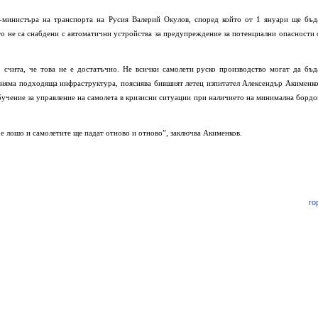
-министъра на транспорта на Русия Валерий Окулов, според който от 1 януари ще бъд
то не са снабдени с автоматични устройства за предупреждение за потенциални опасности 
о счита, че това не е достатъчно. Не всички самолети руско производство могат да бъд
 няма подходяща инфраструктура, пояснява бившият летец изпитател Алексендър Акименко
учение за управление на самолета в кризисни ситуации при наличието на минимална бордо
 е лошо и самолетите ще падат отново и отново”, заключва Акименков.
го