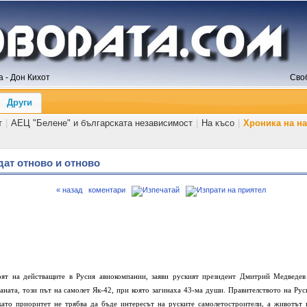
 - Дон Кихот
Сво
Други
т
|
АЕЦ "Белене" и българската независимост
|
На късо
|
Хроника на н
дат отново и отново
« назад
коментари
роят на действащите в Русия авиокомпании, заяви руският президент Дмитрий Медведев
аната, този път на самолет Як-42, при която загинаха 43-ма души. Правителството на Рус
 като приоритет не трябва да бъде интересът на руските самолетостроители, а животът 