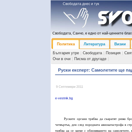
Свободата днес и тук
Свободата, Санчо, е едно от най-ценните блага
Политика
Литература
Визии
България утре
|
Свободата
|
Позиция
|
Свя
Очи в очи
|
Писма от другаде
|
Руски експерт: Самолетите ще па
9 Септември 2011
e-vestnik.bg
Руските органи трябва да съкратят рязко б
четвъртък, ден след поредната авиокатастрофа в стр
трябва да се заеме с обновяването на самолетите,