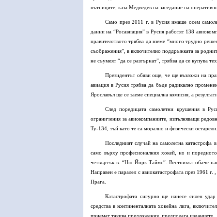
пътниците, каза Медведев на заседание на оперативн
Само през 2011 г. в Русия имаше осем самол
данни на “Росавиация” в Русия работят 138 авиоком
правителството трябва да вземе “много трудно реше
съображения”, в включително поддръжката за роднит
не съумеят “да се разгърнат”, трябва да се купува те
Президентът обяви още, че ще възложи на пра
авиация в Русия трябва да бъде радикално променен
Ярославъл ще се заеме специална комисия, а резултат
След поредицата самолетни крушения в Руси
ограничения за авиокомпаниите, изпълняващи редовн
Ту-134, тъй като те са морално и физически остарели
Последният случай на самолетна катастрофа в
само върху професионалния хокей, но и поредното
четвъртък в. “Ню Йорк Таймс”. Вестникът обаче нап
Направен е паралел с авиокатастрофата през 1961 г. 
Прага.
Катастрофата сигурно ще нанесе силен удар
средства в континенталната хокейна лига, включите
приемат такива предложения, предполага изданието.