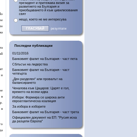
президент и притежава визия за
развитието на България и
приобщаването й към цивилизования
По
свят
нещо, което не ме интересува
че
те
резултати
ка
Последни публикации
та
01/11/2016
ай
Банковият фалит на България - част пета
Сблъсък на лидерства
ат
Банковият фалит на България - част
четвърта
 и
„Ден разделен“ или провалът на
балансирането
Ченалова към Цацаров: Царят е гол,
не
времето на всеки идва
 в
Избори: Формира се широка анти
евроатлантическа коалиция
р.
За избора в изборите
 в
Банковият фалит на България - част трета
Официален документ на ЕП: "Русия иска
да разцепи Европа"
го
да