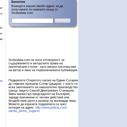
Бюлетин
Въведете вашия имейл адрес за да
ат
получавате по-важните неща от
Svobodata.com.
от
ат
в.
ва
Svobodata.com не носи отговорност за
съдържанието и авторските права на
препечатани статии - като винаги посочва име
на автор и линк на първоначалната публикация.
Подкрепете Откритото писмо на Едвин Сугарев
ре
до главния прокурор Сотир Цацаров, с което се
иска започването на наказателно производство
срещу лицето Сергей Дмитриевич Станишев,
бивш министър-председател на България,
заради причинени от негови действия или
бездействия щети в размер на милиарди лева.
Можете да изразите подкрепата си чрез
петиция на адрес:
http://www.peticiq.com/
otkrito_pismo_sugarev