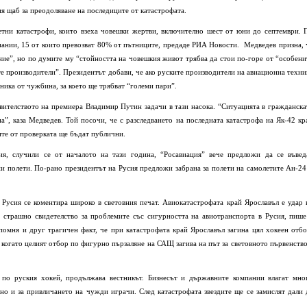
ия щаб за преодоляване на последиците от катастрофата.
етни катастрофи, които взеха човешки жертви, включително шест от юни до септември. 
пании, 15 от които превозват 80% от пътниците, предаде РИА Новости. Медведев призна, 
ние”, но по думите му “стойността на човешкия живот трябва да стои по-горе от “особени
е производители”. Президентът добави, че ако руските производители на авиационна техни
хника от чужбина, за което ще трябват “големи пари”.
вителството на премиера Владимир Путин задачи в тази насока. “Ситуацията в гражданска
а”, каза Медведев. Той посочи, че с разследването на последната катастрофа на Як-42 кр
ите от проверката ще бъдат публични.
я, случили се от началото на тази година, “Росавиация” вече предложи да се въвед
и полети. По-рано президентът на Русия предложи забрана за полети на самолетите Ан-24
.
 Русия се коментира широко в световния печат. Авиокатастрофата край Ярославъл е удар 
 страшно свидетелство за проблемите със сигурността на авиотранспорта в Русия, пише
омня и друг трагичен факт, че при катастрофата край Ярославъл загина цял хокеен отбо
, когато целият отбор по фигурно пързаляне на САЩ загива на път за световното първенство
 по руския хокей, продължава вестникът. Бизнесът и държавните компании влагат мно
лно и за привличането на чужди играчи. След катастрофата звездите ще се замислят дали 