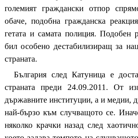
големият граждански отпор спрям
обаче, подобна гражданска реакци
гетата и самата полиция. Подобен 
бил особено дестабилизиращ за нац
страната.
България след Катуница е дост
страната преди 24.09.2011. От и
държавните институции, а и медии, 
най-бързо към случващото се. Инач
няколко крачки назад след хаотичн
което задава темпото на случващото