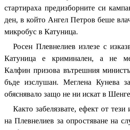
стартираха предизборните си кампа
ден, в който Ангел Петров беше вла
микробус в Катуница.
Росен Плевнелиев излезе с изказ
Катуница е криминален, а не ме
Калфин призова вътрешния министъ
бъде изслушан. Меглена Кунева з
обяснявало защо не ни искат в Шенге
Както забелязвате, ефект от тези
на Плевнелиев за опростяване на сл