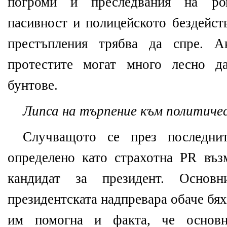
погроми и преследвания на ро
пасивност и полицейското бездейст
престъпления трябва да спре. А
протестите могат много лесно д
бунтове.
Липса на търпение към политичес
Случващото се през последн
определено като страхотна PR въ
кандидат за президент. Основ
президентската надпревара обаче бя
им помогна и факта, че основн