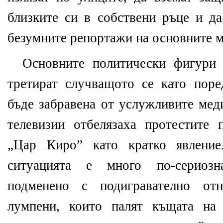
близките си в собствени ръце и да
безумните репортажи на основните м
Основните политически фигури 
третират случващото се като поре
бъде забравена от услужливите мед
телевизии отбелязаха протестите
„Цар Киро” като кратко явление
ситуацията е много по-сериозн
подменено с подигравателно от
лумпени, които палят къщата на