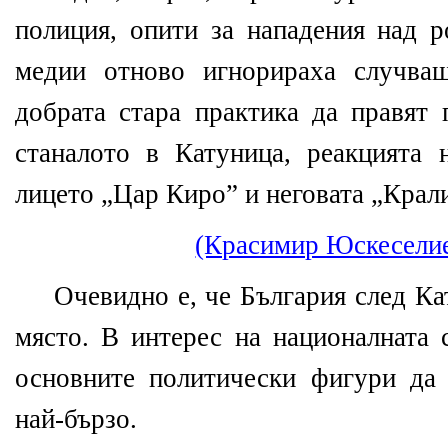
полиция, опити за нападения над р
медии отново игнорираха случващ
добрата стара практика да правят 
станалото в Катуница, реакцията 
лицето „Цар Киро” и неговата „Крал
(Красимир Юскесели
Очевидно е, че България след Ка
място. В интерес на националната 
основните политически фигури да
най-бързо.