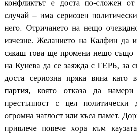
конфликтът е доста по-сложен от
случай – има сериозен политически
него. Отричането на нещо очевидно
изчезне. Желанието на Калфин да 
сякаш това ще промени нещо също 
на Кунева да се заяжда с ГЕРБ, за с
доста сериозна пряка вина като
партия, която отказа да намери
престъпност с цел политически 
огромна наглост или къса памет. До
привлече повече хора към кауза