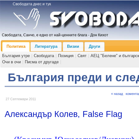
Свободата днес и тук
Свободата, Санчо, е едно от най-ценните блага - Дон Кихот
Политика
Литература
Визии
Други
България утре
|
Свободата
|
Позиция
|
Свят
|
АЕЦ "Белене" и българс
Очи в очи
|
Писма от другаде
|
България преди и сле
« назад
комента
27 Септември 2011
Александър Колев, False Flag