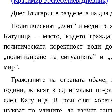
(Красимир Юскеселиев/Дневник)
Днес България е разделена на два 
Политическият „елит” и медиите 
Катуница – място, където гражда
политическата коректност води д
„политизиране на ситуацията” и „
мир”.
Гражданите на страната обаче,
години, живеят в един малко по-ра
след Катуница. В този свят хорат
излязат по улиците, да вземат защ