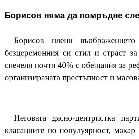
Борисов няма да помръдне сле
Борисов плени въображениет
безцеремонния си стил и страст за
спечели почти 40% с обещания за ре
организираната престъпност и масов
Неговата дясно-центристка пар
класациите по популуярност, макар 