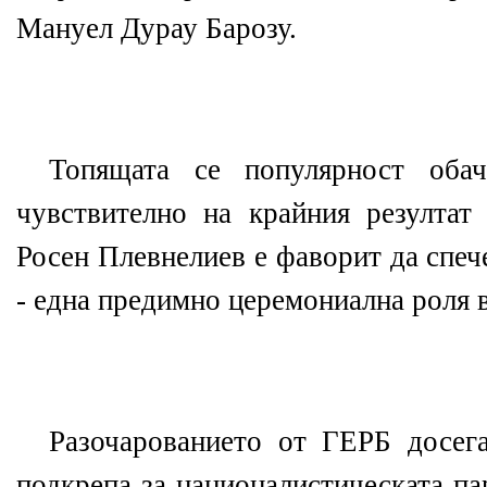
Мануел Дурау Барозу.
Топящата се популярност оба
чувствително на крайния резултат 
Росен Плевнелиев е фаворит да спеч
- една предимно церемониална роля 
Разочарованието от ГЕРБ досег
подкрепа за националистическата па