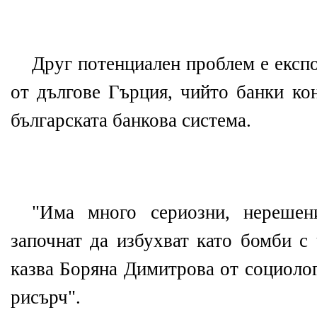
Друг потенциален проблем е експо
от дългове Гърция, чийто банки ко
българската банкова система.
"Има много сериозни, нерешен
започнат да избухват като бомби с
казва Боряна Димитрова от социоло
рисърч".