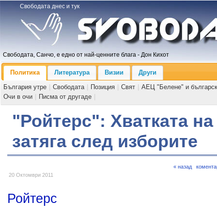
Свободата днес и тук
Свободата, Санчо, е едно от най-ценните блага - Дон Кихот
Политика
Литература
Визии
Други
България утре
|
Свободата
|
Позиция
|
Свят
|
АЕЦ "Белене" и българс
Очи в очи
|
Писма от другаде
|
"Ройтерс": Хватката на
затяга след изборите
« назад
комента
20 Октомври 2011
Ройтерс