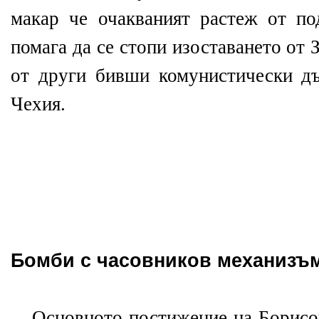
макар че очакваният растеж от п
помага да се стопи изоставането от
от други бивши комунистически д
Чехия.
Бомби с часовников механизъ
Основното постижение на Борисо