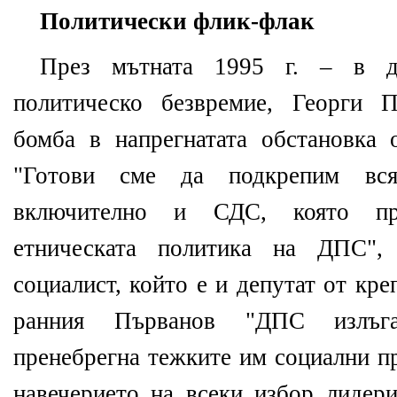
Политически флик-флак
През мътната 1995 г. – в д
политическо безвремие, Георги 
бомба в напрегнатата обстановка 
"Готови сме да подкрепим вся
включително и СДС, която пр
етническата политика на ДПС", 
социалист, който е и депутат от кр
ранния Първанов "ДПС излъга
пренебрегна тежките им социални п
навечерието на всеки избор лидери