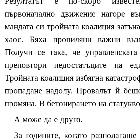
Резултатът е по-скоро извес
първоначално движение нагоре въ
мандата си тройната коалиция затън
хаос. Бяха пропиляни важни въз
Получи се така, че управленскат
преповтори недостатъците на ед
Тройната коалиция избягна катастро
пропадане надолу. Провалът й беше
промяна. В бетонирането на статукво
А може да е друго.
За годините, когато разполагаше 