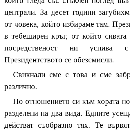
който гледа със стъклен поглед въ
централи. За десет години загубих
от човека, който избираме там. Пре
в тебеширен кръг, от който сивата
посредственост ни успива с
Президентството се обезсмисли.
Свикнали сме с това и сме заб
различно.
По отношението си към хората по
разделени на два вида. Едните усещ
действат съобразно тях. Те вървят