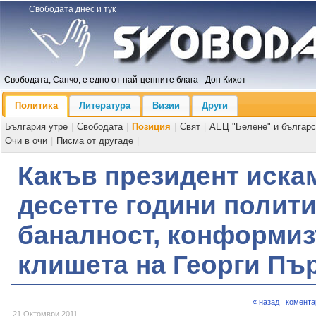
Свободата днес и тук
Свободата, Санчо, е едно от най-ценните блага - Дон Кихот
Политика
Литература
Визии
Други
България утре
|
Свободата
|
Позиция
|
Свят
|
АЕЦ "Белене" и българс
Очи в очи
|
Писма от другаде
|
Какъв президент иска
десетте години полит
баналност, конформиз
клишета на Георги Пъ
« назад
комента
21 Октомври 2011