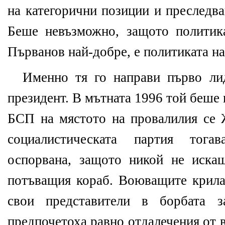
на категорични позиции и преследва
Беше невъзможно, защото политика
Първанов най-добре, е политиката н
Именно тя го направи първо ли
президент. В мътната 1996 той беше 
БСП на мястото на провалилия се 
социалистическата партия тог
оспорвана, защото никой не иска
потъващия кораб. Воюващите крила
свои представители в борбата з
предпочетоха равно отдалечения от 