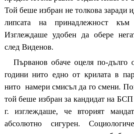
Той беше избран не толкова заради и
липсата на принадлежност към
Изглеждаше удобен да обере нега
след Виденов.
Първанов обаче оцеля по-дълго о
години нито едно от крилата в пар
нито
намери смисъл да го смени. По
той беше избран за кандидат на БСП
г. изглеждаше, че вторият манд
абсолютно сигурен. Социологич