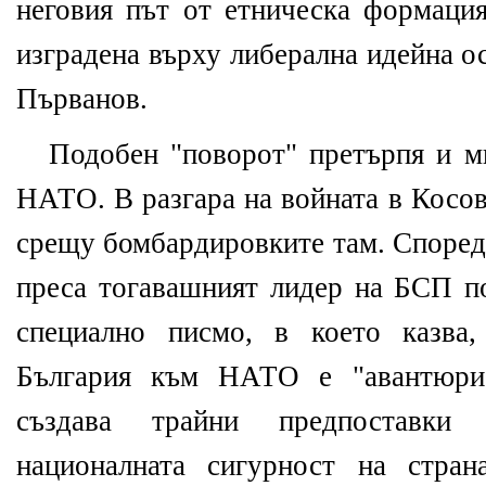
неговия път от етническа формация
изградена върху либерална идейна ос
Първанов.
Подобен "поворот" претърпя и м
НАТО. В разгара на войната в Косов
срещу бомбардировките там. Според
преса тогавашният лидер на БСП 
специално писмо, в което казва
България към НАТО е "авантюрис
създава трайни предпоставки
националната сигурност на стран