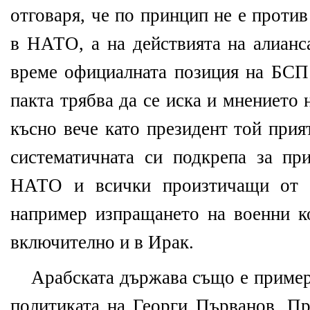
отговаря, че по принцип не е проти
в НАТО, а на действията на алианс
време официалната позиция на БСП 
пакта трябва да се иска и мнението 
късно вече като президент той прия
систематичната си подкрепа за пр
НАТО и всички произтичащи от т
например изпращането на военни ко
включително и в Ирак.
Арабската държава също е пример
политиката на Георги Първанов. Пр