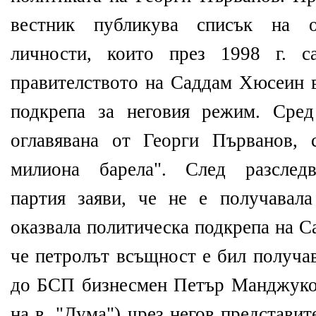
вестник публикува списък на 
личности, които през 1998 г. с
правителството на Саддам Хюсеин в
подкрепа за неговия режим. Сре
оглавявана от Георги Първанов,
милиона барела". След разследв
партия заяви, че не е получавал
оказвала политическа подкрепа на С
че петролът всъщност е бил получа
до БСП бизнесмен Петър Манджуков
на в. "Дума") чрез негов представит