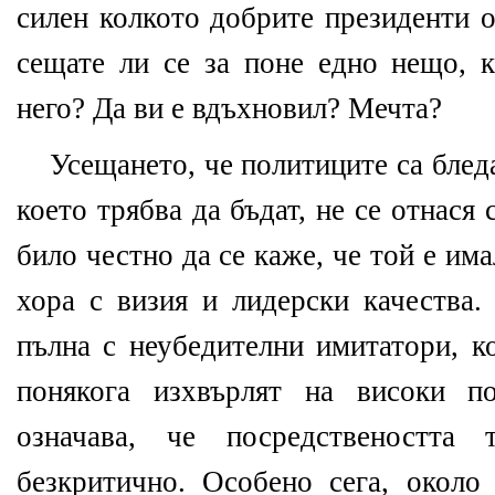
силен колкото добрите президенти о
сещате ли се за поне едно нещо, к
него? Да ви е вдъхновил? Мечта?
Усещането, че политиците са бледа
което трябва да бъдат, не се отнася
било честно да се каже, че той е им
хора с визия и лидерски качества.
пълна с неубедителни имитатори, к
понякога изхвърлят на високи п
означава, че посредствеността
безкритично. Особено сега, около 