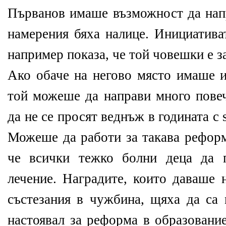
Първанов имаше възможност да нап
намерения бяха налице. Инициатива
например показа, че той човешки е з
Ако обаче на негово място имаше и
той можеше да направи много повеч
да не се просят веднъж в годината с
Можеше да работи за такава реформ
че всички тежко болни деца да 
лечение. Наградите, които даваше 
състезания в чужбина, щяха да са 
настоявал за реформа в образование