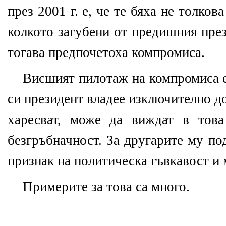
през 2001 г. е, че те бяха не толков
колкото загубени от предишния пре
тогава предпочетоха компромиса.
Висшият пилотаж на компромиса е
си президент владее изключително до
харесват, може да виждат в това
безгръбначност. За другарите му п
признак на политическа гъвкавост и 
Примерите за това са много.