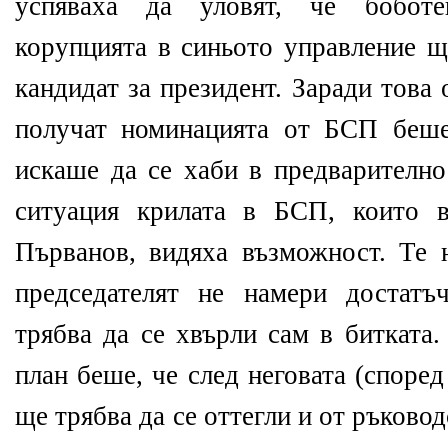
успяваха да уловят, че бобот
корупцията в синьото управление щ
кандидат за президент. Заради това
получат номинацията от БСП беше
искаше да се хаби в предварително
ситуация крилата в БСП, които в
Първанов, видяха възможност. Те н
председателят не намери достатъ
трябва да се хвърли сам в битката
план беше, че след неговата (според
ще трябва да се оттегли и от ръковод