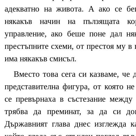
адекватно на живота. А ако се б
някакъв начин на пълзящата к
управление, ако беше поне дал ня
престъпните схеми, от престоя му в
има някакъв смисъл.
Вместо това сега си казваме, че 
представителна фигура, от която н
се превърнаха в състезание между 
трябва да преминат, за да си до
Държавният глава днес изглежда к