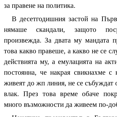
за правене на политика.
В десетгодишния застой на Първ
нямаше скандали, защото пос
произвежда. За двата му мандата п
това какво правеше, а какво не се 
действията му, а емулацията на акт
постоянна, че накрая свикнахме с 
живеят до жп линия, не се събуждат
влак. През това време обаче пок
много възможности да живеем по-до