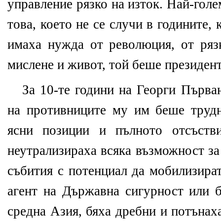
управление рязко на изток. Най-гол
това, което не се случи в годините, 
имаха нужда от революция, от ряз
мислене и живот, той беше президент
За 10-те години на Георги Първа
на противниците му им беше трудн
ясни позиции и пълното отсъств
неутрализираха всяка възможност за
събития с потенциал да мобилизират
агент на Държавна сигурност или б
средна Азия, бяха дребни и потънах