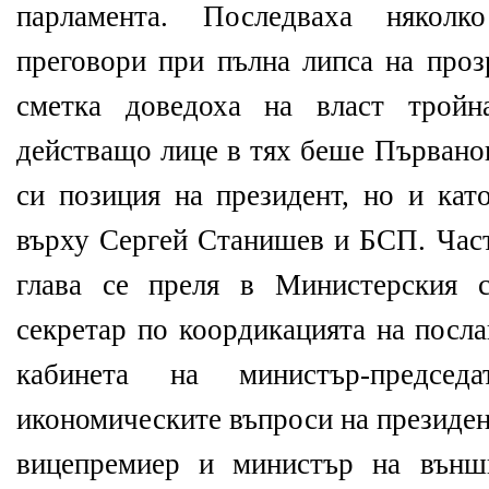
парламента. Последваха някол
преговори при пълна липса на проз
сметка доведоха на власт тройн
действащо лице в тях беше Първано
си позиция на президент, но и кат
върху Сергей Станишев и БСП. Част
глава се преля в Министерския 
секретар по коордикацията на посла
кабинета на министър-председ
икономическите въпроси на президе
вицепремиер и министър на външ