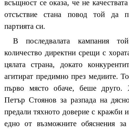
всъщност се оказа, че не качестват
отсъствие стана повод той да п
партията си.
В последвалата кампания то
количество директни срещи с хорат
цялата страна, докато конкурент
агитират предимно през медиите. То
първо място обаче, беше друго. 
Петър Стоянов за разпада на дясно
предали тяхното доверие с кражби и
едно от възможните обяснения за