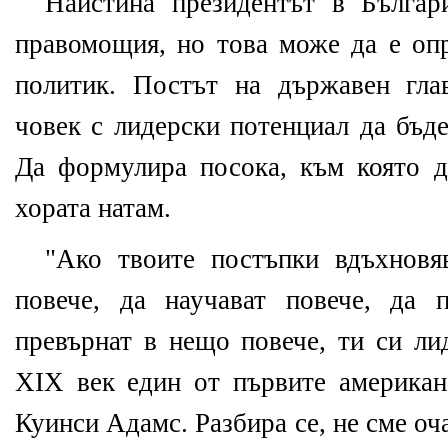
Наистина президентът в Българ
правомощия, но това може да е опр
политик. Постът на държавен гла
човек с лидерски потенциал да бъде
Да формулира посока, към която д
хората натам.
"Ако твоите постъпки вдъхновя
повече, да научават повече, да 
превърнат в нещо повече, ти си лид
XIX век един от първите америка
Куинси Адамс. Разбира се, не сме о