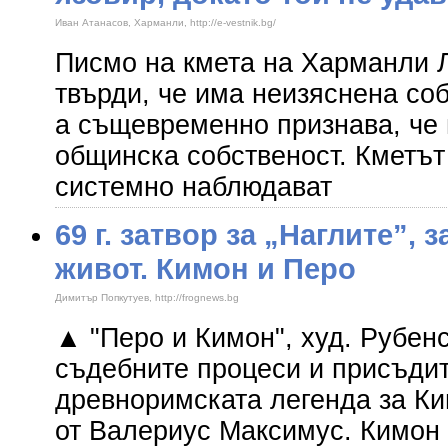
Иван Атанасов, Харманли, http://e-vestnik.bg/
Писмо на кмета на Харманли Л
твърди, че има неизяснена соб
а същевременно признава, че 
общинска собственост. Кметът
системно наблюдават
69 г. затвор за „Наглите”, 
живот. Кимон и Перо
Димитър Попкутуев, http://frognews.bg
▲ "Перо и Кимон", худ. Рубен
съдебните процеси и присъди
древноримската легенда за Ки
от Валериус Максимус. Кимон