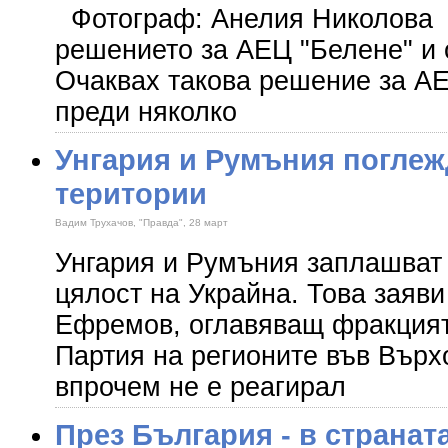
Фотограф: Анелия Николова
решението за АЕЦ "Белене" и 
Очаквах такова решение за А
преди няколко
Унгария и Румъния поглеж
територии
Вадим Трухачов, "Правда", 28 март
Унгария и Румъния заплашват
цялост на Украйна. Това заяв
Ефремов, оглавяващ фракцият
Партия на регионите във Върх
впрочем не е реагирал
През България - в страната