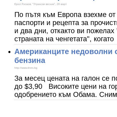
Ерол Ризаов, "Утрински весник", 28 март
По пътя към Европа взехме от
паспорти и рецепта за прочи
и два дни, откакто ви пожелах
страната на ченгетата", когато
Американците недоволни о
бензина
http://www.dnes.bg
За месец цената на галон се 
до $3,90 Високите цени на го
одобрението към Обама. Сним