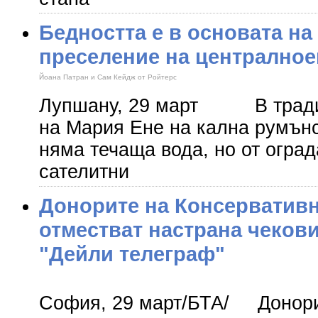
Бедността е в основата на
преселение на централно
Йоана Патран и Сам Кейдж от Ройтерс
Лупшану, 29 март В тради
на Мария Ене на кална румънс
няма течаща вода, но от оград
сателитни
Донорите на Консервативн
отместват настрана чекови
"Дейли телеграф"
София, 29 март/БТА/ Донори