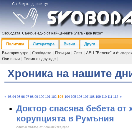
Свободата днес и тук
Свободата, Санчо, е едно от най-ценните блага - Дон Кихот
Политика
Литература
Визии
Други
България утре
|
Свободата
|
Позиция
|
Свят
|
АЕЦ "Белене" и българс
Очи в очи
|
Писма от другаде
|
Хроника на нашите дн
103
«
93
94
95
96
97
98
99
100
101
102
104
105
106
107
108
109
110
111
112
»
Доктор спасява бебета от 
корупцията в Румъния
Алисън Матлър от Асошиейтед прес