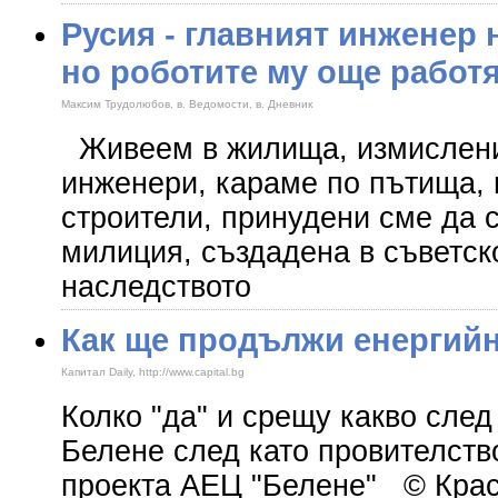
Русия - главният инженер 
но роботите му още работ
Максим Трудолюбов, в. Ведомости, в. Дневник
Живеем в жилища, измислени
инженери, караме по пътища, 
строители, принудени сме да 
милиция, създадена в съветск
наследството
Как ще продължи енергийна
Капитал Daily, http://www.capital.bg
Колко "да" и срещу какво 
Белене след като провителство
проекта АЕЦ "Белене" © Кра