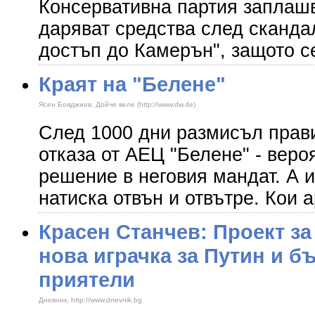
Консервативна партия заплашв
даряват средства след сканда
достъп до Камерън", защото с
Краят на "Белене"
Ясен Бояджиев, Дойче веле (http://www.dw.de)
След 1000 дни размисъл прав
отказа от АЕЦ "Белене" - веро
решение в неговия мандат. А и
натиска отвън и отвътре. Кои 
Красен Станчев: Проект за
нова играчка за Путин и б
приятели
Дневник, http://www.dnevnik.bg