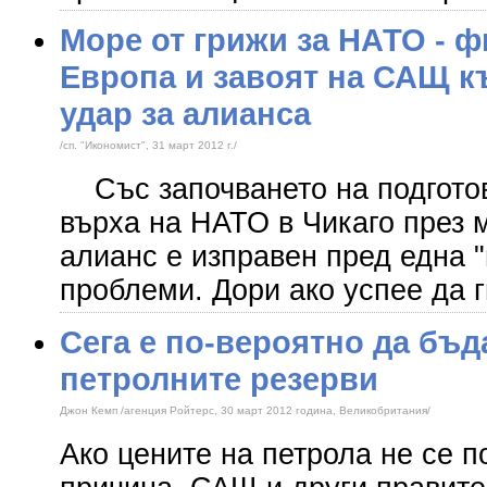
Море от грижи за НАТО - ф
Европа и завоят на САЩ к
удар за алианса
/сп. "Икономист", 31 март 2012 г./
Със започването на подготов
върха на НАТО в Чикаго през 
алианс е изправен пред една 
проблеми. Дори ако успее да г
Сега е по-вероятно да бъд
петролните резерви
Джон Кемп /агенция Ройтерс, 30 март 2012 година, Великобритания/
Ако цените на петрола не се п