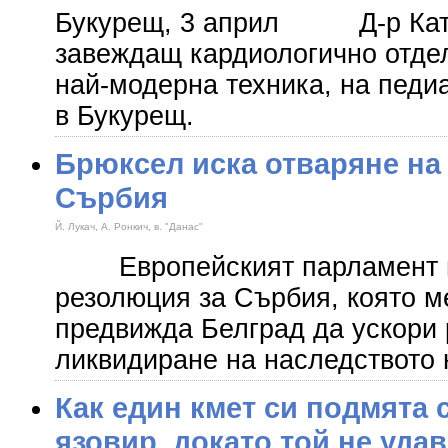
Букурещ, 3 април Д-р Ката
завеждащ кардиологично отде
най-модерна техника, на педи
в Букурещ.
Брюксел иска отваряне на
Сърбия
Й. Лукач, А. Ронкич, в. "Данас"
Европейският парламент пр
резолюция за Сърбия, която м
предвижда Белград да ускори 
ликвидиране на наследството
Как един кмет си подмята 
язовир, докато той не уда