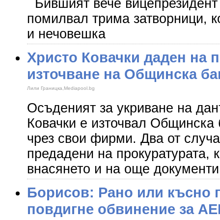
Бившият вече вицепрезидент 
помилвал трима затворници, к
и нечовешка
Христо Ковачки даден на п
източване на Общинска ба
Лили Границка,Mediapool.bg
Осъденият за укриване на да
Ковачки е източвал Общинска 
чрез свои фирми. Два от случа
предадени на прокуратурата, 
внасянето и на още документи
Борисов: Рано или късно 
повдигне обвинение за АЕ