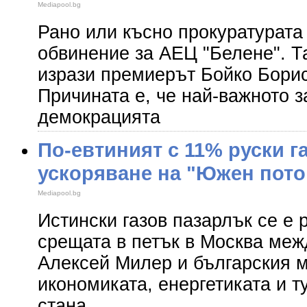
Mediapool.bg
Рано или късно прокуратурата
обвинение за АЕЦ "Белене". Т
изрази премиерът Бойко Бори
Причината е, че най-важното з
демокрацията
По-евтиният с 11% руски г
ускоряване на "Южен пото
Mediapool.bg
Истински газов пазарлък се е 
срещата в петък в Москва меж
Алексей Милер и българския 
икономиката, енергетиката и 
стана