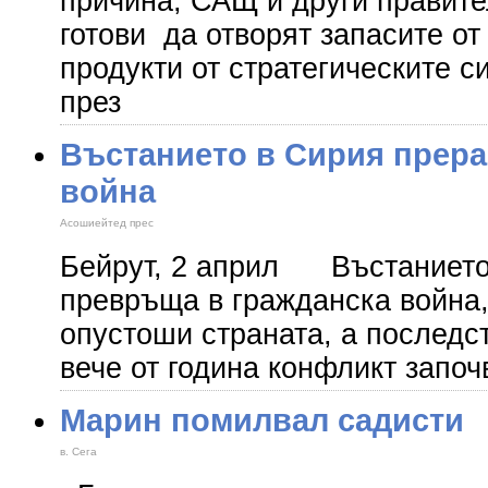
причина, САЩ и други правите
готови да отворят запасите от
продукти от стратегическите с
през
Въстанието в Сирия прера
война
Асошиейтед прес
Бейрут, 2 април Въстанието 
превръща в гражданска война,
опустоши страната, а последс
вече от година конфликт започ
Марин помилвал садисти
в. Сега