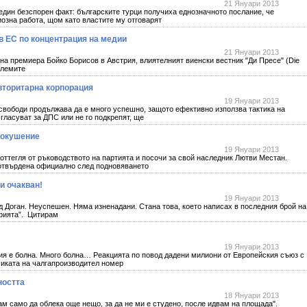
21 Януари 2013
дин безспорен факт: българските турци получиха еднозначното послание, че
озна работа, щом като властите му отговарят
 в ЕС по концентрация на медии
21 Януари 2013
 премиера Бойко Борисов в Австрия, влиятелният виенски вестник "Ди Пресе" (Die
блемите
вторитарна корпорация
19 Януари 2013
 свободи продължава да е много успешно, защото ефективно използва тактика на
 гласуват за ДПС или не го подкрепят, ще
покушение
19 Януари 2013
оттегля от ръководството на партията и посочи за свой наследник Лютви Местан.
потвърдена официално след подновяването
и очакван!
19 Януари 2013
д Доган. Неуспешен. Няма изненадани. Стана това, което написах в последния брой на
афията”. Цитирам
19 Януари 2013
ия е болна. Много болна… Реакцията по повод дадени милиони от Европейския съюз с
иката на чалгапроизводител номер
ността
18 Януари 2013
вам само да облека още нещо, за да не ми е студено, после идвам на площада".