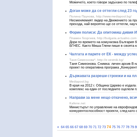
Момичето, което говори задъхано по теле
Доган може да се оттегли след 23 г
Полина Паунова, http://www.mediapool.bg/
Несменяемият лидер на Движението за пра
прехода, най-вероятно ще се оттегли, нау
Форин полиси: Да опитомиш дивия И
Пламен Георгиев, http://bulgaria.actualno.com
Дори по времето на комунизма България бе
БГНЕС. Както Миша Глени пише в своята 
Чалгата и парите от ЕК - между усп
Таня Симеонова*, http://e-vestnik.bg/
Таня Симеонова. Снимка: личен архив В н
проект по оперативна програма „Конкурен
Държавата разреши строежи и на пл
Mediapool.bg
В края на 2012 г. Община Царево е издала
комплекс на един от последните оцелели пл
Направи за мене нещо откачено, вси
Kafene.net
Министърът по управление на еврофондов
конкурентоспособност проекти, след като с
74
«
64
65
66
67
68
69
70
71
72
73
75
76
77
78
79
8