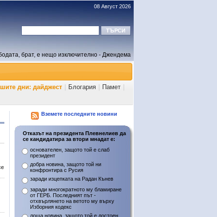
08 Август 2026
бодата, брат, е нещо изключително - Джендема
ашите дни: дайджест
|
Блогария
|
Памет
|
Вземете последните новини
Отказът на президента Плевнелиев да
се кандидатира за втори мнадат е:
основателен, защото той е слаб
президент
добра новина, защото той ни
се
конфронтира с Русия
заради изцепката на Радан Кънев
заради многократното му бламиране
от ГЕРБ. Последният път -
отхвърлянето на ветото му върху
Изборния кодекс
лоша новина, защото той е достоен