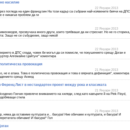
зно насилие
22 Януари 2013
рез погледа на един французин На този кадър са събрани най-изявените биячи на ДПС
е е никакъв проблем да ги
22 Януари 2013
имехмедов, прозвучаха много други, които трябваше да ни стреснат. Но не го сториха,
та: Защо не се събудихме, защо никой
22 Януари 2013
верието в ДПС спада, човек би могъл да си помисли, че покушението срещу Доган е
фуртер Алгемайне Цайтунг" коментира
 политическа провокация
21 Януари 2013
во, не е атака. Това е политическа провокация и това е вярната дефиниция", коментира
падението срещу Ахмед
 и Ференц Лист в нестандартен проект между рока и класиката
21 Януари 2013
дениз Гокчин привлече вниманието на хиляди, след като кавърите й на Pink Floyd,
подобяващи стила
21 Януари 2013
, няма да оставиме културата и... бахура! Ние обичаме и културата, и бахура! И
перетатата обичаме! И бахура!“ Гол
Доган