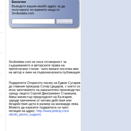
Бюлетин
Въведете вашия имейл адрес за да
получавате по-важните неща от
Svobodata.com.
Svobodata.com не носи отговорност за
съдържанието и авторските права на
препечатани статии - като винаги посочва име
на автор и линк на първоначалната публикация.
Подкрепете Откритото писмо на Едвин Сугарев
до главния прокурор Сотир Цацаров, с което се
иска започването на наказателно производство
срещу лицето Сергей Дмитриевич Станишев,
бивш министър-председател на България,
заради причинени от негови действия или
бездействия щети в размер на милиарди лева.
Можете да изразите подкрепата си чрез
петиция на адрес:
http://www.peticiq.com/
otkrito_pismo_sugarev