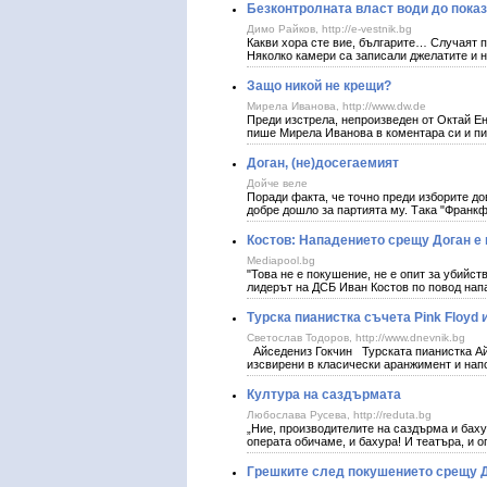
Безконтролната власт води до пока
Димо Райков, http://e-vestnik.bg
Какви хора сте вие, българите… Случаят п
Няколко камери са записали джелатите и н
Защо никой не крещи?
Мирела Иванова, http://www.dw.de
Преди изстрела, непроизведен от Октай Ен
пише Мирела Иванова в коментара си и пи
Доган, (не)досегаемият
Дойче веле
Поради факта, че точно преди изборите до
добре дошло за партията му. Така "Франк
Костов: Нападението срещу Доган е
Mediapool.bg
"Това не е покушение, не е опит за убийст
лидерът на ДСБ Иван Костов по повод на
Турска пианистка съчета Pink Floyd
Светослав Тодоров, http://www.dnevnik.bg
Айседениз Гокчин Турската пианистка Айсе
изсвирени в класически аранжимент и на
Култура на саздърмата
Любослава Русева, http://reduta.bg
„Ние, производителите на саздърма и бахур
операта обичаме, и бахура! И театъра, и о
Грешките след покушението срещу 