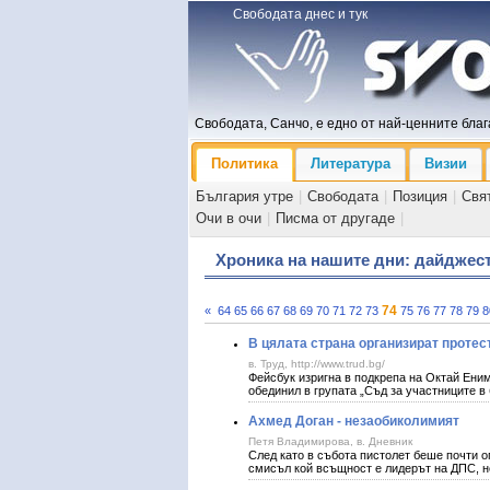
Свободата днес и тук
Свободата, Санчо, е едно от най-ценните блага
Политика
Литература
Визии
България утре
|
Свободата
|
Позиция
|
Свя
Очи в очи
|
Писма от другаде
|
Хроника на нашите дни: дайджес
74
«
64
65
66
67
68
69
70
71
72
73
75
76
77
78
79
8
В цялата страна организират протест
в. Труд, http://www.trud.bg/
Фейсбук изригна в подкрепа на Октай Ени
обединил в групата „Съд за участниците 
Ахмед Доган - незаобиколимият
Петя Владимирова, в. Дневник
След като в събота пистолет беше почти о
смисъл кой всъщност е лидерът на ДПС, не