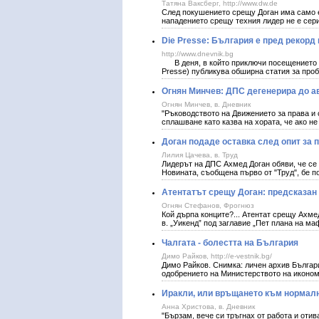
Татяна Ваксберг, http://www.dw.de
След покушението срещу Доган има само е
нападението срещу техния лидер не е сери
Die Presse: България е пред рекорд
http://www.dnevnik.bg
В деня, в който приключи посещението на
Presse) публикува обширна статия за про
Огнян Минчев: ДПС дегенерира до а
Огнян Минчев, в. Дневник
"Ръководството на Движението за права и
сплашване като казва на хората, че ако не
Доган подаде оставка след опит за 
Лилия Цачева, в. Труд
Лидерът на ДПС Ахмед Доган обяви, че се 
Новината, съобщена първо от "Труд", бе 
Атентатът срещу Доган: предсказан 
Огнян Стефанов, Фрогнюз
Кой дърпа конците?... Атентат срещу Ахме
в. „Уикенд” под заглавие „Пет плана на м
Чалгата - болестта на България
Димо Райков, http://e-vestnik.bg/
Димо Райков. Снимка: личен архив Българ
одобрението на Министерството на иконом
Иракли, или връщането към нормал
Анна Христова, в. Дневник
"Бързам, вече си тръгнах от работа и оти