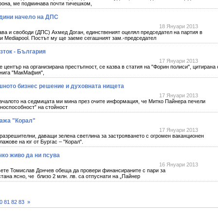
фона, ме подминава почти тичешком,
одини начело на ДПС
18 Януари 2013
ва и свободи (ДПС) Ахмед Доган, единственият оцелял председател на партия в
чи Mediapool. Постът му ще заеме сегашният зам.-председател
зток - България
17 Януари 2013
 център на организирана престъпност, се казва в статия на "Форин полиси", цитирана 
книга "МакМафия",
ешното бизнес решение и духовната нищета
17 Януари 2013
ачалото на седмицата ми мина през очите информация, че Митко Пайнера печели
тноспособност” на стойност
ажа "Корал"
17 Януари 2013
 разрешителни, даващи зелена светлина за застрояването с огромен ваканционен
ажове на юг от Бургас – "Корал".
чко живо да ни псува
16 Януари 2013
ете Томислав Дончев обеща да провери финансираните с пари за
тана ясно, че близо 2 млн. лв. са отпуснати на „Пайнер
0
81
82
83
»