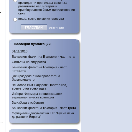
президент и притежава визия за
развитието на България и
приобщаването й към цивилизования
.
свят
нещо, което не ме интересува
резултати
Последни публикации
01/11/2016
Банковият фалит на България - част пета
Сблъсък на лидерства
Банковият фалит на България - част
четвърта
„Ден разделен“ или провалът на
балансирането
Ченалова към Цацаров: Царят е гол,
времето на всеки идва
Избори: Формира се широка анти
евроатлантическа коалиция
За избора в изборите
Банковият фалит на България - част трета
Официален документ на ЕП: "Русия иска
да разцепи Европа"