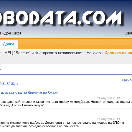
 - Дон Кихот
Сво
Други
т
|
АЕЦ "Белене" и българската независимост
|
На късо
|
Хроника на н
т
Архив
0
81
82
83
»
и, искат съд за биячите на Октай
23 Януари 2013
мехмедов, който насочи газов пистолет срещу Ахмед Доган. Неговите поддръжници са 
в боя над Октай Енимехмедов"
22 Януари 2013
прян в слепоочието на Ахмед Доган, опитът за портретуване на лидера на ДПС*, в
 може да започне без една особеност на личността,