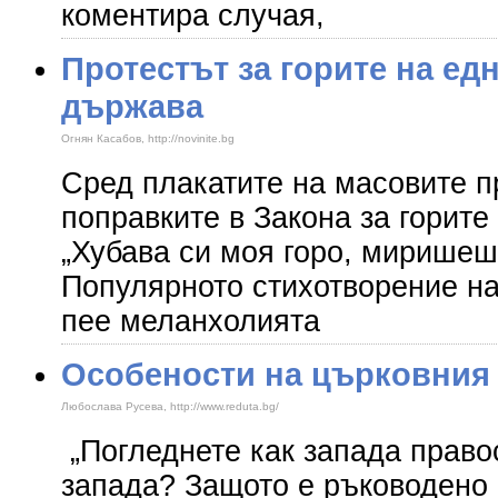
коментира случая,
Протестът за горите на ед
държава
Огнян Касабов, http://novinite.bg
Сред плакатите на масовите п
поправките в Закона за горите
„Хубава си моя горо, миришеш
Популярното стихотворение н
пее меланхолията
Особености на църковния
Любослава Русева, http://www.reduta.bg/
„Погледнете как запада право
запада? Защото е ръководено 