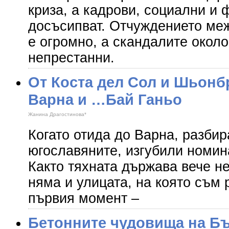
криза, а кадрови, социални и
досъсипват. Отчуждението ме
е огромно, а скандалите около
непрестанни.
От Коста дел Сол и Шьонб
Варна и …Бай Ганьо
Жанина Драгостинова*
Когато отида до Варна, разби
югославяните, изгубили номин
Както тяхната държава вече не
няма и улицата, на която съм 
първия момент –
Бетонните чудовища на Б