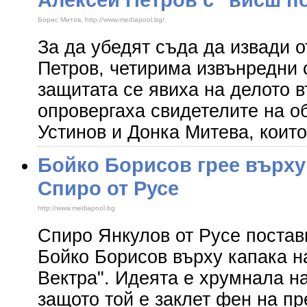
Борис Митов, http://www.mediapool.bg/
За да убедят съда да извади о
Петров, четирима извънредни 
защитата се явиха на делото в
опровергаха свидетелите на 
Устинов и Донка Митева, които
Бойко Борисов греe върху 
Спиро от Русе
http://www.mediapool.bg
Спиро Янкулов от Русе постав
Бойко Борисов върху капака н
Вектра". Идеята е хрумнала н
защото той е заклет фен на п