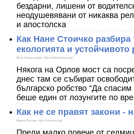
бездарни, лишени от водителск
неодушевявани от никаква рел
и апостолска
Как Нане Стоичко разбира 
екологията и устойчивото 
Ясен Бориславов, http://www.reduta.bg/
Някога на Орлов мост са поср
днес там се събират освободи
българско робство “Да спасим 
беше един от лозунгите по вр
Как не се правят закони -
Мария Гинева, http://novinite.bg/
Преди малко повече от седми