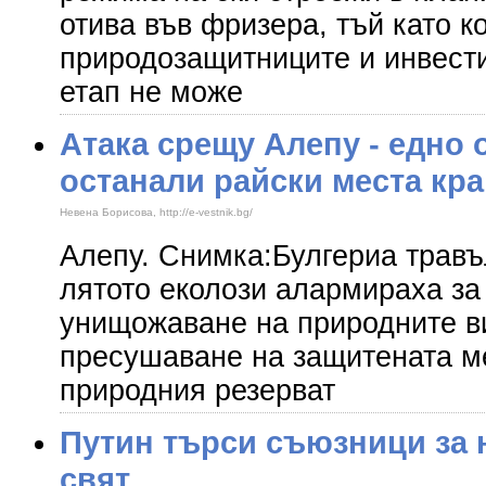
отива във фризера, тъй като 
природозащитниците и инвести
етап не може
Атака срещу Алепу - едно 
останали райски места кр
Невена Борисова, http://e-vestnik.bg/
Алепу. Снимка:Булгериа травъ
лятото еколози алармираха за
унищожаване на природните в
пресушаване на защитената ме
природния резерват
Путин търси съюзници за
свят