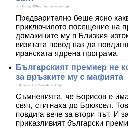
Ира Коган, МИГнюз, http://e-vestnik.bg/
Предварително беше ясно какв
приключилото посещение на п
домакините му в Близкия изто
визитата повод пак да повдигн
иранската ядрена програма,
Българският премиер не 
за връзките му с мафията
в. Дневник, http://www.dnevnik.bg/
Съмненията, че Борисов е има
свят, стигнаха до Брюксел. То
повдига вече за втори път. И з
приказливият български преми