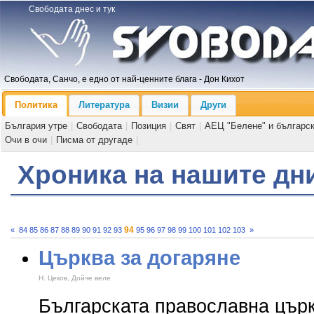
Свободата днес и тук
Свободата, Санчо, е едно от най-ценните блага - Дон Кихот
Политика
Литература
Визии
Други
България утре
|
Свободата
|
Позиция
|
Свят
|
АЕЦ "Белене" и българс
Очи в очи
|
Писма от другаде
|
Хроника на нашите дн
94
«
84
85
86
87
88
89
90
91
92
93
95
96
97
98
99
100
101
102
103
»
Църква за догаряне
Н. Цеков, Дойче веле
Българската православна цър