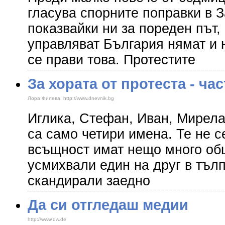
гласува спорните поправки в З
показвайки ни за пореден път,
управляват България нямат и 
се прави това. Протестите
За хората от протеста - час
Лора Филева, http://www.dnevnik.bg
Иглика, Стефан, Иван, Мирела
са само четири имена. Те не с
всъщност имат нещо много об
усмихвали един на друг в тълп
скандирали заедно
Да си отгледаш медии
http://www.dw.de