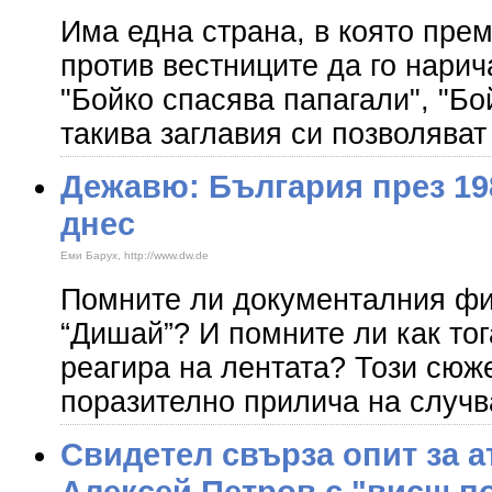
Има една страна, в която пре
против вестниците да го нарич
"Бойко спасява папагали", "Бо
такива заглавия си позволява
Дежавю: България през 19
днес
Еми Барух, http://www.dw.de
Помните ли документалния ф
“Дишай”? И помните ли как то
реагира на лентата? Този сюже
поразително прилича на случв
Свидетел свърза опит за а
Алексей Петров с "висш п