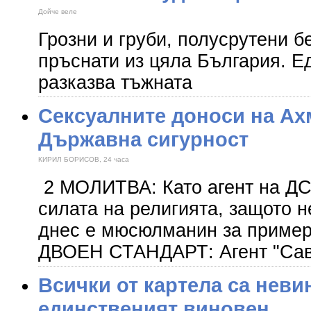
Дойче веле
Грозни и груби, полусрутени 
пръснати из цяла България. Е
разказва тъжната
Сексуалните доноси на Ах
Държавна сигурност
КИРИЛ БОРИСОВ, 24 часа
2 МОЛИТВА: Като агент на ДС
силата на религията, защото н
днес е мюсюлманин за пример
ДВОЕН СТАНДАРТ: Агент "Сав
Всички от картела са неви
единственият виновен