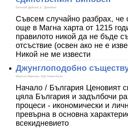
Евгений Дайнов, в. "Дневник"
Съвсем случайно разбрах, че 
още в Магна харта от 1215 год
правилото никой да не бъде с
отсъствие (освен ако не е изве
Никой не ме извести
Джунглоподобно съществ
Мирела Иванова, http://www.dw.de
Начало / България Ценовият с
цяла България и задълбочи р
процеси - икономически и личн
превърна в основна характери
всекидневието