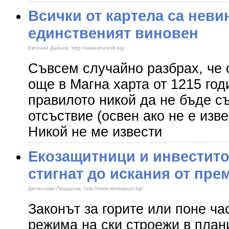
Всички от картела са неви
единственият виновен
Евгений Дайнов, http://www.dnevnik.bg/
Съвсем случайно разбрах, че 
още в Магна харта от 1215 год
правилото никой да не бъде с
отсъствие (освен ако не е изве
Никой не ме извести
Екозащитници и инвестито
стигнат до искания от пре
Десислава Лещарска, http://www.mediapool.bg/
Законът за горите или поне ча
режима на ски строежи в план