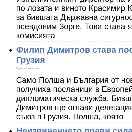
по лозата и виното Красимир К
за бившата Държавна сигурнос
псевдоним Зорге. Това стана я
комисията
Филип Димитров става пос
Грузия
Ирина Новакова
Само Полша и България от но
получиха посланици в Европе
дипломатическа служба. Бив
Димитров ще оглави делегаци
съюз в Грузия. Полша, която
Неизвинението прави сила