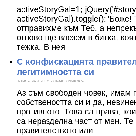
activeStoryGal=1; jQuery('#story
activeStoryGal).toggle();"Боже
отправихме към Теб, а непрек
отново ще влезем в битка, ко
тежка. В нея
С конфискацията правител
легитимността си
Петър Ганев, Институт за пазарна икономика
Аз съм свободен човек, имам 
собствеността си и да, невине
противното. Това са права, ко
са неразделна част от мен. Те 
правителството или