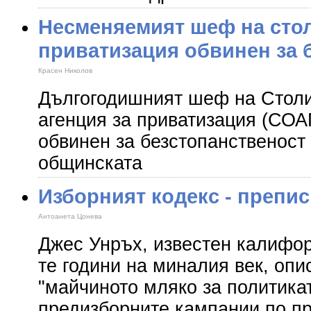
Несменяемият шеф на сто
приватизация обвинен за 
Красен Николов
Дългогодишният шеф на Стол
агенция за приватизация (СОА
обвинен за безстопанственост
общинската
Изборният кодекс - препис
Антоанета Цонева
Джес Унръх, известен калифор
те години на миналия век, опи
"майчиното мляко за политика
предизборните кампании по п