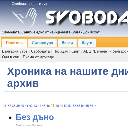
Свободата днес и тук
Свободата, Санчо, е едно от най-ценните блага - Дон Кихот
Политика
Литература
Визии
Други
България утре
|
Свободата
|
Позиция
|
Свят
|
АЕЦ "Белене" и българс
Очи в очи
|
Писма от другаде
|
Хроника на нашите дни
архив
47
«
37
38
39
40
41
42
43
44
45
46
48
49
50
51
52
53
54
55
56
»
Без дъно
Любослава Русева