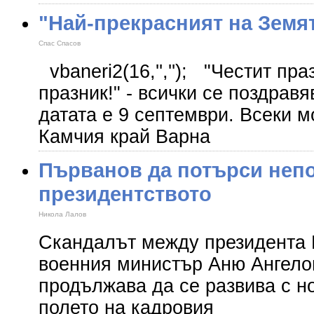
"Най-прекрасният на Земят
Спас Спасов
vbaneri2(16,'',''); "Честит пра
празник!" - всички се поздравяв
датата е 9 септември. Всеки м
Камчия край Варна
Първанов да потърси непо
президентството
Никола Лалов
Скандалът между президента 
военния министър Аню Ангелов
продължава да се развива с н
полето на кадровия