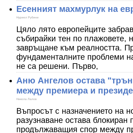
Есенният махмурлук на ев
Нуриел Рубини
Цяло лято европейците забрав
събирайки тен по плажовете, 
завръщане към реалността. Пр
фундаменталните проблеми на
не са решени. Първо,
Аню Ангелов остава "трън
между премиера и президе
Никола Лалов
Въпросът с назначението на н
разузнаване остава блокиран 
продължаващия спор между пр