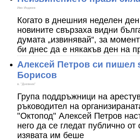
Иво Инджев
Когато в днешния неделен ден
новините свързаха видни бълг
думата „извинявай“, за момент
би днес да е някакъв ден на п
Алексей Петров си пишел 
Борисов
в. "Дневник"
Група поддръжници на арестув
ръководител на организиранат
"Октопод" Алексей Петров нас
него да се гледат публично от
изявата им беше