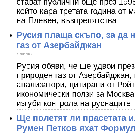
стават публични още през 1998 
който кара третата година от м
на Плевен, възпрепятства
Русия плаща скъпо, за да 
газ от Азербайджан
в. Дневник
Русия обяви, че ще удвои през
природен газ от Азербайджан, 
анализатори, цитирани от Рой
икономически ползи за Москва,
изгуби контрола на руснаците
Ще полетят ли прасетата и
Румен Петков яхат Формул