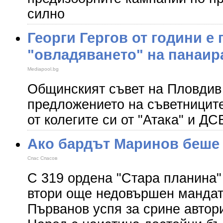
силно
Георги Гергов от години е
"овладяването" на панаир
Mediapool.bg
Общинският съвет на Пловдив 
предложението на съветниците
от колегите си от "Атака" и ДС
Ако бардът Маринов беше
Спас Спасов
С 319 ордена "Стара планина"
втори още недовършен мандат
Първанов успя за срине автори