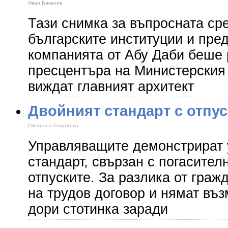
Иван Бакалов
Тази снимка за въпросната с
българските институции и пре
компанията от Абу Даби беше 
пресцентъра на Министерския 
виждат главният архитект
Двойният стандарт с отпус
Светлана Георгиева
Управляващите демонстрират 
стандарт, свързан с погасител
отпуските. За разлика от граж
на трудов договор и нямат въ
дори стотинка заради