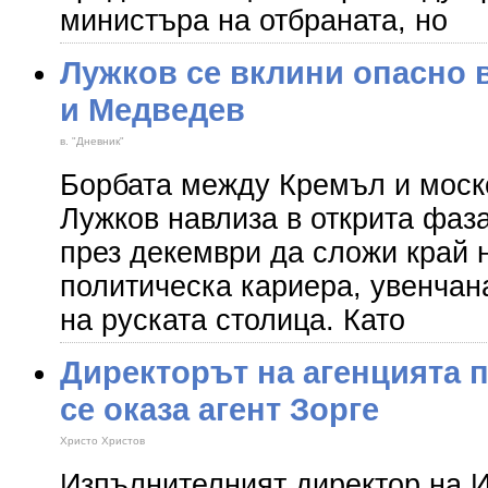
министъра на отбраната, но
Лужков се вклини опасно 
и Медведев
в. "Дневник"
Борбата между Кремъл и моск
Лужков навлиза в открита фаз
през декември да сложи край 
политическа кариера, увенчана
на руската столица. Като
Директорът на агенцията п
се оказа агент Зорге
Христо Христов
Изпълнителният директор на 