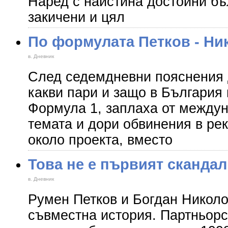
Наред с наистина достойни бъ
закичени и цял
По формулата Петков - Ни
в. Дневник
След седемдневни пояснения д
какви пари и защо в България
Формула 1, заплаха от между
темата и дори обвинения в ре
около проекта, вместо
Това не е първият скандал
в. Дневник
Румен Петков и Богдан Николо
съвместна история. Партньор