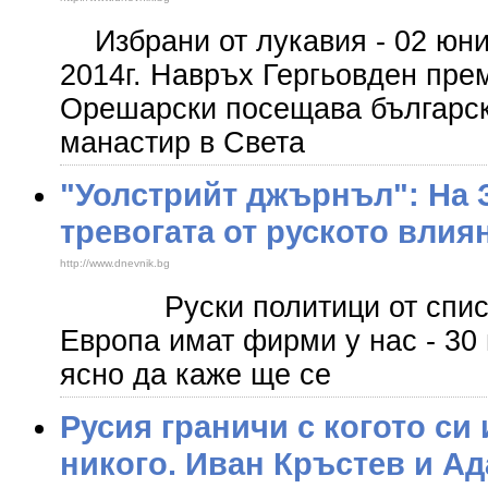
Избрани от лукавия - 02 юни
2014г. Навръх Гергьовден пр
Орешарски посещава българс
манастир в Света
"Уолстрийт джърнъл": На 
тревогата от руското влия
http://www.dnevnik.bg
Руски политици от списък
Европа имат фирми у нас - 30
ясно да каже ще се
Русия граничи с когото си 
никого. Иван Кръстев и А