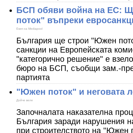
БСП обяви война на ЕС: 
поток" въпреки евросанкц
Екип на Mediapool
България ще строи "Южен пото
санкции на Европейската коми
"категорично решение" е взел
бюро на БСП, съобщи зам.-пр
партията
"Южен поток" и неговата л
Дойче веле
Започналата наказателна про
България заради нарушения н
при строителството на "Южен 