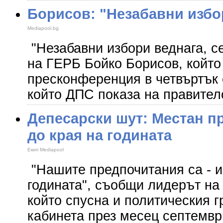
Борисов: "Незабавни избо
Mediapool.bg
"Незабавни избори веднага, се
на ГЕРБ Бойко Борисов, който
пресконференция в четвъртък 
който ДПС показа на правител
Депесарски шут: Местан п
до края на годината
Екип Mediapool
"Нашите предпочитания са - и
годината", съобщи лидерът н
който спусна и политическия г
кабинета през месец септемвр