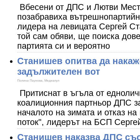
Вбесени от ДПС и Лютви Мест
позабравиха вътрешнопартийн
лидера на левицата Сергей Ст
той сам обяви, ще поиска дов
партията си и вероятно
Станишев опитва да накаж
задължителен вот
Полина Паунова, Медиапул
Притиснат в ъгъла от едноли
коалиционния партньор ДПС за
началото на зимата и отказ на
поток", лидерът на БСП Серге
Станишев наказва ДПС съ