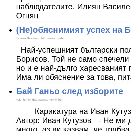
наблюдателите. Илиян Василе
Огнян
(Не)обяснимият успех на 
Татяна Ваксберг, http://www.dw.de
Най-успешният български пол
Борисов. Той не само спечели
но и е най-дълго харесваният 
Има ли обяснение за това, пит
Бай Ганьо след изборите
А.К. Junior, http://www.dnevnik.bg
Карикатура на Иван Кутузо
Автор: Иван Кутузов - Не ми 
много, аз ви казвам, че трябв