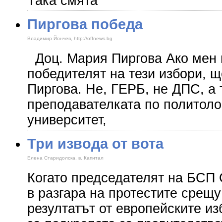
Така смята
Пиргова победа
Владимир Йончев, http://offnews.bg
Доц. Мария Пиргова Ако мен 
победителят на тези избори, щ
Пиргова. Не, ГЕРБ, не ДПС, а 
преподавателката по политол
университет,
Три извода от вота
Елена Старидолска, в. Капитал
Когато председателят на БСП
в разгара на протестите срещу
резултатът от европейските и