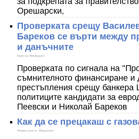
за подкрепата за правителств
Орешарски,
Проверката срещу Василев
Бареков се върти между п
и данъчните
Екип на Mediapool
Проверката по сигнала на "Пр
съмнителното финансиране и
престъпления срещу банкера 
политиците кандидати за евро
Пеевски и Николай Бареков
Как да се прецакаш с газо
Новая газета, Медиапул