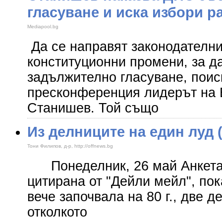
гласуване и иска избори р
Mediapool.bg
Да се направят законодателни 
конституционни промени, за д
задължително гласуване, поис
пресконференция лидерът на
Станишев. Той също
Из делниците на един луд (
Тони Филипов, д-р, http://offnews.bg
Понеделник, 26 май Анкета 
цитирана от "Дейли мейл", пок
вече започвала на 80 г., две д
отколкото