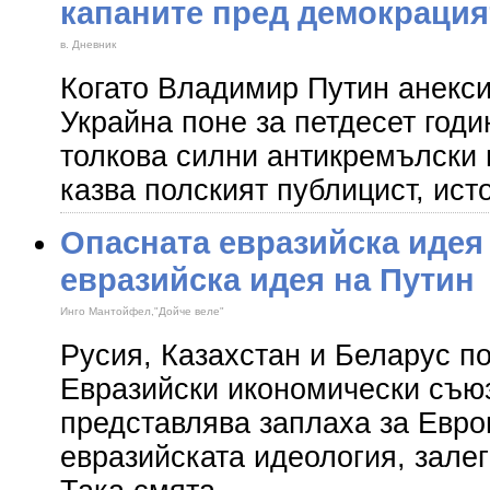
капаните пред демокрация
в. Дневник
Когато Владимир Путин анекси
Украйна поне за петдесет годи
толкова силни антикремълски 
казва полският публицист, ист
Опасната евразийска идея
евразийска идея на Путин
Инго Мантойфел,"Дойче веле"
Русия, Казахстан и Беларус п
Евразийски икономически съюз
представлява заплаха за Европ
евразийската идеология, залег