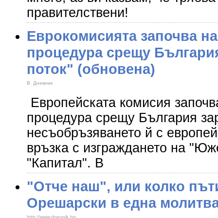
правителствени!
Еврокомисията започва на
процедура срещу Българи
поток" (обновена)
В. Дневник
Европейската комисия започв
процедура срещу България за
несъобръзяването й с европей
връзка с изграждането на "Юж
"Капитал". В
"Отче наш", или колко път
Орешарски в една молитв
http://www.dnevnik.bg