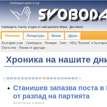
Свободата днес и тук
Свободата, Санчо, е едно от най-ценните блага - Дон Кихот
Политика
Литература
Визии
Други
България утре
|
Свободата
|
Позиция
|
Свят
|
АЕЦ "Белене" и българс
Очи в очи
|
Писма от другаде
|
Хроника на нашите дн
38
«
28
29
30
31
32
33
34
35
36
37
39
40
41
42
43
44
45
46
47
»
Станишев запазва поста в 
от разпад на партията
Биляна Рилска, в. Дневник