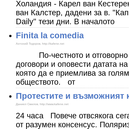
Холандия - Карел ван Кестерен
ван Калстер, дадени за в. "Ка
Daily" тези дни. В началото
Finita la comedia
Антоний Тодоров, http://kafene.net
По-честното и отговорно п
договори и оповести датата н
която да е приемлива за голям
обществото. от
Протестите и възможният 
Даниел Смилов, http://www.kafene.net
24 часа Повече отвсякога сег
от разумен консенсус. Поляри