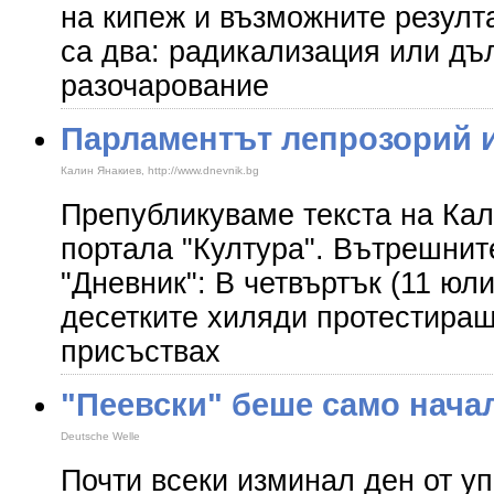
на кипеж и възможните резулт
са два: радикализация или дъ
разочарование
Парламентът лепрозорий 
Калин Янакиев, http://www.dnevnik.bg
Препубликуваме текста на Кал
портала "Култура". Вътрешнит
"Дневник": В четвъртък (11 юли
десетките хиляди протестира
присъствах
"Пеевски" беше само нача
Deutsche Welle
Почти всеки изминал ден от у