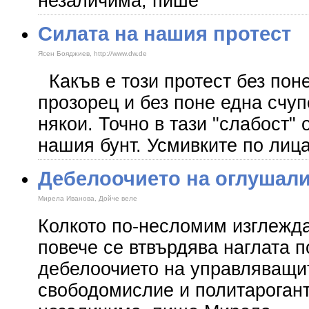
незаличима, пише
Силата на нашия протест
Ясен Бояджиев, http://www.dw.de
Какъв е този протест без пон
прозорец и без поне една счуп
някои. Точно в тази "слабост" 
нашия бунт. Усмивките по лица
Дебелоочието на оглушал
Мирела Иванова, Дойче веле
Колкото по-несломим изглежда
повече се втвърдява наглата п
дебелоочието на управляващи
свободомислие и политарогант