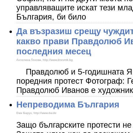
управляващите искат тези мла
България, би било
Да възразиш срещу чуждит
какво прави Правдолюб И
последния месец
Ангелина Генова, http://www.dnevnik.bg
Правдолюб и 5-годишната Яна
поредния протест Фотограф:
Правдолюб Иванов е художник
Непреводима България
Еми Барух, http://www.dw.de
Защо българските протести не