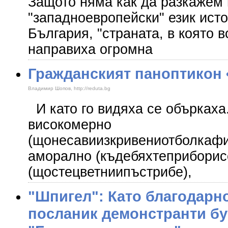
Защото няма как да разкажем 
"западноевропейски" език ист
България, "страната, в която 
направиха огромна
Гражданският паноптикон 
Владимир Шопов, http://reduta.bg
И като го видяха се объркаха
високомерно
(щонесавиизкривениотболкафи
аморално (къдебяхтеприборисо
(щостецветниипъстрибе),
"Шпигел": Като благодарно
посланик демонстранти бу