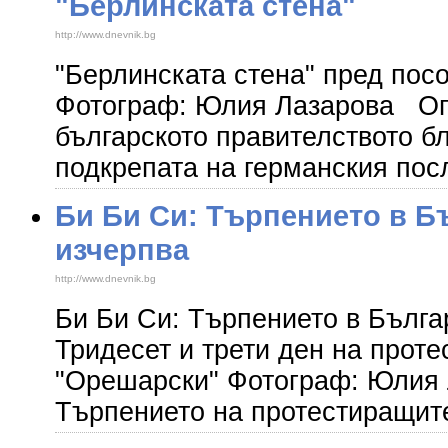
"Берлинската стена"
http://www.dnevnik.bg
"Берлинската стена" пред пос
Фотограф: Юлия Лазарова Оп
българското правителството б
подкрепата на германския пос
Би Би Си: Търпението в Б
изчерпва
http://www.dnevnik.bg
Би Би Си: Търпението в Бълг
Тридесет и трети ден на прот
"Орешарски" Фотограф: Юлия
Търпението на протестиращит