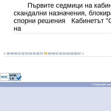
Първите седмици на кабине
скандални назначения, блокир
спорни решения Кабинетът "О
на
58
«
48
49
50
51
52
53
54
55
56
57
59
60
61
62
63
64
65
66
67
»
© Copyright
ww