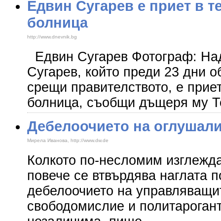
Едвин Сугарев е приет в т
болница
http://www.dnevnik.bg
Едвин Сугарев Фотограф: Н
Сугарев, който преди 23 дни о
срещи правителството, е прие
болница, съобщи дъщеря му Т
Дебелоочието на оглушал
Мирела Иванова, http://www.dw.de
Колкото по-несломим изглежда
повече се втвърдява наглата п
дебелоочието на управляващи
свободомислие и политарогант