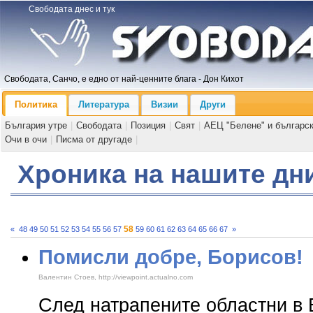
Свободата днес и тук
Свободата, Санчо, е едно от най-ценните блага - Дон Кихот
Политика
Литература
Визии
Други
България утре
|
Свободата
|
Позиция
|
Свят
|
АЕЦ "Белене" и българс
Очи в очи
|
Писма от другаде
|
Хроника на нашите дн
58
«
48
49
50
51
52
53
54
55
56
57
59
60
61
62
63
64
65
66
67
»
Помисли добре, Борисов!
Валентин Стоев, http://viewpoint.actualno.com
След натрапените областни в 