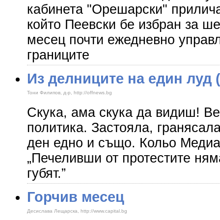
кабинета "Орешарски" прилича
който Пеевски бе избран за ш
месец почти ежедневно управ
границите
Из делниците на един луд 
Тони Филипов, д-р, http://offnews.bg
Скука, ама скука да видиш! Ве
политика. Застояла, гранясала
ден едно и също. Кольо Медиа
„Печеливши от протестите ням
губят.”
Горчив месец
Десислава Лещарска, http://www.capital.bg