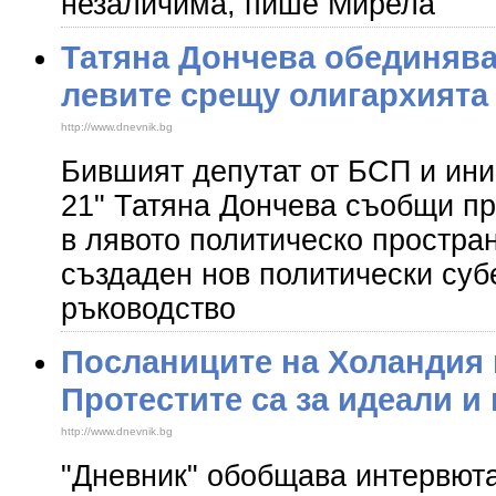
незаличима, пише Мирела
Татяна Дончева обединява
левите срещу олигархията
http://www.dnevnik.bg
Бившият депутат от БСП и ини
21" Татяна Дончева съобщи пр
в лявото политическо простра
създаден нов политически субе
ръководство
Посланиците на Холандия 
Протестите са за идеали и
http://www.dnevnik.bg
"Дневник" обобщава интервюта