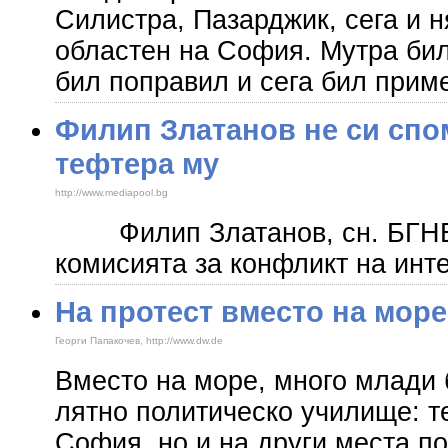
Силистра, Пазарджик, сега и н
областен на София. Мутра бил
бил поправил и сега бил прим
Филип Златанов не си спом
тефтера му
http://www.mediapool.bg
Филип Златанов, сн. БГН
комисията за конфликт на инт
На протест вместо на море
Георги Папакочев, http://www.dw.de
Вместо на море, много млади 
лятно политическо училище: т
София, но и на други места по