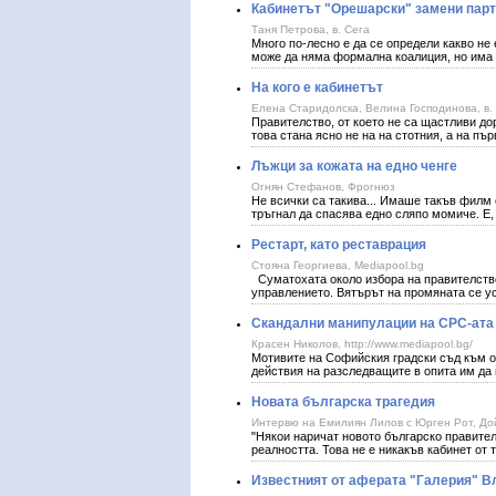
Кабинетът "Орешарски" замени парт
Таня Петрова, в. Сега
Много по-лесно е да се определи какво не 
може да няма формална коалиция, но има
На кого е кабинетът
Елена Старидолска, Велина Господинова, в.
Правителство, от което не са щастливи дор
това стана ясно не на на стотния, а на п
Лъжци за кожата на едно ченге
Огнян Стефанов, Фрогнюз
Не всички са такива... Имаше такъв филм с
тръгнал да спасява едно сляпо момиче. Е,
Рестарт, като реставрация
Стояна Георгиева, Mediapool.bg
Суматохата около избора на правителство
управлението. Вятърът на промяната се
Скандални манипулации на СРС-ата 
Красен Николов, http://www.mediapool.bg/
Мотивите на Софийския градски съд към о
действия на разследващите в опита им да
Новата българска трагедия
Интервю на Емилиян Лилов с Юрген Рот, До
"Някои наричат новото българско правител
реалността. Това не е никакъв кабинет от 
Известният от аферата "Галерия" 