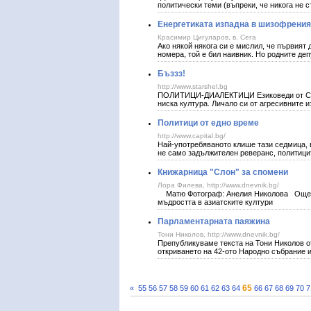
политически теми (въпреки, че никога не 
Енергетиката изпадна в шизофрения
Красимир Цигуларов, в. Сега
Ако някой някога си е мислил, че първият
номера, той е бил наивник. Но родните де
Бъззз!
http://www.starshel.bg
ПОЛИТИЦИ-ДИАЛЕКТИЦИ Езиковеди от Софий
ниска култура. Личало си от агресивните 
Политици от едно време
http://www.capital.bg/
Най-употребяваното клише тази седмица, в
не само задължителен реверанс, политицит
Книжарница "Слон" за спомени
Лора Филева, http://www.dnevnik.bg/
Матю Фотограф: Анелия Николова Още едн
мъдростта в азиатските култури
Парламентарната паяжина
Тони Николов, http://www.dnevnik.bg/
Препубликуваме текста на Тони Николов от
откриването на 42-ото Народно събрание 
65
«
55
56
57
58
59
60
61
62
63
64
66
67
68
69
70
7