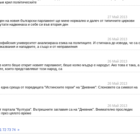
съм крил политическите
27 Май 2013
 ден на новия български парламент ще мине нормално и далеч от типичните циркови
путати надминаха и себе си във втория ден
26 Май 2013
ския университет анализираха езика на политиците. И стигнаха до извода, че са 
изказвания и нападките, а също и от неправилния
26 Май 2013
 която беше открит новият парламент, беше колко мъдър е народът. Ако това е така, а
е, които представляват този народ, са
26 Май 2013
а среща от поредицата "Истинските герои" на "Дневник": Слоновете са символ на
26 Май 2013
 портала "Култура". Вътрешните заглавия са на "Дневник". Внимателно проследих
и през цялото време
1
72
73
74
»