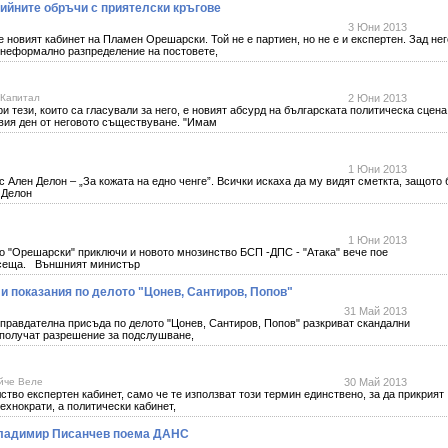
ийните обръчи с приятелски кръгове
3 Юни 2013
е новият кабинет на Пламен Орешарски. Той не е партиен, но не е и експертен. Зад нег
 неформално разпределение на постовете,
 Капитал
2 Юни 2013
и тези, които са гласували за него, е новият абсурд на българската политическа сцена
ървия ден от неговото съществуване. "Имам
1 Юни 2013
 Ален Делон – „За кожата на едно ченге”. Всички искаха да му видят сметкта, защото 
 Делон
1 Юни 2013
 "Орешарски" приключи и новото мнозинство БСП -ДПС - "Атака" вече пое
 усеща. Външният министър
и показания по делото "Цонев, Сантиров, Попов"
31 Май 2013
правдателна присъда по делото "Цонев, Сантиров, Попов" разкриват скандални
 получат разрешение за подслушване,
йче Веле
30 Май 2013
ство експертен кабинет, само че те използват този термин единствено, за да прикрият
технократи, а политически кабинет,
Владимир Писанчев поема ДАНС