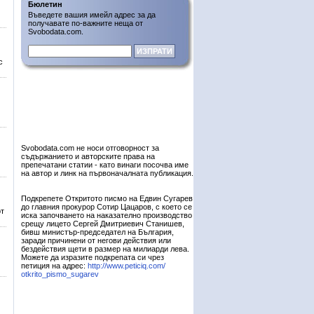
Бюлетин
Въведете вашия имейл адрес за да
получавате по-важните неща от
Svobodata.com.
с
Svobodata.com не носи отговорност за
съдържанието и авторските права на
препечатани статии - като винаги посочва име
на автор и линк на първоначалната публикация.
Подкрепете Откритото писмо на Едвин Сугарев
до главния прокурор Сотир Цацаров, с което се
от
иска започването на наказателно производство
срещу лицето Сергей Дмитриевич Станишев,
бивш министър-председател на България,
заради причинени от негови действия или
бездействия щети в размер на милиарди лева.
Можете да изразите подкрепата си чрез
петиция на адрес:
http://www.peticiq.com/
otkrito_pismo_sugarev