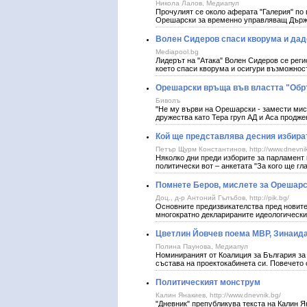
Никола Лалов, Медиапул
Прочулият се около аферата "Галерия" по
Орешарски за временно управляващ Държа
Волен Сидеров спаси кворума и дад
Mediapool.bg
Лидерът на "Атака" Волен Сидеров се реги
което спаси кворума и осигури възможнос
Орешарски връща във властта "Обръ
Биволъ
"Не му върви на Орешарски - замести мист
дружества като Тера груп АД и Аса проджек
Кой ще представлява десния избира
Петър Щурм Константинов, http://www.dnevnik
Няколко дни преди изборите за парламент
политически вот – анкетата "За кого ще гл
Помнете Беров, мислете за Орешар
Доц., д-р Антоний Гълъбов, http://pik.bg/
Основните предизвикателства пред новите
многократно декларираните идеологически
Цветлин Йовчев поема МВР, Зинаида
Полина Паунова, Медиапул
Номинираният от Коалиция за България з
състава на проектокабинета си. Повечето
Политическият монструм
Калин Янакиев, http://www.dnevnik.bg/
"Дневник" препубликува текста на Калин Я