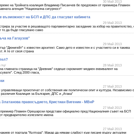
30 Май 2013
 време на Тройната коалиция Владимир Писанчев бе предложен от премиера Пламен
вната агенция "Национална сигурност“
е възможност на БСП и ДПС да гласуват кабинета
29 Май 2013
стрира за участие в решаващото парламентарно заседание за избор на правителство, 
т то да бъде гласувано само
ча на Гагаузов"
29 Май 2013
ър "Дюнигейт" с известен архитект. Само дето е известен и с участието си в такива
т. А те от своя страна
тел?
.bg/
28 Май 2013
 на главната страница на "Дневник" седеше скромният медиен еквивалент на
асувате". След 2000 гласа,
ски
27 Май 2013
 управляващи произтичат от собствения им политически опит и култура. Независимо 
 различия Коалиция за България, ДПС и „Атака”
 Златанова правосъдието, Кристиан Вигенин - МВнР
27 Май 2013
а премиер Пламен Орешарски представи официално пред Националния съвет на БСП
 от предварително излезлите имена
27 Май 2013
накиев от портала "Култура": Макар да нямам слабост към писане върху актуални