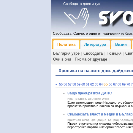
Свободата днес и тук
Свободата, Санчо, е едно от най-ценните блага
Политика
Литература
Визии
България утре
|
Свободата
|
Позиция
|
Свя
Очи в очи
|
Писма от другаде
|
Хроника на нашите дни: дайджес
65
«
55
56
57
58
59
60
61
62
63
64
66
67
68
69
70
7
Защо преобразиха ДАНС
Иван Бедров, Deutsche Welle
Едно денонощие преди Народното събрани
проект за промяна в Закона за Държавна а
Симбиозата власт и медии в Българ
Кристиан Шпар, фондация "Конрад Аденауер
Първите наченки на някаква либерализация
перестройка партийният орган "Работничес