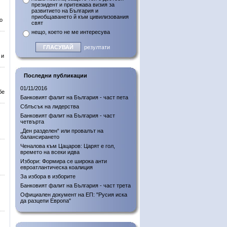
президент и притежава визия за
развитието на България и
приобщаването й към цивилизования
о
свят
нещо, което не ме интересува
резултати
 и
Последни публикации
01/11/2016
бе
Банковият фалит на България - част пета
Сблъсък на лидерства
Банковият фалит на България - част
четвърта
„Ден разделен“ или провалът на
балансирането
Ченалова към Цацаров: Царят е гол,
времето на всеки идва
Избори: Формира се широка анти
евроатлантическа коалиция
За избора в изборите
Банковият фалит на България - част трета
Официален документ на ЕП: "Русия иска
да разцепи Европа"