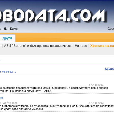
 - Дон Кихот
Сво
Други
т
|
АЕЦ "Белене" и българската независимост
|
На късо
|
Хроника на н
т
Архив
1
72
73
74
»
3 Юни 2013
е да избере правителството на Пламен Орешарски, в деловодството беше внесен
генция „Национална сигурност“ (ДАНС).
ия
", Дойче веле
3 Юни 2013
 в българските медии са от средата на 80-те години. Под въздействието на Горбачова
ко дело" дава сигнал за умерена