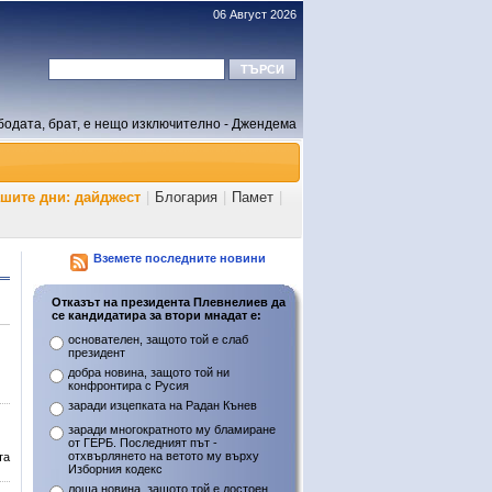
06 Август 2026
бодата, брат, е нещо изключително - Джендема
ашите дни: дайджест
|
Блогария
|
Памет
|
Вземете последните новини
Отказът на президента Плевнелиев да
се кандидатира за втори мнадат е:
основателен, защото той е слаб
президент
добра новина, защото той ни
конфронтира с Русия
заради изцепката на Радан Кънев
заради многократното му бламиране
от ГЕРБ. Последният път -
отхвърлянето на ветото му върху
та
Изборния кодекс
лоша новина, защото той е достоен