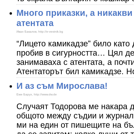
Много приказки, а никакви
атентата
Иван Бакалов, http://e-vestnik.bg
“Лицето камикадзе” било като 
пробив в сигурността… Цял де
занимаваха с атентата, а почт
Атентаторът бил камикадзе. Но
И аз съм Мирослава!
Еми Барух, http://www.dw.de
Случаят Тодорова ме накара д
общото между съдии и журнали
ми на един от пишещите на бъ