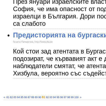
През януари израелските влас
София, че има опасност от по
израелци в България. Дори пос
са слабото
Предисторията на бургаски
Георги Папакочев, http://www.dw.de
Кой стои зад атентата в Бурга
подозират, че кървавият акт е
наблюдатели смятат, че атента
Хизбула, вероятно със съдейс
91
«
81
82
83
84
85
86
87
88
89
90
92
93
94
95
96
97
98
99
100
»