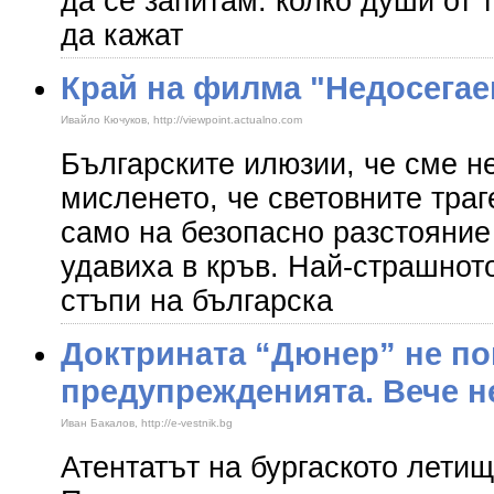
да се запитам: колко души от 
да кажат
Край на филма "Недосегае
Ивайло Кючуков, http://viewpoint.actualno.com
Българските илюзии, че сме н
мисленето, че световните тра
само на безопасно разстояние 
удавиха в кръв. Най-страшнот
стъпи на българска
Доктрината “Дюнер” не по
предупрежденията. Вече н
Иван Бакалов, http://e-vestnik.bg
Атентатът на бургаското лети