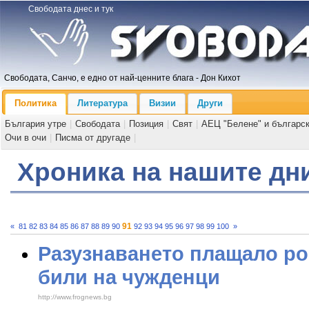
Свободата днес и тук
Свободата, Санчо, е едно от най-ценните блага - Дон Кихот
Политика
Литература
Визии
Други
България утре
|
Свободата
|
Позиция
|
Свят
|
АЕЦ "Белене" и българс
Очи в очи
|
Писма от другаде
|
Хроника на нашите дн
91
«
81
82
83
84
85
86
87
88
89
90
92
93
94
95
96
97
98
99
100
»
Разузнаването плащало ро
били на чужденци
http://www.frognews.bg