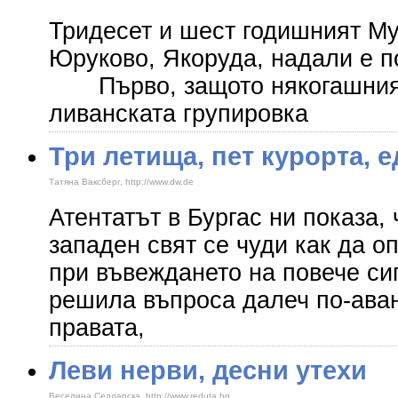
Тридесет и шест годишният Му
Юруково, Якоруда, надали е 
Първо, защото някогашният 
ливанската групировка
Три летища, пет курорта, 
Татяна Ваксберг, http://www.dw.de
Атентатът в Бургас ни показа,
западен свят се чуди как да о
при въвеждането на повече си
решила въпроса далеч по-аван
правата,
Леви нерви, десни утехи
Веселина Седларска, http://www.reduta.bg