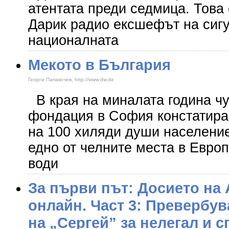
атентата преди седмица. Това
Дарик радио ексшефът на сигу
националната
Мекото в България
Георги Папакочев, http://www.dw.de
В края на миналата година ч
фондация в София констатира,
на 100 хиляди души населени
едно от челните места в Евро
води
За първи път: Досието на
онлайн. Част 3: Превербув
на „Сергей” за нелегал и с