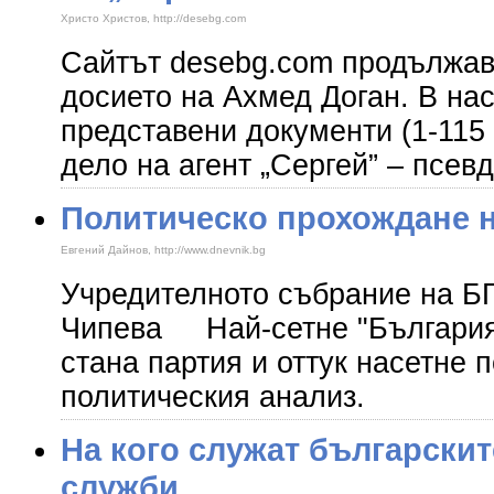
Христо Христов, http://desebg.com
Сайтът desebg.com продължав
досието на Ахмед Доган. В нас
представени документи (1-115 
дело на агент „Сергей” – псев
Политическо прохождане н
Евгений Дайнов, http://www.dnevnik.bg
Учредителното събрание на Б
Чипева Най-сетне "България 
стана партия и оттук насетне 
политическия анализ.
На кого служат български
служби