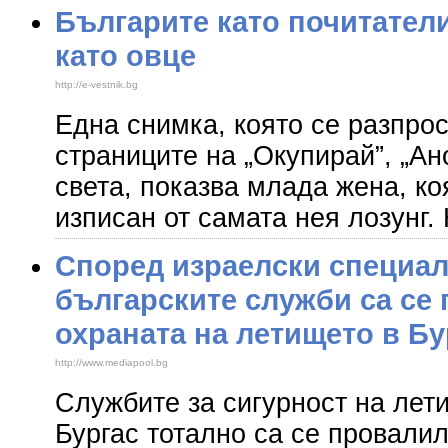
Българите като почитатели
като овце
http://e-vestnik.bg
Една снимка, която се разпро
страниците на „Окупирай”, „Ан
света, показва млада жена, к
изписан от самата нея лозунг.
Според израелски специал
българските служби са се
охраната на летището в Бу
http://www.mediapool.bg
Службите за сигурност на лет
Бургас тотално са се провалил