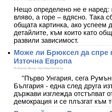
Нещо определено не е наред: 
вляво, а горе – вдясно. Така 
общата картинка, ако успеем д
детайлите, към които като об
развили зависимост.
Може ли Брюксел да спре 
Източна Европа
Ян-Вернер Мюлер, http://www.dnevnik.bg
"Първо Унгария, сега Румъни
България - една след друга и
държави изглежда отстъпват о
демокрация и се плъзгат към т