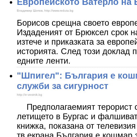
Европейското Ватерло на
Владимир Шопов, http://www.reduta.bg
Борисов срещна своето европе
Издаденият от Брюксел срок н
изтече и приказката за европе
историята. След този доклад 
едните ленти.
"Шпигел": България е кош
служби за сигурност
http://e-vestnik.bg
Предполагаемият терорист 
летището в Бургас и фалшива
книжка, показана от телевизия
тв екрана България е кошмар 