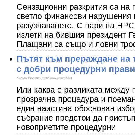
Сензационни разкрития са на 
светло финансови нарушения 
разузнаването. С пари на НР
излети на бившия президент Г
Плащани са също и ловни тро
Пътят към прераждане на 
с добри процедурни прав
Христо Иванов*, http://www.dnevnik.bg
Или каква е разликата между 
прозрачна процедура и поеман
един наистина обоснован изб
събрание предстои да пристъп
новоприетите процедурни