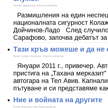
Пламен Даракчиев, http://e-vestnik.bg
Размишления на един неспец
националната сигурност Кола
Дойчинов-Ладо След случилот
Сарафово, започва дебатът за
Тази кръв можеше и да не 
Проф. Алберт Бенбасат, http://e-vestnik.bg
Януари 2011 г., привечер. Авт
пристига на „Тахана мерказит”
автогара на Тел Авив. Капнали
пътуване и си представяме как
Ние и войната на другите
Огнян Георгиев, http://www.capital.bg