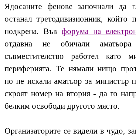
Ядосаните фенове започнали да г
останал третодивизионник, който
подкрепа. Във
форума на електрон
отдавна не обичали аматьора
съвместителство работел като ми
периферията. Те нямали нищо прот
но не искали аматьор за министър-
скроят номер на втория - да го на
белким освободи другото място.
Организаторите се видели в чудо, з