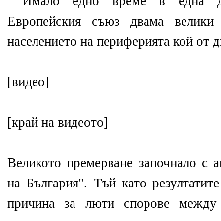
Имало едно време в една д
Европейския съюз двама велики
населението на периферията кой от дв
[видео]
[край на видеото]
Великото премерване започнало с 
на България". Тъй като резултатит
причина за люти спорове между 