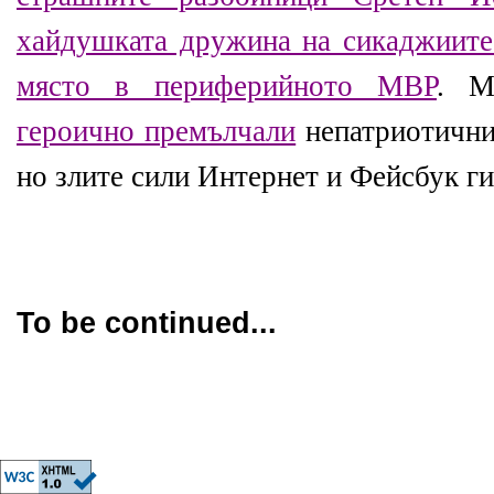
хайдушката дружина на сикаджиите
място в периферийното МВР
. М
героично премълчали
непатриотични
но злите сили Интернет и Фейсбук ги
To be continued...