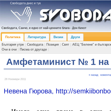
Свободата днес и тук
Свободата, Санчо, е едно от най-ценните блага - Дон Кихот
Политика
Литература
Визии
Други
България утре
|
Свободата
|
Позиция
|
Свят
|
АЕЦ "Белене" и българс
Очи в очи
|
Писма от другаде
|
Амфетаминист № 1 на
« назад
комента
28 Ноември 2011
Невена Гюрова, http://semkiibonbo