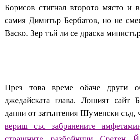
Борисов стигнал второто място и в
самия Димитър Бербатов, но не смее
Васко. Зер тъй ли се драска министър
През това време обаче други о
джедайската глава. Лошият сайт 
данни от затънтения Шуменски съд,
вериш със забранените амфетами
страшните разбойници Сретен 