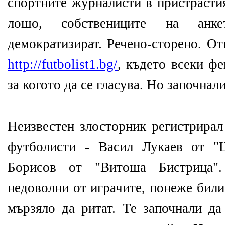
спортните журналисти в пристрасти
лошо, собствениците на ан
демократизират. Речено-сторено. От
http://futbolist1.bg/
, където всеки фе
за когото да се гласува. Но започнал
Неизвестен злосторник регистрирал
футболисти - Васил Лукаев от "
Борисов от "Витоша Бистрица"
недоволни от играчите, понеже били
мързяло да ритат. Те започнали да