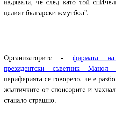
надявали, че след като той спИчел
целият български жмутбол".
Организаторите -
фирмата на
президентски съветник Манол 
периферията се говорело, че е разб
жълтичките от спонсорите и махнал
станало страшно.