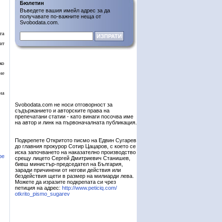
Бюлетин
Въведете вашия имейл адрес за да
получавате по-важните неща от
Svobodata.com.
та
ат
ко
не
на
Svobodata.com не носи отговорност за
съдържанието и авторските права на
препечатани статии - като винаги посочва име
на автор и линк на първоначалната публикация.
Подкрепете Откритото писмо на Едвин Сугарев
до главния прокурор Сотир Цацаров, с което се
иска започването на наказателно производство
ре
срещу лицето Сергей Дмитриевич Станишев,
бивш министър-председател на България,
заради причинени от негови действия или
бездействия щети в размер на милиарди лева.
Можете да изразите подкрепата си чрез
петиция на адрес:
http://www.peticiq.com/
otkrito_pismo_sugarev