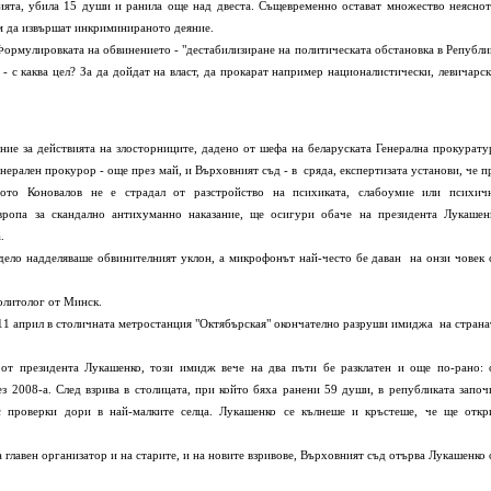
зията, убила 15 души и ранила още над двеста. Същевременно остават множество неяснот
им да извършат инкриминираното деяние.
ормулировката на обвинението - "дестабилизиране на политическата обстановка в Републи
 - с каква цел? За да дойдат на власт, да прокарат например националистически, левичарск
ение за действията на злосторниците, дадено от шефа на беларуската Генерална прокурату
нерален прокурор - още през май, и Върховният съд - в сряда, експертизата установи, че п
ото Коновалов не е страдал от разстройство на психиката, слабоумие или психич
ропа за скандално антихуманно наказание, ще осигури обаче на президента Лукашен
.
ело надделяваше обвинителният уклон, а микрофонът най-често бе даван на онзи човек 
политолог от Минск.
11 април в столичната метростанция "Октябърская" окончателно разруши имиджа на страна
от президента Лукашенко, този имидж вече на два пъти бе разклатен и още по-рано: 
ез 2008-а. След взрива в столицата, при който бяха ранени 59 души, в републиката започ
 проверки дори в най-малките селца. Лукашенко се кълнеше и кръстеше, че ще откр
 главен организатор и на старите, и на новите взривове, Върховният съд отърва Лукашенко 