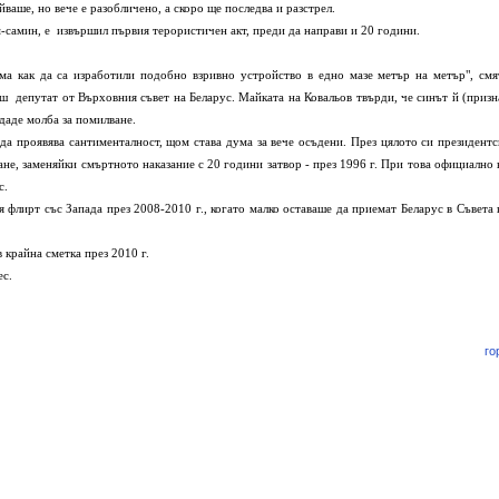
ваше, но вече е разобличено, а скоро ще последва и разстрел.
м-самин, е извършил първия терористичен акт, преди да направи и 20 години.
 как да са изработили подобно взривно устройство в едно мазе метър на метър", смя
ш депутат от Върховния съвет на Беларус. Майката на Ковальов твърди, че синът й (призн
одаде молба за помилване.
а проявява сантименталност, щом става дума за вече осъдени. През цялото си президентс
не, заменяйки смъртното наказание с 20 години затвор - през 1996 г. При това официално 
с.
флирт със Запада през 2008-2010 г., когато малко оставаше да приемат Беларус в Съвета 
 крайна сметка през 2010 г.
ес.
го