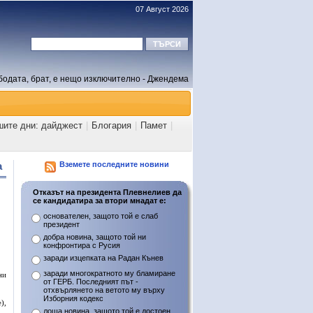
07 Август 2026
бодата, брат, е нещо изключително - Джендема
шите дни: дайджест
|
Блогария
|
Памет
|
а
Вземете последните новини
Отказът на президента Плевнелиев да
се кандидатира за втори мнадат е:
основателен, защото той е слаб
президент
добра новина, защото той ни
конфронтира с Русия
заради изцепката на Радан Кънев
заради многократното му бламиране
ни
от ГЕРБ. Последният път -
отхвърлянето на ветото му върху
Изборния кодекс
),
лоша новина, защото той е достоен