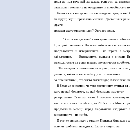
няма да има вече кой да задава въпроси за експло
засягащи и мотивите на осъдените, и способността 
Какво са искали да постигнат младите терористи? Ф
Беларус", звучи прекалено мъгляво. Дестабилизиране
други
някакви екстремистки идеи? Отговор няма.
"Хлопа им дъската" - ето единственото обясн
Григорий Василевич. Но както отбелязаха и самият ге
подготовката и извършването на взрива в метр
заболявания. Екзекуцията, смятана в днешна Ев
възможността да реши няколко политически проблема
"Напоследък в телевизионните репортажи за това д
улицата, който искаше най-суровото наказание
за обвиняемите", отбелязва Александър Класковски, 
В Беларус се помни, че терористичният атентат от 
като не най-богатото, но най-безопасно парче от
разтрошения Съветски съюз. Грижовно култивиран 
експлозиите във Витебск през 2005 г. и в Минск пр
продължило месеци наред маратонско издирване с
виновниците - но не би.
И ето че виновникът е открит. Признал Коновалов за
всички проблеми наведнъж. Злото в лицето на