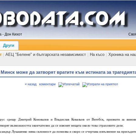
 - Дон Кихот
Сво
Други
т
|
АЕЦ "Белене" и българската независимост
|
На късо
|
Хроника на на
 Минск може да затворят вратите към истината за трагедият
« назад
коментари
с срещу Дмитрий Коновалов и Владислав Ковальов от Витебск, признати за винов
творят възможността окончателно да се изяснят нещата около това страховито дело.
сандър Лукашенко няма склонност да помилва и скоро се очертава изпълнение на присъдите