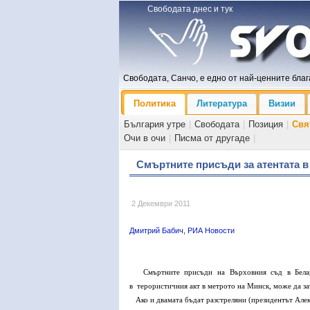
Свободата днес и тук
Свободата, Санчо, е едно от най-ценните блага
Политика
Литература
Визии
България утре
|
Свободата
|
Позиция
|
Свя
Очи в очи
|
Писма от другаде
|
Смъртните присъди за атентата в
2 Декември 2011
Дмитрий Бабич, РИА Новости
Смъртните присъди на Върховния съд в Белару
в терористичния акт в метрото на Минск, може да за
Ако и двамата бъдат разстреляни (президентът Алек