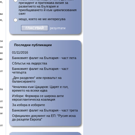
и,
президент и притежава визия за
развитието на България и
приобщаването й към цивилизования
ка
свят
нещо, което не ме интересува
и,
резултати
ра
Последни публикации
ри
01/11/2016
ни
Банковият фалит на България - част пета
ко
Сблъсък на лидерства
Банковият фалит на България - част
от
четвърта
„Ден разделен“ или провалът на
балансирането
Ченалова към Цацаров: Царят е гол,
та
времето на всеки идва
Избори: Формира се широка анти
евроатлантическа коалиция
от
За избора в изборите
на
Банковият фалит на България - част трета
ие
Официален документ на ЕП: "Русия иска
да разцепи Европа"
от