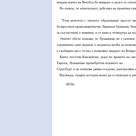
младия жител на Витебск бе коварно и дълго се спотай
Но излиза, че атентаторът, действал на практика са
"Тези момчета с тяхното образование просто няма
беларуската правозащитничка Людмила Грязнова, бив
за съучастник) е невинен, и се кани в четвъртък да п
Опитът обаче показва, че Лукашенко не е склонен д
управление само веднъж е подписал молба за помилва
е съобщено кого точно е помилвал лидерът на Белару
Както посочва Класковски, дори по времето на своя 
Европа, Лукашенко пренебрегна искането на
Страсбург и не помилва двама осъдени, разстреляни в
Изглежда, същата история може да се повтори и дн
(БТА)