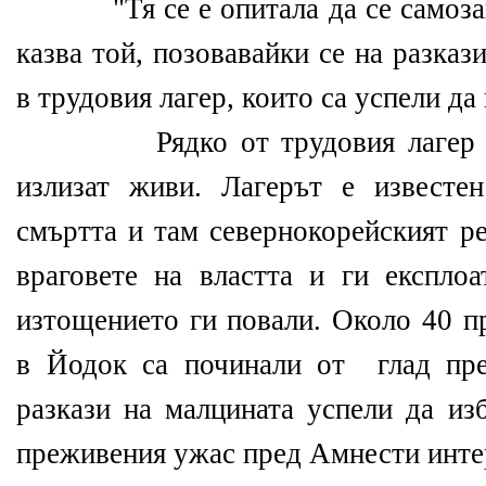
"Тя се е опитала да се самозапа
казва той, позовавайки се на разка
в трудовия лагер, които са успели да 
Рядко от трудовия лагер ном
излизат живи. Лагерът е известе
смъртта и там севернокорейският р
враговете на властта и ги експлоа
изтощението ги повали. Около 40 п
в Йодок са починали от глад пре
разкази на малцината успели да из
преживения ужас пред Амнести инт