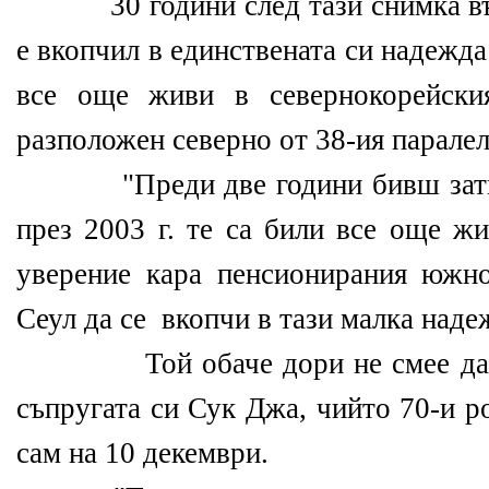
30 години след тази снимка въз
е вкопчил в единствената си надежда
все още живи в севернокорейски
разположен северно от 38-ия паралел
"Преди две години бивш затвор
през 2003 г. те са били все още ж
уверение кара пенсионирания южн
Сеул да се вкопчи в тази малка наде
Той обаче дори не смее да се
съпругата си Сук Джа, чийто 70-и р
сам на 10 декември.