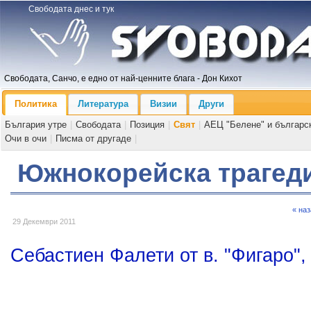
Свободата днес и тук
Свободата, Санчо, е едно от най-ценните блага - Дон Кихот
Политика
Литература
Визии
Други
България утре
|
Свободата
|
Позиция
|
Свят
|
АЕЦ "Белене" и българс
Очи в очи
|
Писма от другаде
|
Южнокорейска трагед
« на
29 Декември 2011
Себастиен Фалети от в. "Фигаро", 