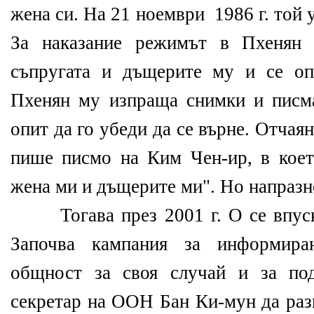
жена си. На 21 ноември 1986 г. той у
За наказание режимът в Пхенян 
съпругата и дъщерите му и се оп
Пхенян му изпраща снимки и писм
опит да го убеди да се върне. Отчаян
пише писмо на Ким Чен-ир, в коет
жена ми и дъщерите ми". Но напразн
Тогава през 2001 г. О се впуска
Започва кампания за информира
общност за своя случай и за под
секретар на ООН Бан Ки-мун да раз