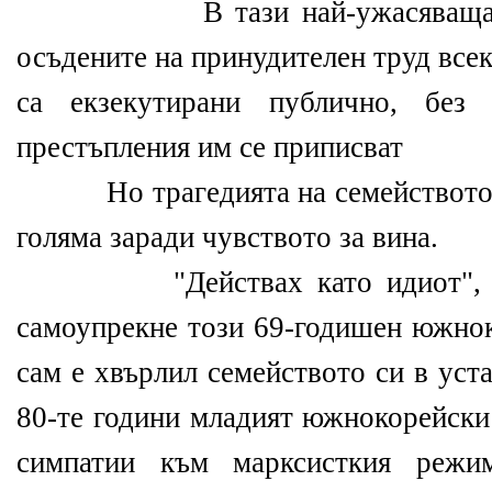
В тази най-ужасяваща зона
осъдените на принудителен труд все
са екзекутирани публично, без
престъпления им се приписват
Но трагедията на семейството н
голяма заради чувството за вина.
"Действах като идиот", не с
самоупрекне този 69-годишен южнок
сам е хвърлил семейството си в уста
80-те години младият южнокорейски
симпатии към марксисткия режи