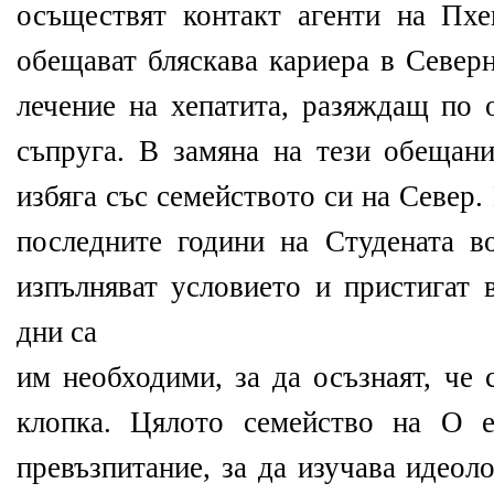
осъществят контакт агенти на Пх
обещават бляскава кариера в Север
лечение на хепатита, разяждащ по 
съпруга. В замяна на тези обещан
избяга със семейството си на Север.
последните години на Студената 
изпълняват условието и пристигат 
дни са
им необходими, за да осъзнаят, че 
клопка. Цялото семейство на О е
превъзпитание, за да изучава идеол