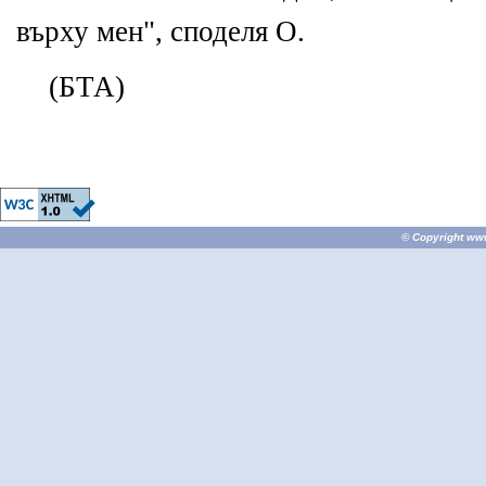
върху мен", споделя О.
(БТА)
© Copyright
ww