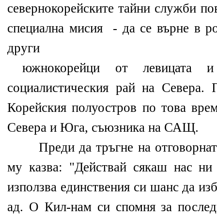
севернокорейските тайни служби по
специална мисия - да се върне в р
други
южнокорейци от левицата 
социалистическия рай на Севера. 
Корейския полуостров по това врем
Севера и Юга, съюзника на САЩ.
Преди да тръгне на отговорната 
му казва: "Действай сякаш нас ни
използва единствения си шанс да из
ад. О Кил-нам си спомня за послед