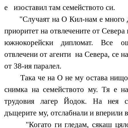
е изоставил там семейството си.
"Случаят на О Кил-нам е много д
приоритет на отвлечените от Севера
южнокорейски дипломат. Все о
отвлечени от агенти на Севера, се н
от 38-ия паралел.
Така че на О не му остава нищо 
снимка на семейството му. Тя е на
трудовия лагер Йодок. На нея с
дъщерите му, отслабнали и вперили в
"Когато ги гледам, сякаш цялот