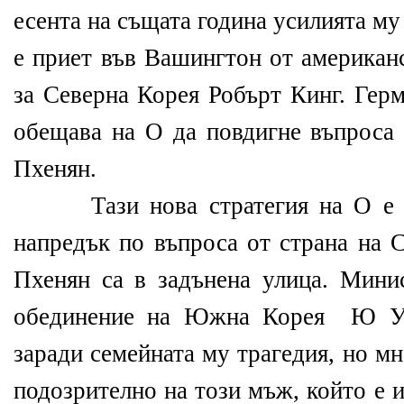
есента на същата година усилията м
е приет във Вашингтон от американ
за Северна Корея Робърт Кинг. Гер
обещава на О да повдигне въпроса 
Пхенян.
Тази нова стратегия на О е по
напредък по въпроса от страна на 
Пхенян са в задънена улица. Мини
обединение на Южна Корея Ю У-
заради семейната му трагедия, но м
подозрително на този мъж, който е и