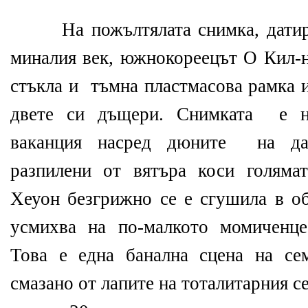
На пожълтялата снимка, датиращ
миналия век, южнокореецът О Кил-н
стъкла и тъмна пластмасова рамка и
двете си дъщери. Снимката е н
ваканция насред дюните на да
разпилени от вятъра коси голяма
Хеуон безгрижно се е сгушила в об
усмихва на по-малкото момиченце
Това е една банална сцена на се
смазано от лапите на тоталитарния 