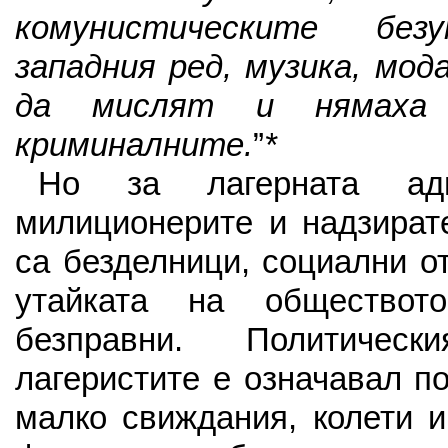
комунистическите безу
западния ред, музика, мод
да мислят и нямаха
криминалните.
”
*
Но за лагерната адм
милиционерите и надзирате
са безделници, социални о
утайката на общество
безправни. Политичес
лагеристите е означавал п
малко свиждания, колети и