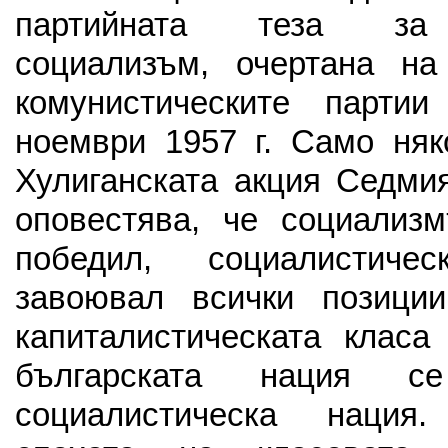
партийната теза за
социализъм, очертана н
комунистическите парти
ноември 1957 г. Само няк
Хулиганската акция Седми
оповестява, че социализ
победил, социалистиче
завоювал всички позиции
капиталистическата класа
българската нация 
социалистическа нация