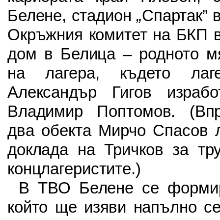
Белене, стадион
„
Спартак” 
Окръжния комитет на БКП в
дом в Белица – родното м
на лагера, където лаге
Александър Гигов израб
Владимир Поптомов. (Вп
два обекта Мирчо Спасов 
доклада на Тричков за тр
концлагеристите.)
В ТВО Белене се формир
който ще изяви напълно се