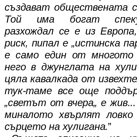
създават обществената ср
Той има богат спеку
разхождал се е из Европа,
риск, пипал е „истинска па
е само един от многото
него в джунглата на хул
цяла кавалкада от извехте
тук-таме все още поддъ
„светът от вчера„ е жив..
миналото хвърлят ловко
сърцето на хулигана.
”