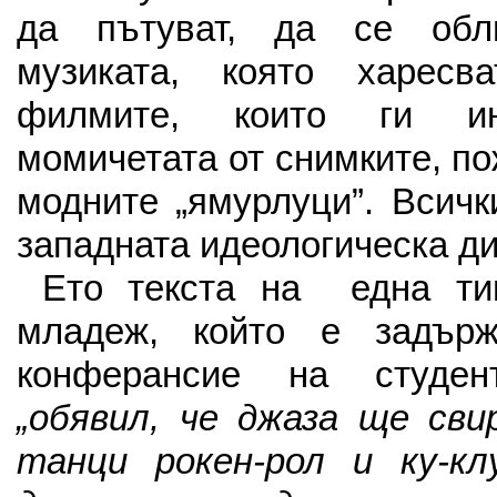
да пътуват, да се обл
музиката, която харесв
филмите, които ги инт
момичетата от снимките, п
модните „ямурлуци”. Всичк
западната идеологическа ди
Ето текста на една ти
младеж, който е задърж
конферансие на студент
„обявил, че джаза ще сви
танци рокен-рол и ку-кл