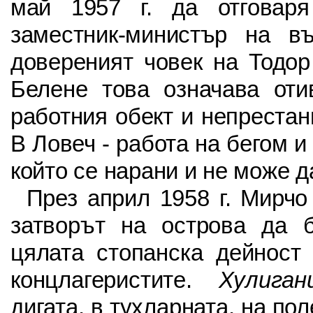
май 1957 г. да отговаря
заместник-министър на въ
довереният човек на Тодо
Белене това означава оти
работния обект и непреста
В Ловеч - работа на бегом и
който се нарани и не може д
През април 1958 г. Мирчо
затворът на острова да 
цялата стопанска дейност
концлагеристите.
Хулиган
дигата, в тухларната, на пол