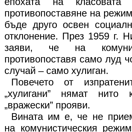
епохата на класовата
противопоставяне на режим
бъде друго освен социалн
отклонение. През 1959 г. 
заяви, че на комун
противопоставя само луд ч
случай – само хулиган.
Повечето от изпратени
„хулигани” нямат нито 
„вражески” прояви.
Вината им е, че не прие­
на комунистическия режим