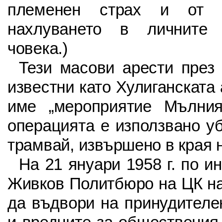
племенен страх и от а
нахлуването в личните 
човека.)
Тези масови арести през 
известни като Хулиганската 
име „мероприятие Мълния
операцията е използвано у
трамвай, извършено в края н
На 21 януари 1958 г. по и
Живков Политбюро на ЦК н
да въдвори на принудителе