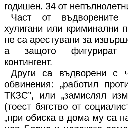
годишен. 34 от непълнолетн
Част от въдворените 
хулигани или криминални п
не са арестувани за извър
а защото фигурират 
контингент.
Други са въдворени с ч
обвинения: „работил прот
ТКЗС”, или „замислял изм
(тоест бягство от социалис
„при обиска в дома му са 