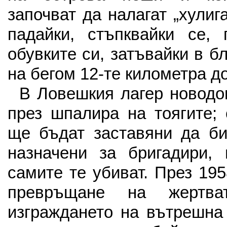
започват да налагат „хулига
падайки, стъпквайки се, 
обувките си, затъвайки в б
на бегом 12-те километра до
В Ловешкия лагер новодо
през шпалира на тоягите; 
ще бъдат заставяни да би
назначени за бригадири, 
самите те убиват. През 195
превръщане на жертв
изграждането на вътрешна