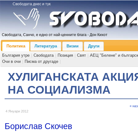
Свободата днес и тук
Свободата, Санчо, е едно от най-ценните блага - Дон Кихот
Политика
Литература
Визии
Други
България утре
|
Свободата
|
Позиция
|
Свят
|
АЕЦ "Белене" и българс
Очи в очи
|
Писма от другаде
|
ХУЛИГАНСКАТА АКЦИ
НА СОЦИАЛИЗМА
« на
4 Януари 2012
Борислав Скочев