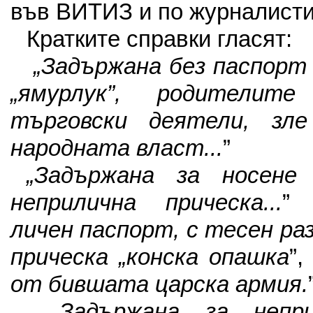
във ВИТИЗ и по журналисти
Кратките справки гласят:
„Задържана без паспорт
„ямурлук”, родители
търговски деятели, зл
народната власт...
”
„Задържана за носене 
неприлична прическа...
”
„
личен паспорт, с тесен ра
прическа „конска опашка
”,
от бившата царска армия.
„Задържана за непр