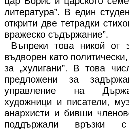
цар Борис и царското сем
литература”. В един студе
открити две тетрадки стихо
вражеско съдържание”.
Въпреки това никой от 
въдворен като политически,
за „хулигани”. В това чи
предложени за задържа
управление на Държа
художници и писатели, муз
анархисти и бивши членов
поддържали връзки 