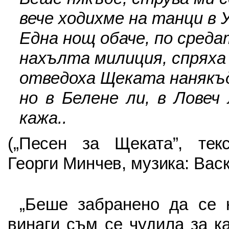
вече ходихме на танци в
Една нощ обаче, по среда
нахълта милиция, спряха
отведоха Щеката нанякъд
но в Белене ли, в Ловеч 
кажа..
(„Песен за Щеката”, тек
Георги Минчев, музика: Вас
„Беше забранено да се н
винаги съм се чудила за к