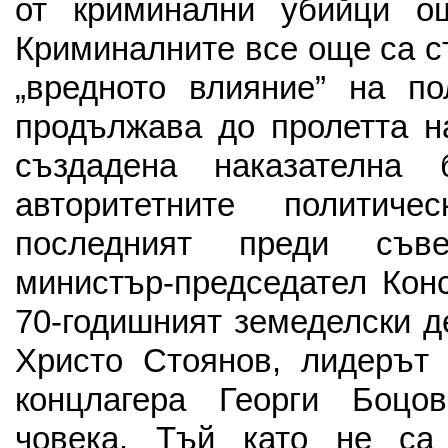
от криминални убийци о
Криминалните все още са с
„вредното влияние” на по
продължава до пролетта на
създадена наказателна 
авторитетните политиче
последният преди съве
министър-председател Кон
70-годишният земеделски д
Христо Стоянов, лидерът 
концлагера Георги Боцо
човека. Тъй като не са