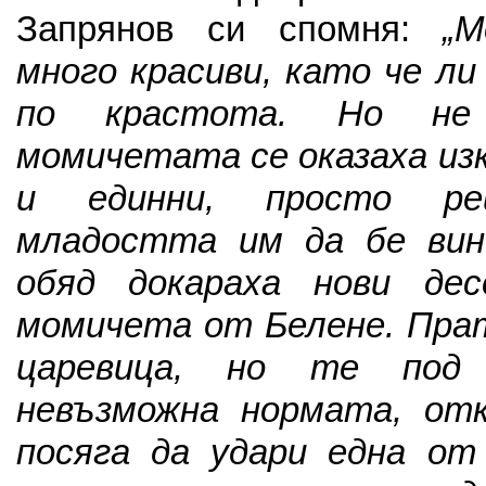
Запрянов си спомня:
„
много красиви, като че ли
по крастота. Но не 
момичетата се оказаха из
и единни, просто р
младостта им да бе вин
обяд докараха нови дес
момичета от Белене. Прат
царевица, но те под
невъзможна нормата, от
посяга да удари една от