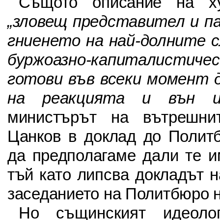
Същото описание на ху
„зловещ представител и п
гниенето на най-долните 
буржоазно-капиталисти
готови във всеки момент 
на реакцията и вън
министърът на вътрешни
Цанков в доклад до Полит
да предполагаме дали те и
тъй като липсва докладът 
заседанието на Политбюро на
Но същинският идеоло