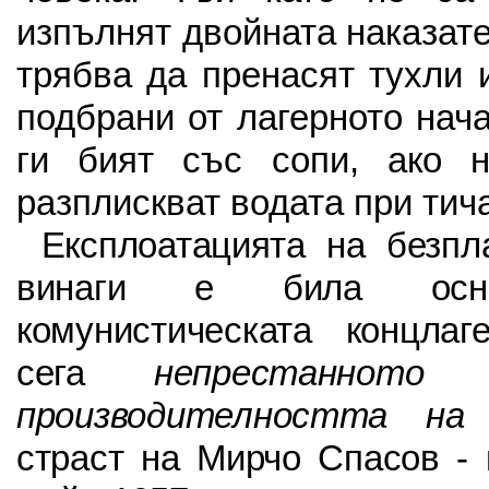
изпълнят двойната наказат
трябва да пренасят тухли 
подбрани от лагерното нач
ги бият със сопи, ако 
разплискват водата при тич
Експлоатацията на безпл
винаги е била ос
комунистическата концлаг
сега
непрестанното 
производителността на
страст на Мирчо Спасов - 