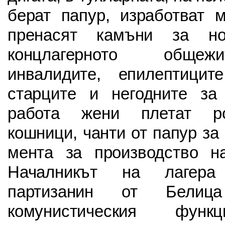
берат папур, изработват 
пренасят камъни за но
концлагерното общеж
инвалидите, епилептиците
старците и негодните за
работа жени плетат ро
кошници, чанти от папур за
мента за производство н
Началникът на лагера
партизанин от Бели
комунистическия функ