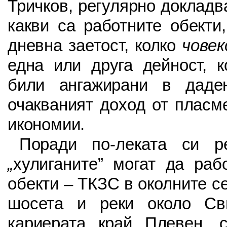
Тричков, регулярно доклад
какви са работните обекти
дневна заетост, колко
човек
една или друга дейност, к
били ангажирани в даде
очакваният доход от пласм
икономии.
Поради по-леката си р
„
хулиганите” могат да ра
обекти – ТКЗС в околните се
шосета и реки около Св
кариерата край Плевен,