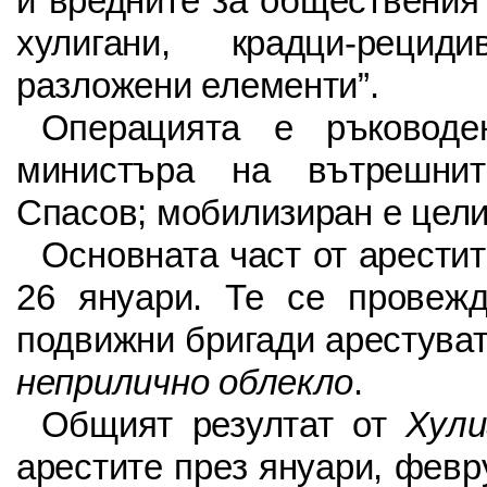
и вредните за обществения
хулигани, крадци-реци
разложени елементи”.
Операцията е ръководе
министъра на вътрешни
Спасов; мобилизиран е цели
Основната част от арести
26 януари. Те се провежд
подвижни бригади арестува
неприлично облекло
.
Общият резултат от
Хули
арестите през януари, февр