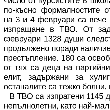
число от курсистите в шко
по-късно формалностите о
на 3 и 4 февруари са вече 
изпращане в ТВО. От за
февруари 1328 души следст
продължено поради наличие
престъпление. 180 са освоб
от тях са деца на партийн
елит, задържани за хулиг
останалите са тежко болни, 
В ТВО са изпратени 1145 д
непълнолетни, като най-малк