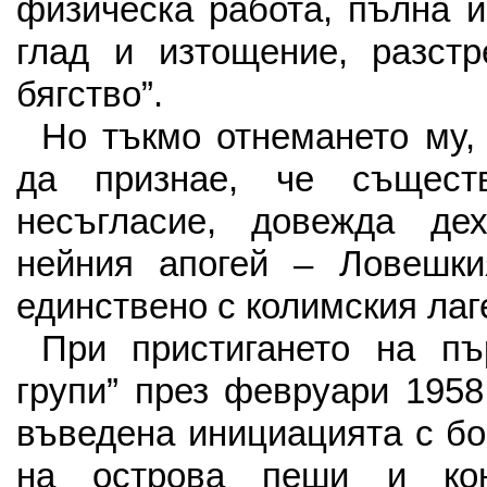
физическа работа, пълна и
глад и изтощение, разстр
бягство”.
Но тъкмо отнемането му, 
да признае, че съществ
несъгласие, довежда де
нейния апогей – Ловешки
единствено с колимския лаг
При пристигането на пър
групи” през февруари 1958
въведена инициацията с бо
на острова пеши и кон