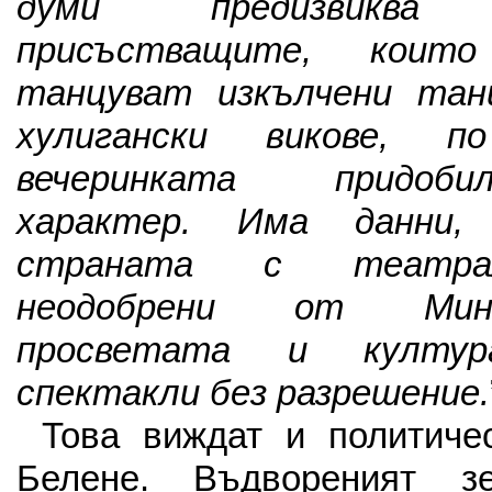
думи предизвикв
присъстващите, коит
танцуват изкълчени тан
хулигански викове, 
вечеринката придоби
характер. Има данни
страната с театрал
неодобрени от Мин
просветата и култу
спектакли без разрешение.
Това виждат и политичес
Белене. Въдвореният з