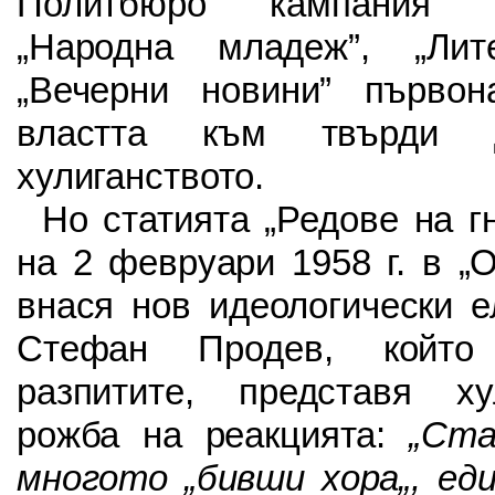
Политбюро кампания 
„Народна младеж”, „Лит
„Вечерни новини” първон
властта към твърди 
хулиганството.
Но статията „Редове на г
на 2 февруари 1958 г. в „
внася нов идеологически е
Стефан Продев, който
разпитите, представя ху
рожба на реакцията:
„Ста
многото „бивши хора„, ед