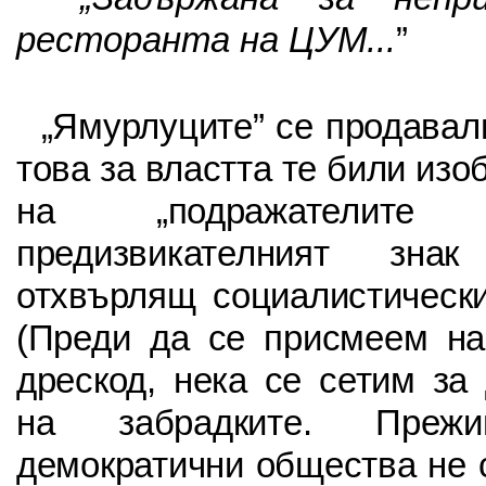
ресторанта на ЦУМ...
”
„Ямурлуците” се продавал
това за властта те били изо
на „подражателите
предизвикателният знак
отхвърлящ социалистически
(Преди да се присмеем на
дрескод, нека се сетим за
на забрадките. Прежи
демократични общества не 