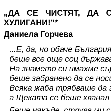
„ДА СЕ ЧИСТЯТ, ДА 
ХУЛИГАНИ!”*
Даниела
Горчева
...Е, да, но обаче Българи
беше все още соц държав
На знамето си имахме сър
беше забранено да се носи
Всяка жаба трябваше да з
а Щеката се беше хванал 
Беше някъде, струва ми с