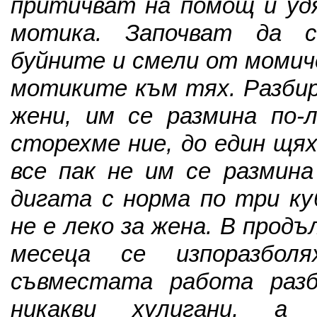
притичват на помощ и уд
мотика. Започват да с
буйните и смели от моми
мотиките към тях. Разбир
жени, им се размина по-
сторехме ние, до един щях
все пак не им се размина
дигата с норма по три ку
не е леко за жена. В прод
месеца се изпоразболя
съвместата работа разб
никакви хулигани, а