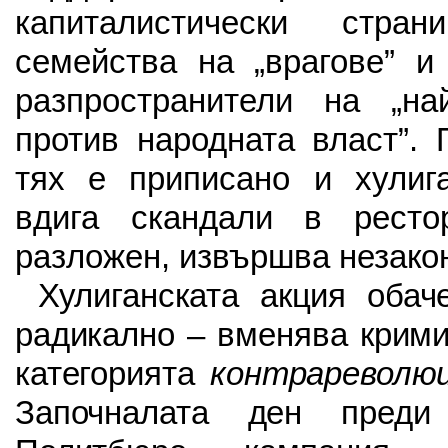
капиталистически стра
семейства на „врагове” и
разпространители на „на
против народната власт”. 
тях е приписано и хулига
вдига скандали в ресто
разложен, извършва незако
Хулиганската акция обач
радикално – вменява крим
категорията
контрареволю
Започналата ден преди