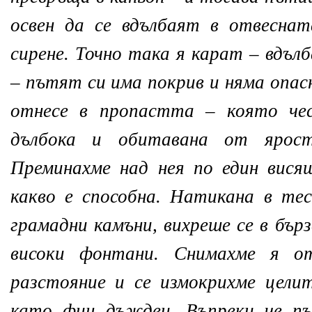
освен да се вдълбаят в отвеснат
сирене. Точно така я карат – вдъл
– пътят си има покрив и няма опас
отнесе в пропастта – която ч
дълбока и обитавана от ярос
Преминахме над нея по един вися
какво е способна. Натикана в те
грамадни камъни, вихреше се в бър
високи фонтани. Снимахме я о
разстояние и се измокрихме цели
като фин дъждец. Въпреки че пъ