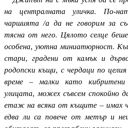
на централната уличка. По-н
чаршията /а да не говорим за съ
тясна от него. Цялото селце беш
особена, уютна миниатюрност. Къ
стари, градени от камък и дърв
родопски къщи, с чердаци по целия
време – малки като кибритени
улицата, можех съвсем спокойно да
етаж на всяка от къщите – имах 
едва ли са повече от метър и не