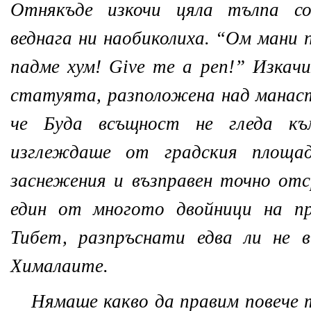
Отнякъде изкочи цяла тълпа со
веднага ни наобиколиха. “Ом мани 
падме хум! Give me a pen!” Изкач
статуята, разположена над манаст
че Буда всъщност не гледа къ
изглеждаше от градския площа
заснежения и възправен точно от
един от многото двойници на пр
Тибет, разпръснати едва ли не 
Хималаите.
Нямаше какво да правим повече т