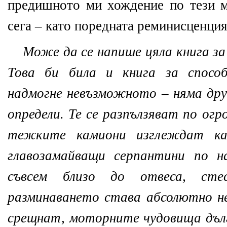
предишното ми хождение по тези м
сега – като поредната реминисценция
Може да се напише цяла книга з
Това би била и книга за спосо
надмогне невъзможното – няма друг
определи. Те се разпълзяват по огр
тежките камиони изглеждат ка
главозамайващи серпантини по н
съвсем близо до отвеса, сте
разминаването става абсолютно н
срещнат, моторните чудовища дълг