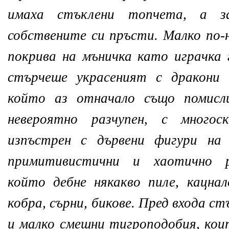
имаха стъклени топчета, а з
собствените си пръсти. Малко по-
покрива на мъничка като играчка 
стърчеше украсеният с дракони 
който аз отначало също помисл
невероятно разчупен, с многос
изпъстрен с дървени фигури на
примитивистични и хаотично ра
който дебне някакво пиле, кацна
кобра, сърни, бикове. Пред входа с
и малко смешни тигроподобия, коит