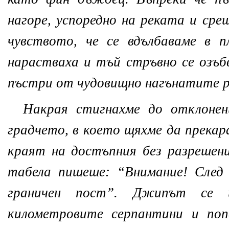
нагоре, успоредно на реката и сре
чувството, че се вдълбаваме в 
нарастваха и тъй стръвно се озъбв
пъстри от чудовищно нагънатите р
Накрая стигнахме до отклонен
градчето, в което щяхме да прекар
краят на достъпния без разрешен
табела пишеше: “Внимание! След
граничен пост”. Джипът се и
километровите серпантини и поп