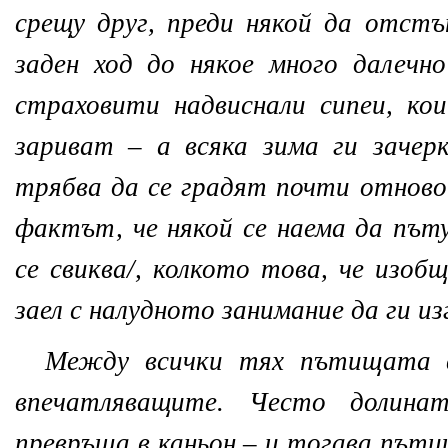
срещу друг, преди някой да отст
заден ход до някое много далечн
страховити надвиснали сипеи, ко
зариват – а всяка зима ги зачер
трябва да се градят почти отново
фактът, че някой се наема да пъту
се свиква/, колкото това, че изобщ
заел с налудното занимание да ги и
Между всички тях пътищата в
впечатляващите. Често долина
превръща в каньон – и тогава пъти