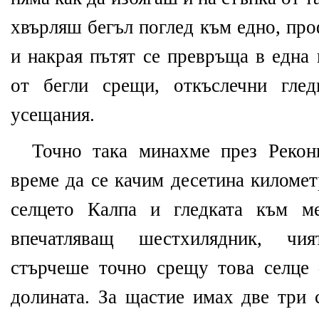
хвърляш бегъл поглед към едно, пр
и накрая пътят се превръща в една
от бегли срещи, откъслечни глед
усещания.
Точно така минахме през Рекон
време да се качим десетина километ
селцето Калпа и гледката към м
впечатляващ шестхилядник, чи
стърчеше точно срещу това селце 
долината. За щастие имах две три 