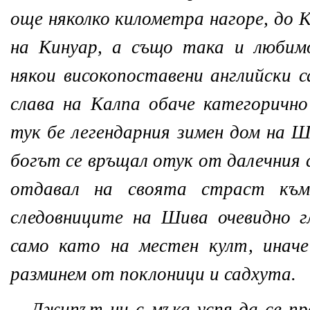
още няколко километра нагоре, до 
на Кинуар, а също така и любим
някои високопоставени английски с
слава на Калпа обаче категоричн
тук бе легендарния зимен дом на Ш
богът се връщал отук от далечния 
отдавал на своята страст къ
следовниците на Шива очевидно г
само като на местен култ, иначе
разминем от поклоници и садхута.
Джипът ни с мъка успя да се пр