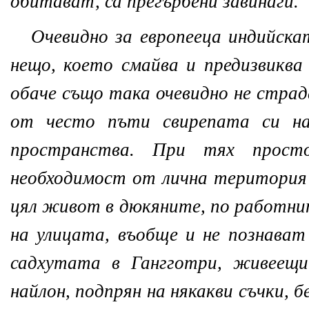
обитават, са прегърбени завинаги.
Очевидно за европееца индийск
нещо, което смайва и предизвиква
обаче също така очевидно не страд
от често пъти свирепата си на
пространства. При тях просто
необходимост от лична територия
цял живот в дюкяните, по работни
на улицата, въобще и не познават
садхутата в Гангготри, живеещ
найлон, подпрян на някакви съчки,