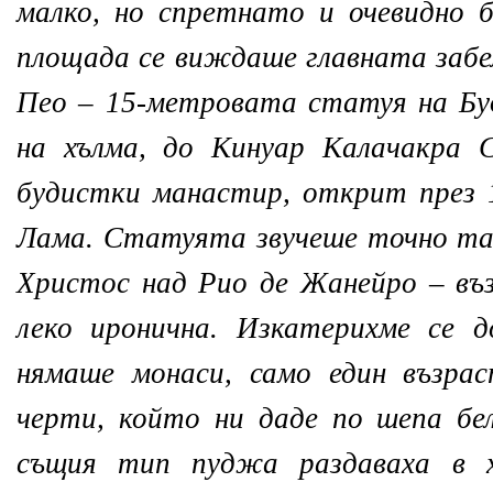
малко, но спретнато и очевидно 
площада се виждаше главната заб
Пео – 15-метровата статуя на Бу
на хълма, до Кинуар Калачакра 
будистки манастир, открит през 
Лама. Статуята звучеше точно та
Христос над Рио де Жанейро – въз
леко иронична. Изкатерихме се 
нямаше монаси, само един възра
черти, който ни даде по шепа бе
същия тип пуджа раздаваха в х