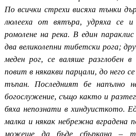
По всички стрехи висяха тънки дър
люлееха от вятъра, удряха се и
ромолене на река. В един параклис
два великолепни тибетски рога; дру
меден рог, се валяше разглобен в
повит в някакви парцали, до него с
тъпан. Последният бе напълно н
богослужение, също както и разтег
бяха непознати в хиндуисткото. Е
малка и някак небрежна вградена п
можеше да бъде сбъркана – т