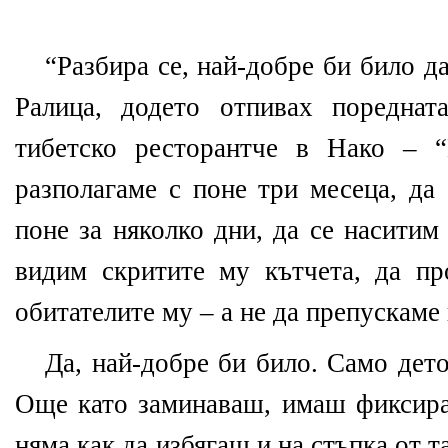
“Разбира се, най-добре би било да
Ралица, додето отпивах поредна
тибетско ресторантче в Нако – 
разполагаме с поне три месеца, да
поне за няколко дни, да се наситим
видим скритите му кътчета, да п
обитателите му – а не да препускаме 
Да, най-добре би било. Само дето
Още като заминаваш, имаш фиксира
няма как да избягаш и на стъпка от т