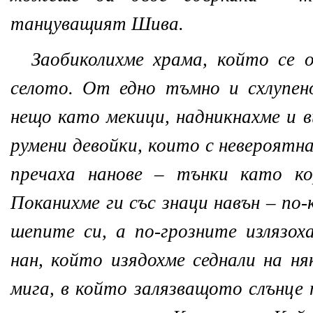
танцуващият Шива.
Заобиколихме храма, който се 
селото. От едно тъмно и схлупен
нещо като мекици, надникнахме и в
румени девойки, които с невероятн
пречаха нанове – тънки като ко
Поканихме ги със знаци навън – по-
шепите си, а по-грозните излязох
нан, който изядохме седнали на ня
мига, в който залязващото слънце 