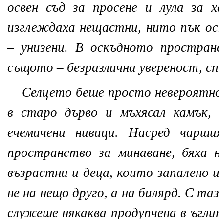
освен съд за просене и лула за
изглеждаха нещастни, нито пък ос
– унизени. В оскъдното простран
същото – безразлична увереност, с
Селцето беше просто невероятн
в старо дърво и мъхясал камък,
ечемичени нивици. Насред чарши
пространство за минаване, бяха 
възрастни и деца, които запалено 
не на нещо друго, а на билярд. С таз
служеше някаква продупчена в ъгли