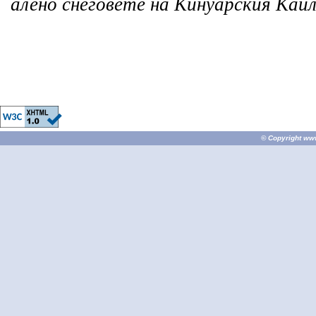
алено снеговете на Кинуарския Кай
© Copyright
ww