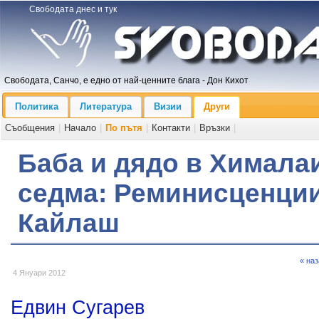
Свободата днес и тук
Свободата, Санчо, е едно от най-ценните блага - Дон Кихот
Политика
Литература
Визии
Други
Съобщения
|
Начало
|
По пътя
|
Контакти
|
Връзки
|
Баба и дядо в Хималаи
седма: Реминисценции
Кайлаш
« на
4 Януари 2012
Едвин Сугарев