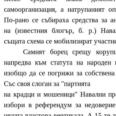
самоорганизация, а натрупаният о
По-рано се събираха средства за а
на (известния блогър, б. р.) Нав
същата схема се мобилизират участн
Самият борец срещу корупция
напредва към статута на народен 
изобщо да се погрижи за собствена
Със своя слоган за "партията
на крадци и мошеници" Навални пр
избори в референдум за недовери
цялата властова вертикала. А 15-те