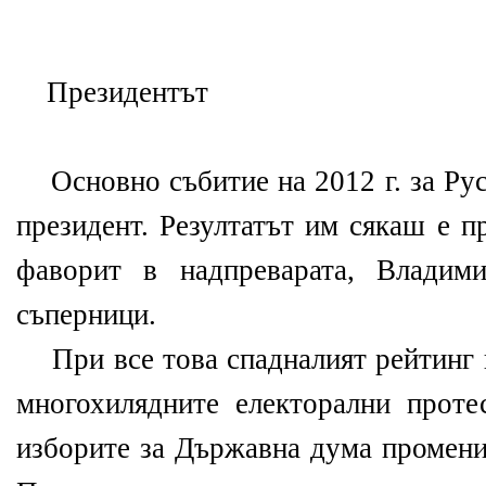
Президентът
Основно събитие на 2012 г. за Рус
президент. Резултатът им сякаш е п
фаворит в надпреварата, Владим
съперници.
При все това спадналият рейтинг н
многохилядните електорални проте
изборите за Държавна дума промени