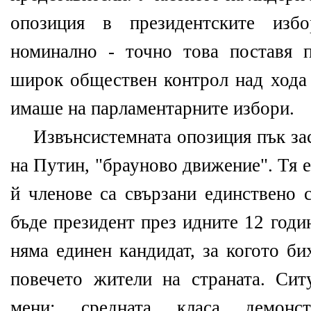
опозиция в президентските изб
номинално - точно това поставя 
широк обществен контрол над хода 
имаше на парламентарните избори.
Извънсистемната опозиция пък засе
на Путин, "брауново движение". Тя 
й членове са свързани единствено 
бъде президент през идните 12 годи
няма единен кандидат, за когото би
повечето жители на страната. Сит
мени: средната класа демонс