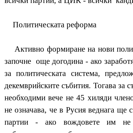
всички партии, а ЦИК - всички канд
Политическата реформа
Активно формиране на нови полит
започне още догодина - ако заработ
за политическата система, предл
декемврийските събития. Тогава за с
необходими вече не 45 хиляди члено
не означава, че в Русия веднага ще 
партии - ако вождовете им не