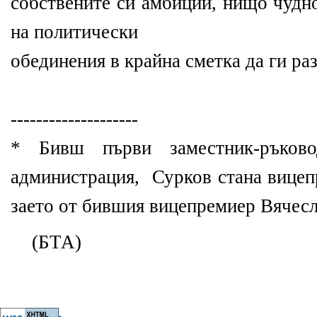
собствените си амбиции, нищо чудно
на политически
обединения в крайна сметка да ги ра
--------------------
* Бивш първи заместник-ръково
администрация, Сурков стана вицеп
заето от бившия вицепремиер Вячесла
(БТА)