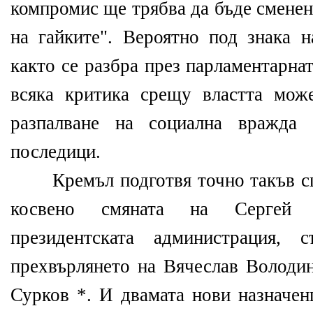
компромис ще трябва да бъде сменен
на гайките". Вероятно под знака н
както се разбра през парламентарна
всяка критика срещу властта мож
разпалване на социална вражда 
последици.
Кремъл подготвя точно такъв сце
косвено смяната на Сергей Н
президентската администрация,
прехвърлянето на Вячеслав Володин
Сурков *. И двамата нови назначен