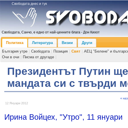
Свободата днес и тук
Свободата, Санчо, е едно от най-ценните блага - Дон Кихот
Политика
Литература
Визии
Други
България утре
|
Свободата
|
Позиция
|
Свят
|
АЕЦ "Белене" и българс
Очи в очи
|
Писма от другаде
|
Президентът Путин ще
мандата си с твърди 
« на
12 Януари 2012
Ирина Войцех, "Утро", 11 януари