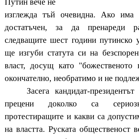
Путин вече не
изглежда тъй очевидна. Ако има
достатъчен, за да пренареди р
следващите шест години путинско у
ще изгуби статута си на безспорен
власт, досущ като "божественото 
окончателно, необратимо и не подле
Засега кандидат-президентът 
прецени доколко са сериоз
протестиращите и какви са допусти
на властта. Руската общественост 