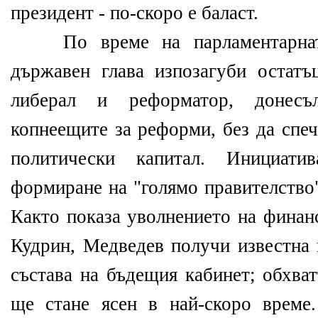
президент - по-скоро е баласт.
По време на парламентарната
държавен глава изпозагуби остат
либерал и реформатор, донес
копнеещите за реформи, без да спе
политически капитал. Инициат
формиране на "голямо правителство"
Както показа уволнението на финан
Кудрин, Медведев получи известна 
състава на бъдещия кабинет; обхва
ще стане ясен в най-скоро време