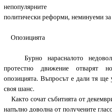
непопулярните
политически реформи, неминуеми за 
Опозицията
Бурно нарасналото недоволст
протестно движение отварят н
опозицията. Въпросът е дали тя ще 
своя шанс.
Както сочат събитията от декември
напълно доволна от получените глас