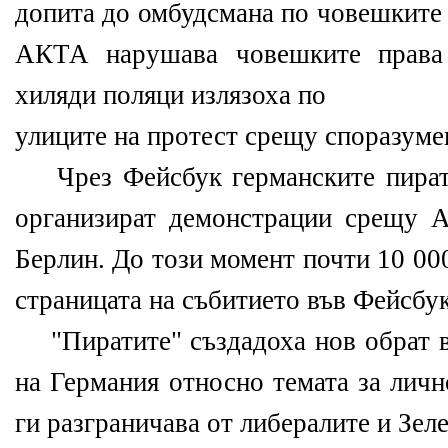
допита до омбудсмана по човешките 
АКТА нарушава човешките права 
хиляди поляци излязоха по
улиците на протест срещу споразуме
Чрез Фейсбук германските пират
организират демонстрации срещу 
Берлин. До този момент почти 10 00
страницата на събитието във Фейсбук
"Пиратите" създадоха нов обрат в
на Германия относно темата за личн
ги разграничава от либералите и Зеле