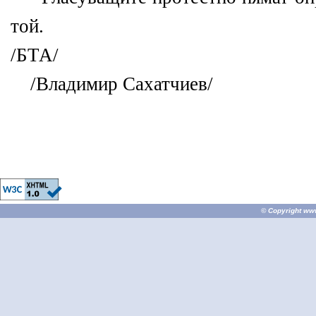
той.
/БТА/
/Владимир Сахатчиев/
© Copyright
ww