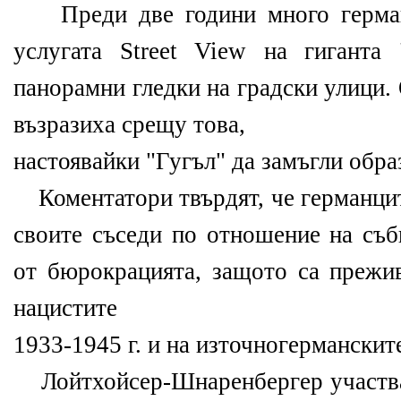
Преди две години много германц
услугата Street View на гиганта 
панорамни гледки на градски улици.
възразиха срещу това,
настоявайки "Гугъл" да замъгли обра
Коментатори твърдят, че германцит
своите съседи по отношение на съб
от бюрокрацията, защото са прежив
нацистите
1933-1945 г. и на източногерманскит
Лойтхойсер-Шнаренбергер участва