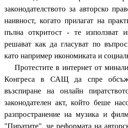
законодателството за авторско прав
наивност, когато прилагат на прак
пълна откритост - те използват 
решават как да гласуват по въпрос
като например икономиката и социал
Протестите в интернет от миналия
Конгреса в САЩ да спре обсъж
възспиране на онлайн пиратство
законодателен акт, който беше нас
разпространение на музика и фил
"Пиратите", че реформата на авторс