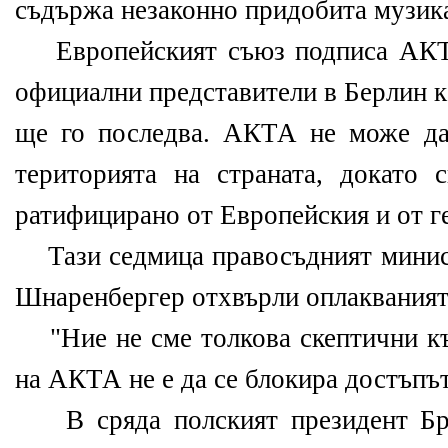
съдържа незаконно придобита музик
Европейският съюз подписа АКТА
официални представители в Берлин к
ще го последва. АКТА не може да
територията на страната, докато 
ратифицирано от Европейския и от г
Тази седмица правосъдният минис
Шнаренбергер отхвърли оплакваният
"Ние не сме толкова скептични към
на АКТА не е да се блокира достъпът
В сряда полският президент Бро