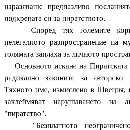
изразяваше предпазливо послания
подкрепата си за пиратството.
Според тях големите корпор
нелегалното разпространение на м
голямата заплаха за личното простра
Основното искане на Пиратската п
радикално законите за авторско 
Тяхното име, измислено в Швеция, 
заклеймяват нарушаването на а
"пиратство".
"Безплатното неограничено р