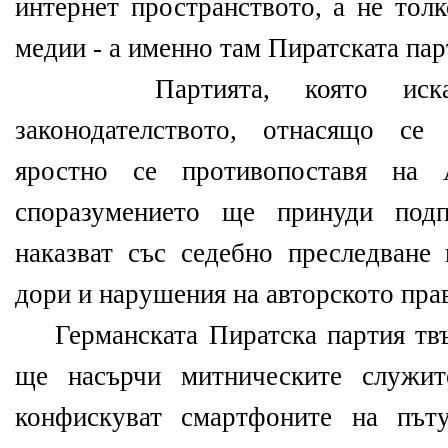
интернет пространството, а не тол
медии - а именно там Пиратската пар
Партията, която иска л
законодателството, отнасящо се
яростно се противопоставя на 
споразумението ще принуди подп
наказват със седебно преследване
дори и нарушения на авторското прав
Германската Пиратска партия твъ
ще насърчи митническите служит
конфискуват смартфоните на път