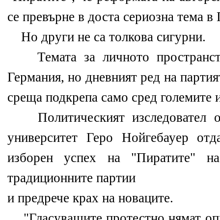
се превърне в доста сериозна тема в
Но други не са толкова сигурни.
Темата за личното пространств
Германия, но дневният ред на партия
среща подкрепа само сред големите 
Политическият изследовател от
университет Геро Нойгебауер отд
изборен успех на "Пиратите" на
традиционните партии
и предрече крах на новаците.
"Гласуващите протестно нямат опре