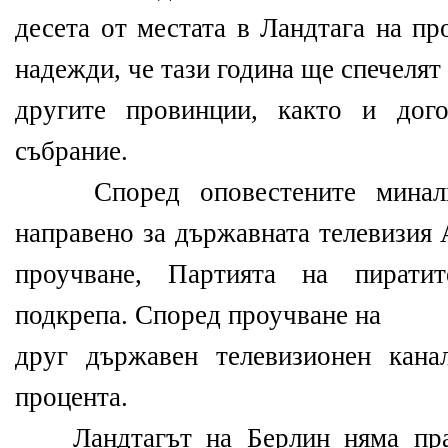
десета от местата в Ландтага на пр
надежди, че тази година ще спечелят
другите провинции, както и дог
събрание.
Според оповестените миналия
направено за държавната телевизия
проучване, Партията на пиратит
подкрепа. Според проучване на
друг държавен телевизионен кан
процента.
Ландтагът на Берлин няма пра