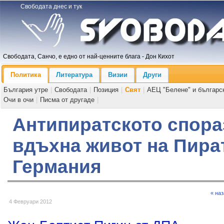
Свободата днес и тук
Свободата, Санчо, е едно от най-ценните блага - Дон Кихот
Политика
Литература
Визии
Други
България утре
|
Свободата
|
Позиция
|
Свят
|
АЕЦ "Белене" и българс
Очи в очи
|
Писма от другаде
|
Антипиратското спор
вдъхна живот на Пира
Германия
« на
4 Февруари 2012