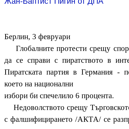
Жан-Баптист Пигин от ДПА
Берлин, 3 февруари
Глобалните протести срещу спора
да се справи с пиратството в инт
Пиратската партия в Германия - п
което на национални
избори би спечелило 6 процента.
Недоволството срещу Търговското
с фалшифицирането /АКТА/ се разп