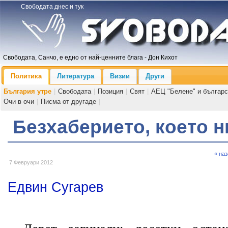
Свободата днес и тук
Свободата, Санчо, е едно от най-ценните блага - Дон Кихот
Политика
Литература
Визии
Други
България утре
|
Свободата
|
Позиция
|
Свят
|
АЕЦ "Белене" и българс
Очи в очи
|
Писма от другаде
|
Безхаберието, което н
« на
7 Февруари 2012
Едвин Сугарев