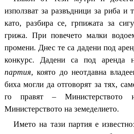
използват за развъдници за риба и 
като, разбира се, грпижата за сиг
грижа. При повечето малки водое
промени. Днес те са дадени под арен
конкурс. Дадени са под аренда
партия
, която до неотдавна владе
биха могли да отговорят за тях, са
го правят – Министерството 
Министерството на земеделието.
Името на тази партия е известно