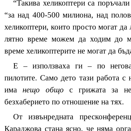
“Такива хеликоптери са поръчали 
“за над 400-500 милиона, над поло
хеликоптери, които просто могат да 
лятно време можем да ходим до м
време хеликоптерите не могат да бъд
Е – използваха ги – по негов
пилотите. Само дето тази работа с 
има
нещо общо
с грижата за не
безхаберието по отношение на тях.
От извънредната пресконферен
Караджова стана ясно, че няма орга