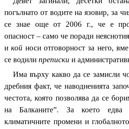
Девет загинали; десетки остан
погълнато от водите на язовир, за чи
се знае още от 2006 г., че е пр
опасност – само че поради неясноти
и
кой
носи отговорност за него, вме
се водили
преписки
и административн
Има върху какво да се замисли ч
дребния факт, че наводненията запо
честота, която позволява да се бор
на Балканите”. За което едва
климатичните промени и глобалното