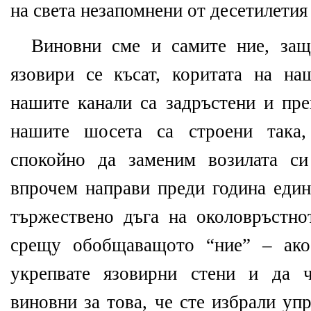
на света незапомнени от десетилетия
Виновни сме и самите ние, защ
язовири се късат, коритата на наш
нашите канали са задръстени и пре
нашите шосета са строени так
спокойно да заменим возилата си
впрочем направи преди година един
тържествено дъга на околовръстно
срещу обобщаващото “ние” – ако
укрепвате язовирни стени и да ч
виновни за това, че сте избрали уп