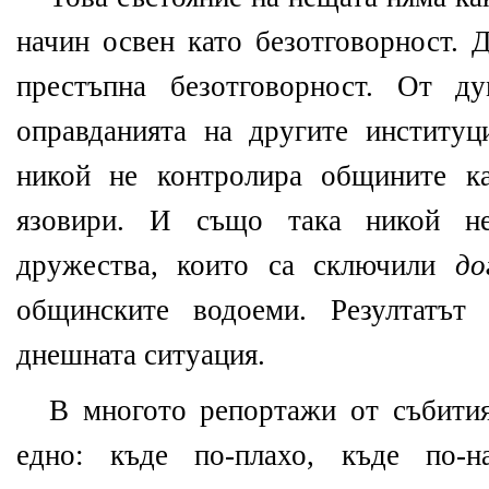
начин освен като безотговорност. 
престъпна безотговорност. От д
оправданията на другите институц
никой не контролира общините ка
язовири. И също така никой не
дружества, които са сключили
до
общинските водоеми. Резултатът
днешната ситуация.
В многото репортажи от събития
едно: къде по-плахо, къде по-н