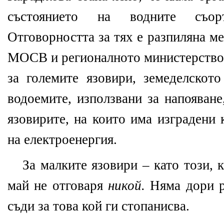
състоянието на водните съор
Отговорността за тях е разпиляна м
МОСВ и регионалното министерство 
за големите язовири, земеделското
водоемите, използвани за напояване
язовирите, на които има изградени 
на електроенергия.
За малките язовири – като този, 
май не отговаря
никой.
Няма дори ре
съди за това кой ги стопанисва.