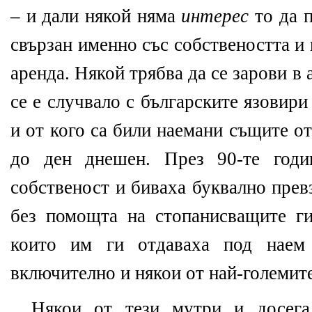
– и дали някой няма
интерес
то да 
свързан именно със собствеността и 
аренда. Някой трябва да се зарови в 
се е случвало с българските язовири
и от кого са били наемани същите о
до ден днешен. През 90-те годи
собственост и биваха буквално пре
без помощта на стопанисващите г
които им ги отдаваха под наем
включително и някои от най-големите
Някои от тези мутри и досега