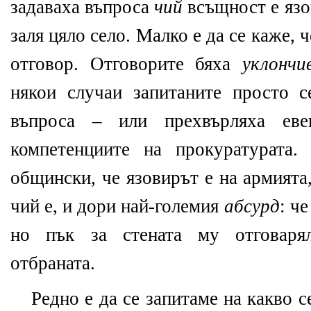
задаваха въпроса
чий
всъщност е язо
заля цяло село. Малко е да се каже, 
отговор. Отговорите бяха
уклончи
някои случаи запитаните просто с
въпроса – или прехвърляха еве
компетенциите на прокуратурата.
общински, че язовирът е на армията
чий е, и дори най-големия
абсурд
: ч
но пък за стената му отговаря
отбраната.
Редно е да се запитаме на какво 