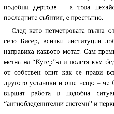
подобни дертове – а това нехайс
последните събития, е престъпно.
След като петметровата вълна о
село Бисер, всички институции до
направиха каквото мотат. Сам прем
метна на “Кугер”-а и полетя към бе
от собствен опит как се прави в
другото установи и още нещо – че 
вършат работа в подобна ситу
“антиобледенителни системи” и перки