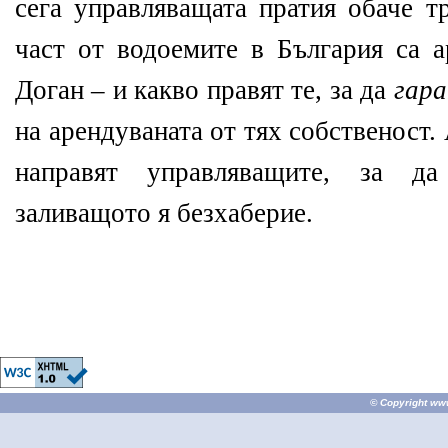
сега управляващата пратия обаче т
част от водоемите в България са а
Доган – и какво правят те, за да
гар
на арендуваната от тях собственост.
направят управляващите, за д
заливащото я безхаберие.
© Copyright
ww