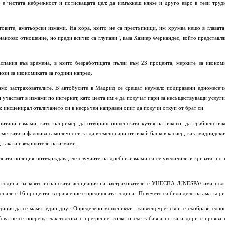
 е честата небрежност и потискащата цел: да измъкнеш някое и друго евро в тези труд
итовите, аматьорски измами. На хора, които не са престъпници, им хрумва нещо в главата
нансово отношение, но преди всичко са глупави”, каза Хавиер Фернандес, който представля
спания във времена, в които безработицата пълзи към 23 процента, мерките за иконом
ози за икономиката за години напред.
амо застрахователите. В автобусите в Мадрид се срещат неумело подправени едномесеч
 участват в измами по интернет, като целта им е да получат пари за несъществуващи услуги
ж инсценирал отвличането си в несръчен направен опит да получи откуп от брат си.
зпитани измами, като например да отвориш пощенската кутия на някого, да грабнеш няк
сметката и фалшива самоличност, за да вземеш пари от някой банков касиер, каза мадридски
, така и извършители на измами.
алната полиция потвърждава, че случаите на дребни измами са се увеличили в кризата, но 
та година, за която испанската асоциация на застрахователите УНЕСПА /UNESPA/ има пъл
снали с 16 процента
в сравнение с предишната година.
Повечето са били дело на аматьори
адиция да се мамят един друг. Определено мошеникът - живеещ чрез своите съобразителнос
Това не се посреща чак толкова с презрение, колкото със забавна нотка и дори с проява 