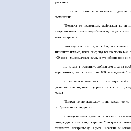
уважение.
Но днешната икономическа криза създава нов 
възхищение.
“Появиха се измамници, действащи по прин
застрахователи и казва, че работата му се увеличала
започна кризата.
Ръководителят на отдела за борба с измамите
типичната измама, която се среща все по-често там, 
400 евро - максималната сума, която обикновено се п
Но когато в полицията дойдат хора, за да съ
хора, които да се разхожат с по 400 евро в джоба”, к
И тъй като голяма част от тези хора са абс
разпитват в полицейското управление и когато декла
лъжат.
“Накрая те не издържат и ни казват, че са
съображения за сигурност.
Испанците имат дума за
- и старо увлечен
литературата има жанр, наричан “пикаресков роман”
заглавието “Ласарильо де Тормес” /Lazarillo de Tormes