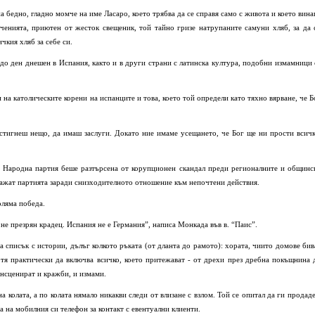
на бедно, гладно момче на име Ласаро, което трябва да се справя само с живота и което вина
енията, приютен от жесток свещеник, той тайно гризе натрупаните самуни хляб, за да 
чкия хляб за себе си.
о ден днешен в Испания, както и в други страни с латинска култура, подобни измамници 
и на католическите корени на испанците и това, което той определи като тяхно вярване, че Б
стигнеш нещо, да имаш заслуги. Докато ние имаме усещането, че Бог ще ни прости всичк
ка Народна партия беше разтърсена от корупционен скандал преди регионалните и общинс
кажат партията заради снизходителното отношение към непочтени действия.
оляма победа.
 не презрян крадец. Испания не е Германия”, написа Монкада във в. “Паис”.
а списък с истории, дълъг колкото ръката (от дланта до рамото): хората, чиито домове бив
 тя практически да включва всичко, което притежават - от дрехи през дребна покъщнина 
нсценират и кражби, и измами.
 колата, а по колата нямало никакви следи от влизане с взлом. Той се опитал да ги продаде
а на мобилния си телефон за контакт с евентуални клиенти.