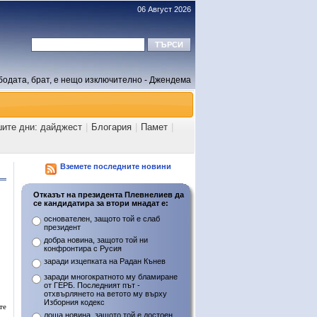
06 Август 2026
бодата, брат, е нещо изключително - Джендема
шите дни: дайджест
|
Блогария
|
Памет
|
Вземете последните новини
Отказът на президента Плевнелиев да
се кандидатира за втори мнадат е:
основателен, защото той е слаб
президент
добра новина, защото той ни
конфронтира с Русия
заради изцепката на Радан Кънев
заради многократното му бламиране
от ГЕРБ. Последният път -
отхвърлянето на ветото му върху
Изборния кодекс
те
лоша новина, защото той е достоен