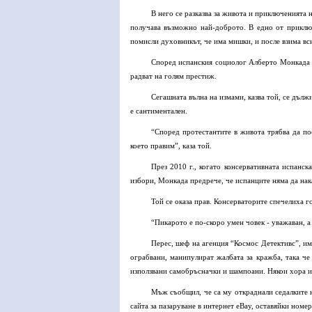
В него се разказва за живота и приключенията 
получава възможно най-доброто. В едно от приключ
помисли духовникът, че има мишки, и после взима вси
Според испанския социолог Алберто Монкада д
радват на голям престиж.
Сегашната вълна на измами, казва той, се дълж
е сантиментален.
“Според протестантите в живота трябва да по
което правим”, каза той.
През 2010 г., когато консервативната испанс
избори, Монкада предрече, че испанците няма да на
Той се оказа прав. Консерваторите спечелиха г
“Пикарото е по-скоро умен човек - уважаван, а
Перес, шеф на агенция “Космос Детективс”, им
ограбвани, манипулират жалбата за кражба, така че
използвани самобръсначки и шампоани. Някои хора и
Мъж съобщил, че са му откраднали седалките на
сайта за пазаруване в интернет eBay, оставяйки номер