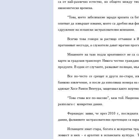
са от най-различно естество, но общото между тях
икономически времена.
“Това, което забелязахме заради кризата са б
опитват да извършат измами, които са дребни във фи
сдружение на испански застрахователни компании.
Всичко това говори за растящо отчаяние в И
причиняват несгоди, а служители дават мрачни прогн
Мишените на тази подла креативност не са с
карти за градския транспорт. Някога честни граждани
продукти. В един от случаите, разказват полицаи, мъ
Все по-често се срещат и други по-стари, и
банково извлечение, и после да използваш номера на 
адвокат Хосе Рамон Вентура, защитавал както жертви
“Това става все по-масово”, каза той. Национ
разполага с
конкретни данни.
Фернандес заяви, че през 2010 г., последна
данни, фалшивите застрахователни претенции са нара
Испанците имат стара, богата и колоритна тр
ловкост и нюх - е архетип в испанската култура.