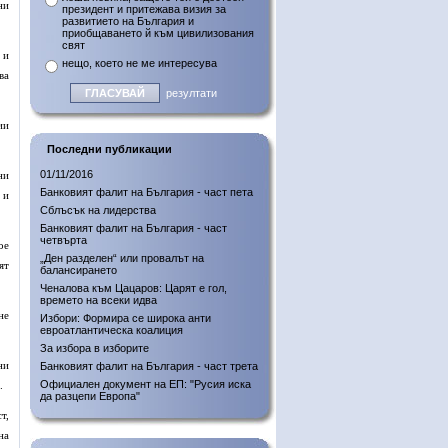
ни
президент и притежава визия за
развитието на България и
приобщаването й към цивилизования
свят
 и
нещо, което не ме интересува
ва
резултати
ии
Последни публикации
01/11/2016
ни
Банковият фалит на България - част пета
 и
Сблъсък на лидерства
Банковият фалит на България - част
четвърта
ое
„Ден разделен“ или провалът на
ят
балансирането
Ченалова към Цацаров: Царят е гол,
времето на всеки идва
не
Избори: Формира се широка анти
евроатлантическа коалиция
За избора в изборите
ни
Банковият фалит на България - част трета
Официален документ на ЕП: "Русия иска
.
да разцепи Европа"
т,
на