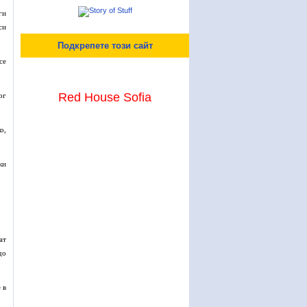
ги
си
Подкрепете този сайт
се
Red House Sofia
ог
о,
ки
ат
до
 в