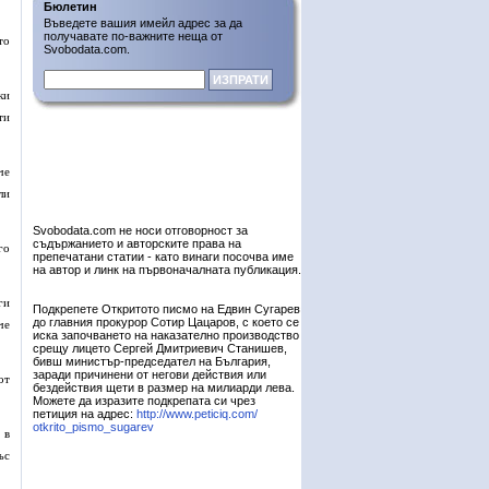
Бюлетин
Въведете вашия имейл адрес за да
получавате по-важните неща от
то
Svobodata.com.
ки
ти
че
ли
Svobodata.com не носи отговорност за
съдържанието и авторските права на
го
препечатани статии - като винаги посочва име
на автор и линк на първоначалната публикация.
ги
Подкрепете Откритото писмо на Едвин Сугарев
до главния прокурор Сотир Цацаров, с което се
че
иска започването на наказателно производство
срещу лицето Сергей Дмитриевич Станишев,
бивш министър-председател на България,
заради причинени от негови действия или
от
бездействия щети в размер на милиарди лева.
Можете да изразите подкрепата си чрез
петиция на адрес:
http://www.peticiq.com/
otkrito_pismo_sugarev
 в
ъс