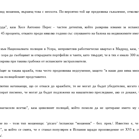
вид мошеник, вършещ това с неохота. По-вероятно той ще предизвика съжаление, отколко
уда”, каза Хосе Антонио Перес - частен детектив, който разкрива измами за испанс
 с 45 процента, откакто преди няколко години със спукването на балона на недвижимите имо
 към Националната полиция в Усера, неприветлив работнически квартал в Мадрид, каза, 
е хора да съобщават за откраднати портфейли и чанти, като твърдят, че в тях е имало 300 и
окрива при такива грабежи от испанските застрахователи.
общят за такава кражба, това често предизвиква недоумение, защото “в наши дни няма мно
аза полицейският представител.
олютни начинаещи, що се отнася до кражбите, те не могат да бъдат убедителни, когато 
рират писмено, че могат да бъдат подложени на наказателно преследване, ако се докаже, 
 нагласили всичко”, каза цивилният полицай, който помоли да не цитираме името му 
ие по - този тип мошеници: ‘picaro’ /испански “мошеник” - бел. прев./. Известно е, че
, за който се смята, че е станал популярен в Испания заради произведение от XVI в. с
/.