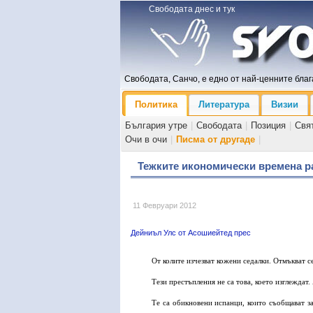
Свободата днес и тук
Свободата, Санчо, е едно от най-ценните блага
Политика
Литература
Визии
България утре
|
Свободата
|
Позиция
|
Свя
Очи в очи
|
Писма от другаде
|
Тежките икономически времена ра
11 Февруари 2012
Дейниъл Улс от Асошиейтед прес
От колите изчезват кожени седалки. Отмъкват с
Тези престъпления не са това, което изглеждат
Те са обикновени испанци, които съобщават з