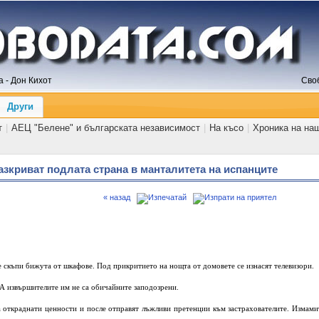
 - Дон Кихот
Сво
Други
т
|
АЕЦ "Белене" и българската независимост
|
На късо
|
Хроника на на
зкриват подлата страна в манталитета на испанците
« назад
е скъпи бижута от шкафове. Под прикритието на нощта от домовете се изнасят телевизори.
. А извършителите им не са обичайните заподозрени.
а откраднати ценности и после отправят лъжливи претенции към застрахователите. Измами