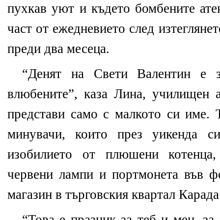
пухкав уют и където бомбените ате
част от ежедневието след изтегляне
преди два месеца.
“Денят на Свети Валентин е з
влюбените”, каза Лина, училищен а
представи само с малкото си име. 
минувачи, които през уикенда с
изобилието от плюшени котенца,
червени лампи и портмонета във ф
магазин в търговския квартал Карада
“Това е празник за теб и мен, за