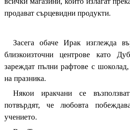
всички магазини, които излагат пре
продават сърцевидни продукти.
Засега обаче Ирак изглежда в
близкоизточни центрове като Ду
зареждат пълни рафтове с шоколад,
на празника.
Някои иракчани се възползва
потвърдят, че любовта побеждав
учението.