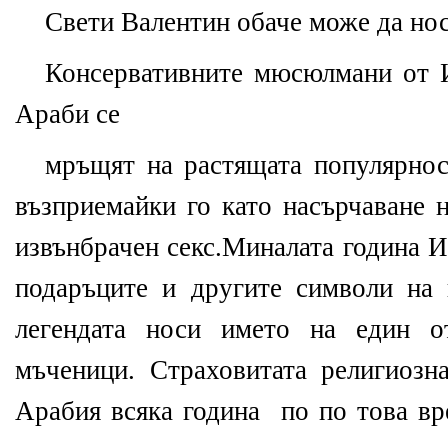
Свети Валентин обаче може да но
Консервативните мюсюлмани от 
Араби се
мръщят на растящата популярност
възприемайки го като насърчаване 
извънбрачен секс.Миналата година И
подаръците и другите символи на 
легендата носи името на един о
мъченици. Страховитата религиозн
Арабия всяка година
по по това вр