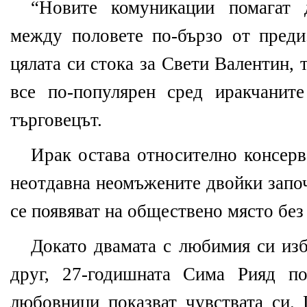
“Новите комуникации помагат 
между половете по-бързо от пред
цялата си стока за Свети Валентин, 
все по-популярен сред иракчаните
търговецът.
Ирак остава относително консерв
неотдавна неомъжените двойки започ
се появяват на обществено място бе
Докато двамата с любимия си изб
друг, 27-годишната Сима Рияд по
любовници показват чувствата си.