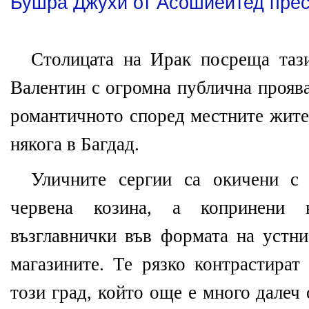
Бушра Джухи от Асошиейтед пре
Столицата на Ирак посреща таз
Валентин с огромна публична проява
романтичното според местните жите
някога в Багдад.
Уличните сергии са окичени с 
червена козина, а копринени 
възглавнички във формата на устни
магазините. Те рязко контрастират
този град, който още е много далеч