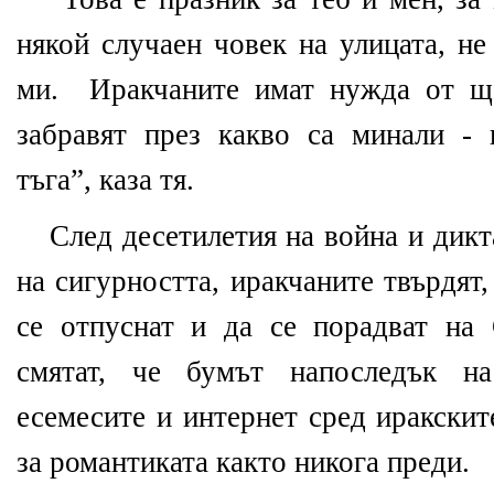
някой случаен човек на улицата, не
ми.
Иракчаните имат нужда от ща
забравят през какво са минали -
тъга”, каза тя.
След десетилетия на война и дикт
на сигурността, иракчаните твърдят,
се отпуснат и да се порадват на
смятат, че бумът напоследък на
есемесите и интернет сред иракски
за романтиката както никога преди.