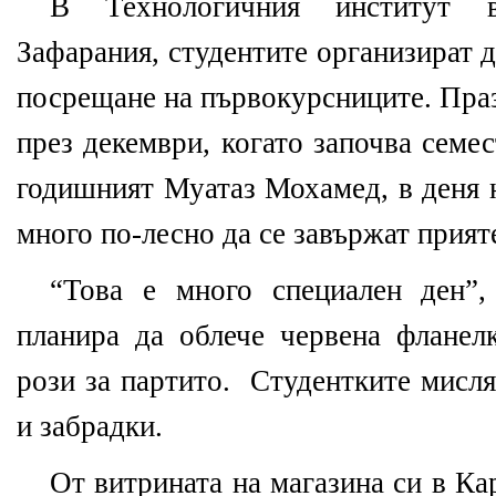
В Технологичния институт в
Зафарания, студентите организират 
посрещане на първокурсниците. Пра
през декември, когато започва семес
годишният Муатаз Мохамед, в деня 
много по-лесно да се завържат прият
“Това е много специален ден”,
планира да облече червена фланел
рози за партито.
Студентките мисля
и забрадки.
От витрината на магазина си в К