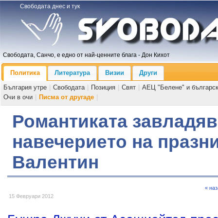
Свободата днес и тук
Свободата, Санчо, е едно от най-ценните блага - Дон Кихот
Политика
Литература
Визии
Други
България утре
|
Свободата
|
Позиция
|
Свят
|
АЕЦ "Белене" и българс
Очи в очи
|
Писма от другаде
|
Романтиката завладяв
навечерието на празн
Валентин
« на
15 Февруари 2012