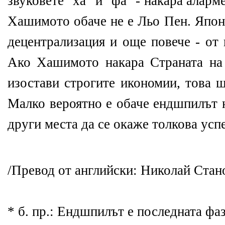
звуковете "ха" и "фа" - накара аларм
Хашимото обаче не е Льо Пен. Япон
децентрализация и още повече - от
Ако Хашимото накара Страната на
изостави строгите икономии, това 
Малко вероятно е обаче ендшпилът 
други места да се окаже толкова усп
/Превод от английски: Николай Стан
* б. пр.: Ендшпилът е последната фа