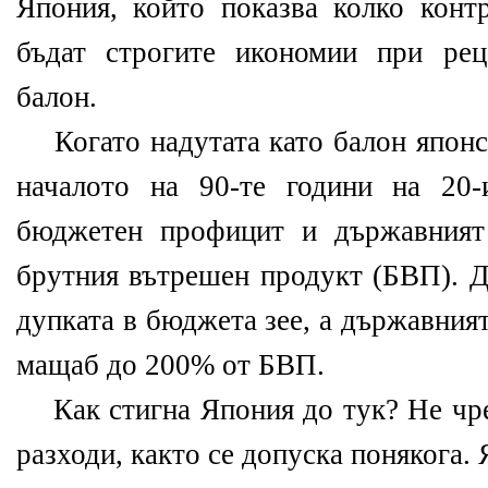
Япония, който показва колко конт
бъдат строгите икономии при рец
балон.
Когато надутата като балон японск
началото на 90-те години на 20-
бюджетен профицит и държавният
брутния вътрешен продукт (БВП). Д
дупката в бюджета зее, а държавният
мащаб до 200% от БВП.
Как стигна Япония до тук? Не чр
разходи, както се допуска понякога.