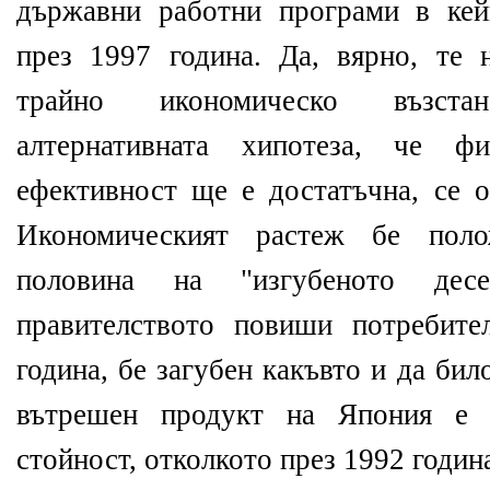
държавни работни програми в кей
през 1997 година. Да, вярно, те 
трайно икономическо възст
алтернативната хипотеза, че фи
ефективност ще е достатъчна, се о
Икономическият растеж бе поло
половина на "изгубеното десе
правителството повиши потребите
година, бе загубен какъвто и да би
вътрешен продукт на Япония е 
стойност, отколкото през 1992 годин