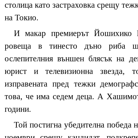
столица като застраховка срещу теж
на Токио.
И макар премиерът Йошихико Н
ровеща в тинесто дъно риба 
ослепителния външен блясък на д
юрист и телевизионна звезда, т
изправената пред тежки демограф
това, че има седем деца. А Хашимо
години.
Той постигна убедителна победа н
ноември срещу кандидат, подкреп