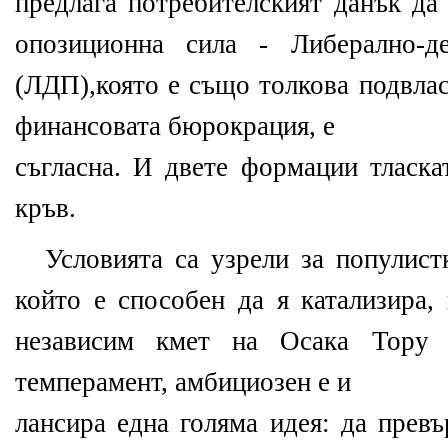
предлага потребителският данък да
опозиционна сила - Либерално-де
(ЛДП),която е също толкова подвлас
финансовата бюрокрация, е
съгласна. И двете формации тласка
кръв.
Условията са узрели за популист
който е способен да я катализира,
независим кмет на Осака Тору
темперамент, амбициозен е и
лансира една голяма идея: да превъ