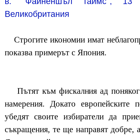
в. "Файненшъл таймс", 13 
Великобритания
Строгите икономии имат неблагоп
показва примерът с Япония.
Пътят към фискалния ад понякога
намерения. Докато европейските 
убедят своите избиратели да при
съкращения, те ще направят добре, а