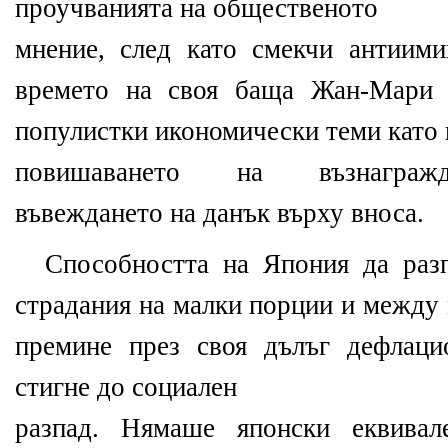
проучванията на общественото
мнение, след като смекчи антиими
времето на своя баща Жан-Мари 
популистки икономически теми като
повишаването на възнагражд
въвеждането на данък върху вноса.
Способността на Япония да раз
страдания на малки порции и между 
премине през своя дълъг дефлаци
стигне до социален
разпад. Нямаше японски еквивал