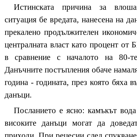
Истинската причина за влоша
ситуация бе вредата, нанесена на д
прекалено продължителен икономиче
централната власт като процент от 
в сравнение с началото на 80-т
Данъчните постъпления обаче намал
година - годината, през която бяха 
данъци.
Посланието е ясно: камъкът вода
високите данъци могат да доведа
приходи. При рецесии след спукване