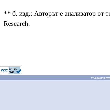
** б. изд.: Авторът е анализатор от 
Research.
© Copyright
ww