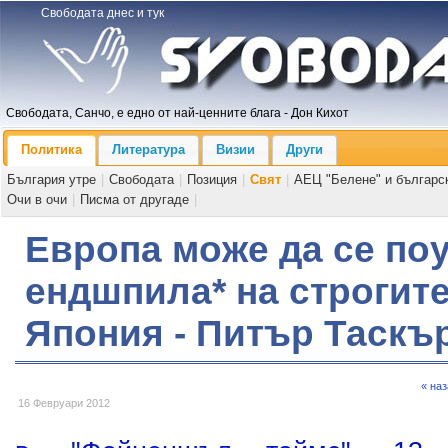
Свободата днес и тук
Свободата, Санчо, е едно от най-ценните блага - Дон Кихот
Политика
Литература
Визии
Други
България утре
|
Свободата
|
Позиция
|
Свят
|
АЕЦ "Белене" и българс
Очи в очи
|
Писма от другаде
|
Европа може да се поу
ендшпила* на строгит
Япония - Питър Таскър
« на
16 Февруари 2012