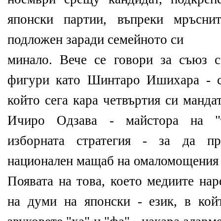
японски партии, въпреки мръсни
подложен заради семейното си
минало. Вече се говори за съюз 
фигури като Шинтаро Ишихара - с
който сега кара четвъртия си манда
Ичиро Одзава - майстора на "
изборната стратегия - за да пр
национален мащаб на омаломощения 
Появата на това, което медиите нар
на думи на японски - език, в ко