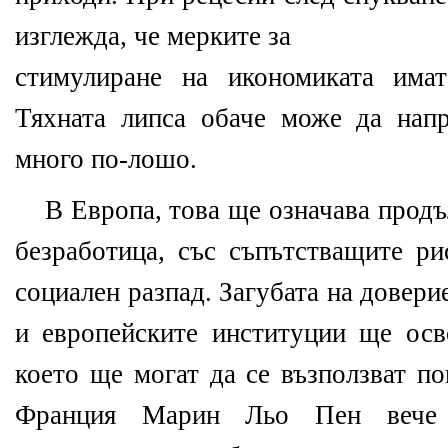
изглежда, че мерките за
стимулиране на икономиката има
Тяхната липса обаче може да нап
много по-лошо.
В Европа, това ще означава продъ
безработица, със съпътстващите ри
социален разпад. Загубата на довери
и европейските институции ще осв
което ще могат да се възползват п
Франция Марин Льо Пен вече 