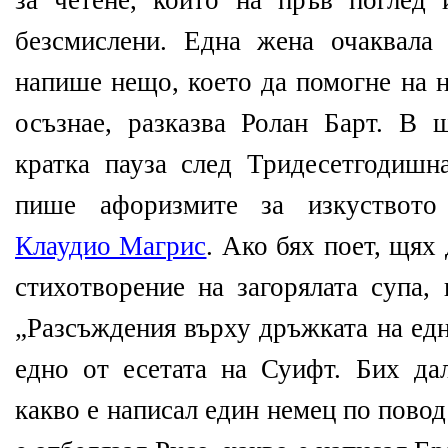
за четене, които на пръв поглед
безсмислени. Една жена очаквала
напише нещо, което да помогне на 
осъзнае, разказва Ролан Барт. В 
кратка пауза след Тридесетгодишн
пише афоризмите за изкуството 
Клаудио Магрис
. Ако бях поет, щях
стихотворение на загорялата супа,
„Разсъждения върху дръжката на едн
едно от есетата на Суифт. Бих дал
какво е написал един немец по повод