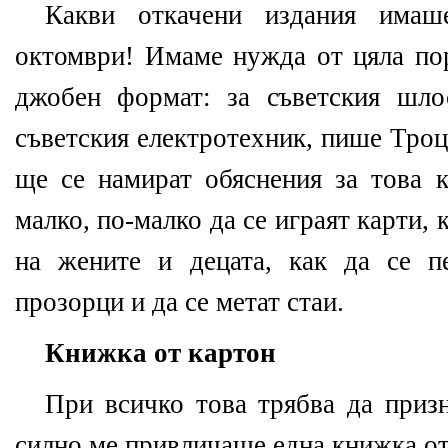
Какви откачени издания има
октомври! Имаме нужда от цяла по
джобен формат: за съветския шлос
съветския електротехник, пише Троц
ще се намират обяснения за това к
малко, по-малко да се играят карти, 
на жените и децата, как да се п
прозорци и да се метат стаи.
Книжка от картон
При всичко това трябва да призн
силно ме привличаше една книжка от