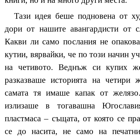
книги, но и на много други места.
Тази идея беше подновена от ху
дори от нашите авангардисти от 
Какви ли само послания не опакова
кутии, вярвайки, че по този начин у
на четивото. Веднъж си купих же
разказваше историята на четири 
самата тя имаше капак от желязо
излизаше в тогавашна Югослав
пластмаса – същата, от която се п
се до насита, не само на печатн