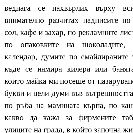
веднага се нахвърлих върху вси
внимателно разчитах надписите по
сол, кафе и захар, по рекламните лис
по опаковките на шоколадите, 
календар, думите по емайлираните 
къде се намира килера или банята
които майка ми носеше от пазарува
букви и цели думи във вътрешността
по ръба на мамината кърпа, по кан
какво да кажа за фирмените таб
улиците на града, в който започна ж