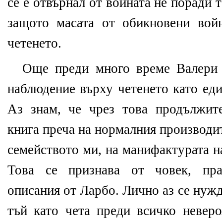
се е отвърнал от войната не поради 
защото масата от обикновени вой
четенето.
Още преди много време Валери 
наблюдение върху четенето като еди
Аз знам, че чрез това продължит
книга преча на нормалния производи
семейството ми, на манифактурата 
Това се признава от човек, пра
описания от Ларбо. Лично аз се нуж
тъй като чета преди всичко неверо