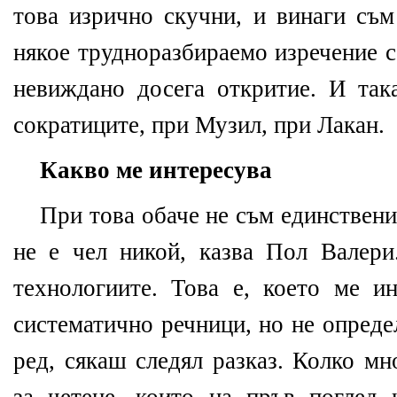
това изрично скучни, и винаги съм
някое трудноразбираемо изречение с
невиждано досега откритие. И так
сократиците, при Музил, при Лакан.
Какво ме интересува
При това обаче не съм единствени
не е чел никой, казва Пол Валери
технологиите. Това е, което ме ин
систематично речници, но не опреде
ред, сякаш следял разказ. Колко м