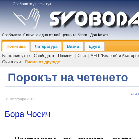
Свободата днес и тук
Свободата, Санчо, е едно от най-ценните блага - Дон Кихот
Политика
Литература
Визии
Други
България утре
|
Свободата
|
Позиция
|
Свят
|
АЕЦ "Белене" и българс
Очи в очи
|
Писма от другаде
|
Порокът на четенето
« на
19 Февруари 2012
Бора Чосич