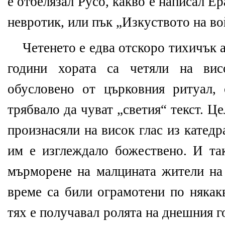
е отбелязал Русо, какво е написал Ер
невротик, или пък „Изкуството на во
Четенето е едва отскоро тихичък 
години хората са четяли на вис
обусловено от църковния ритуал,
трябвало да чуват „светия“ текст. Ц
произнасяли на висок глас из катедр
им е изглеждало божествено. И та
мърморене на малцината жители на 
време са били ограмотени по някак
тях е получавал ролята на днешния г