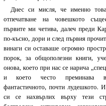
Днес си мисля, че именно това
отпечатване на човешкото съще
първите ми четива, далеч преди К
по-късно, дори и след първия прочи
винаги си оставаше огромно простр
порок, за общополезни книги, уч
онова, което при нас се нарича „спе
и което често преминава в н
фантастичното, почти лудешкото. И
си се нахвърлих върху тези ст