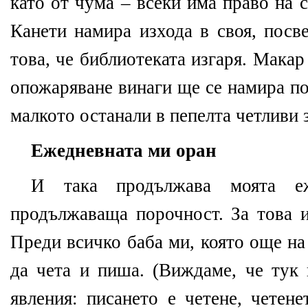
като от чума – всеки има право на 
Канети намира изхода в своя, посв
това, че библиотеката изгаря. Макар
опожаряване винаги ще се намира по
малкото останали в пепелта четливи 
Ежедневната ми оран
И така продължава моята еж
продължаваща порочност. За това 
Преди всичко баба ми, която още на
да чета и пиша. (Виждаме, че тук 
явления: писането е четене, четене