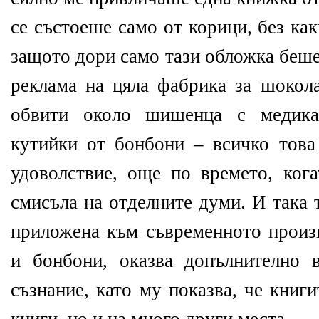
се състоеше само от корици, без ка
защото дори само тази обложка беше
реклама на цяла фабрика за шокола
обвити около шишенца с медика
кутийки от бонбони – всичко тов
удоволствие, още по времето, ког
смисъла на отделните думи. И така 
приложена към съвременното произ
и бонбони, оказва допълнително 
съзнание, като му показва, че книг