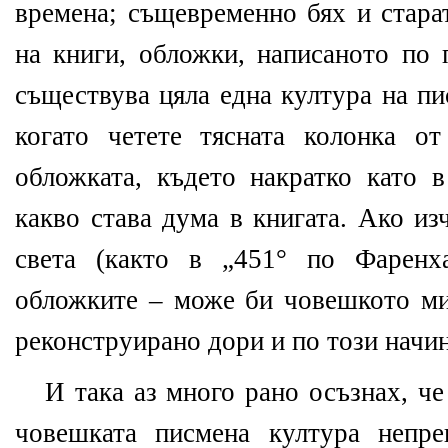
времена; същевременно бях и стара
на книги, обложки, написаното по 
съществува цяла една култура на пи
когато четете тясната колонка о
обложката, където накратко като в
какво става дума в книгата. Ако из
света (както в „451° по Фаренх
обложките – може би човешкото ми
реконструирано дори и по този начин
И така аз много рано осъзнах, че
човешката писмена култура непр