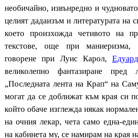
необичайно, извънредно и чудновато
целият дадаизъм и литературата на 
което произхожда четивото на пр
текстове, още при маниеризма, 
говорене при Луис Карол,
Едуар
великолепно фантазиране пред
„Последната лента на Крап“ на Сам
могат да се доближат към края си п
който обаче изглежда някак нормален
на очния лекар, чета само една-еди
на кабинета му, се намирам на края н