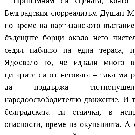
Припомням си сцената, която 
Белградския сюрреализъм Душан Мат
по време на партизанското въстание
бъдещите борци около него чисте
седял наблизо на една тераса, 
Ядосвало го, че идвали много в
цигарите си от неговата – така ми 
да поддържа тютнопуше
народоосвободително движение. И т
белградската си стаичка, в неп
опасности, време на окупацията. А 