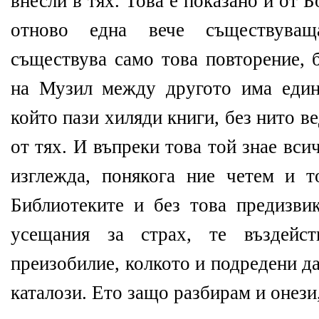
внесли в тях. Това е показано и от 
отново една вече съществуващ
съществува само това повторение, 
на Музил между другото има един
който пази хиляди книги, без нито в
от тях. И въпреки това той знае всич
изглежда, понякога ние четем и то
Библиотеките и без това предизви
усещания за страх, те въздейст
преизобилие, колкото и подредени д
каталози. Ето защо разбирам и онези,