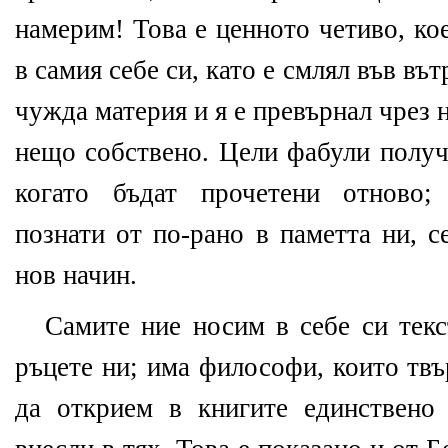
намерим! Това е ценното четиво, ко
в самия себе си, като е смлял във въ
чужда материя и я е превърнал чрез
нещо собствено. Цели фабули получ
когато бъдат прочетени отново;
познати от по-рано в паметта ни, с
нов начин.
Самите ние носим в себе си текс
ръцете ни; има философи, които твъ
да открием в книгите единствено