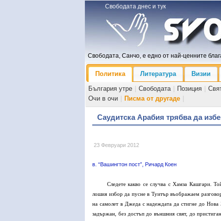
Свободата днес и тук
Свободата, Санчо, е едно от най-ценните блага
Политика
Литература
Визии
България утре
|
Свободата
|
Позиция
|
Свя
Очи в очи
|
Писма от другаде
|
Саудитска Арабия трябва да избе
23 Февруари 2012
в. “Вашингтон пост”, Ричард Коен
Следете какво се случва с Хамза Кашгари. Т
лошия избор да пусне в Туитър въображаем разговор 
на самолет в Джеда с надеждата да стигне до Нова 
задържан, без достъп до външния свят, до пристиган