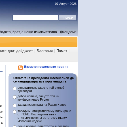
07 Август 2026
бодата, брат, е нещо изключително - Джендема
шите дни: дайджест
|
Блогария
|
Памет
|
Вземете последните новини
Отказът на президента Плевнелиев да
се кандидатира за втори мнадат е:
основателен, защото той е слаб
президент
добра новина, защото той ни
конфронтира с Русия
заради изцепката на Радан Кънев
но
заради многократното му бламиране
се
от ГЕРБ. Последният път -
бе
отхвърлянето на ветото му върху
Изборния кодекс
 в
лоша новина, защото той е достоен