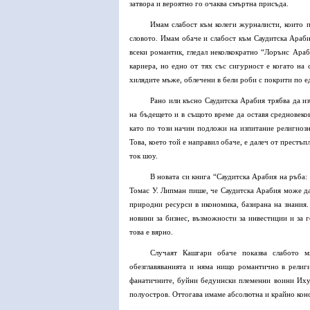
затвора и вероятно го очаква смъртна присъда.
Имам слабост към колеги журналисти, които п
словото. Имам обаче и слабост към Саудитска Араб
всеки романтик, гледал неколкократно “Лорънс Араб
кариера, но едно от тях със сигурност е когато на
хилядите мъже, облечени в бели роби с покрити по е
Рано или късно Саудитска Арабия трябва да и
на бъдещето и в същото време да оставя средновеко
като по този начин подложи на изпитание религиозн
Това, което той е направил обаче, е далеч от престъ
ток шоу.
В новата си книга “Саудитска Арабия на ръба
Томас У. Липман пише, че Саудитска Арабия може да
природни ресурси в икономика, базирана на знания.
новини за бизнес, възможности за инвестиции и за г
това е вярно.
Случаят Кашгари обаче показва слабото 
обезглавяванията и няма нищо романтично в религ
фанатичните, буйни бедуински племенни воини Иху
полуостров. Оттогава имаме абсолютна и крайно конс