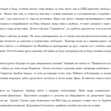
опадат в беда, особено когато става въпрос за това, което ние в САЩ наричаме свобода 
ия.
Когато бях там, се отнесоха към мен с голяма уважение и гостоприемство и подобно 
ски”, съм омагьосан от чара на пустинята. Имал съм много странни преживявания в своя
 стадион в покрайнините на Рияд обърнах назад глава и разбрах, че моят домакин е един 
дин и същи начин глави.
Когато той каза “Следвай ме”, аз сграбчих дрехата му и не я пусна
збере в кой век да живее. Не може едновременно да се стреми към високотехнологичния св
вни личности да диктуват и ограничават свободите.
Кашгари може да е някакъв идиот, сл
ите власти, а и избирането на Малайзия за прехвърляне на друг самолет не е особено умн
пление. В почти всяка друга държава той щеше да бъде игнориран или да бъде поканен в рад
: несигурното бъдеще на един американски съюзник” бившият ми колега от “Вашингтон пос
 избере да стане втора Норвегия - богата на петрол държава, която превръща изобилието 
 Саудитска Арабия твърди, че иска да направи точно това. Нейните уебстраници са пълни
олемия напредък, който кралството постигна в почти всяка сфера. В известен смисъл всич
място на Саудитска Арабия, което е направо отблъскващо. Няма нищо романтично
иозния фанатизъм.
Кралството всъщност е резултат на обвързването на династията Сауд
ан (ар.
братя). Съюзът даде възможност на Ибн Сауд да завладее голяма част от Арабск
ервативна монархия. Държавната й религия е крайният уахабистки клон на исляма.