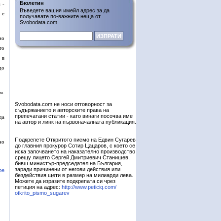
Бюлетин
 -
Въведете вашия имейл адрес за да
 е
получавате по-важните неща от
Svobodata.com.
но
то
 в
до
я.
Svobodata.com не носи отговорност за
съдържанието и авторските права на
препечатани статии - като винаги посочва име
да
на автор и линк на първоначалната публикация.
Подкрепете Откритото писмо на Едвин Сугарев
но
до главния прокурор Сотир Цацаров, с което се
иска започването на наказателно производство
срещу лицето Сергей Дмитриевич Станишев,
бивш министър-председател на България,
заради причинени от негови действия или
ре
бездействия щети в размер на милиарди лева.
Можете да изразите подкрепата си чрез
петиция на адрес:
http://www.peticiq.com/
otkrito_pismo_sugarev