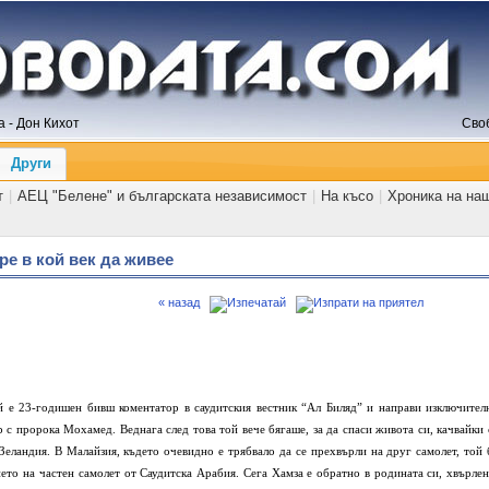
 - Дон Кихот
Сво
Други
т
|
АЕЦ "Белене" и българската независимост
|
На късо
|
Хроника на на
ре в кой век да живее
« назад
ой е 23-годишен бивш коментатор в саудитския вестник “Ал Биляд” и направи изключител
с пророка Мохамед. Веднага след това той вече бягаше, за да спаси живота си, качвайки 
Зеландия. В Малайзия, където очевидно е трябвало да се прехвърли на друг самолет, той 
ето на частен самолет от Саудитска Арабия. Сега Хамза е обратно в родината си, хвърлен