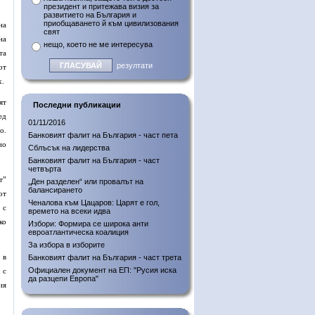
президент и притежава визия за
развитието на България и
приобщаването й към цивилизования
на
свят
на
нещо, което не ме интересува
та
резултати
от
х.
ят
Последни публикации
ед
01/11/2016
о.
Банковият фалит на България - част пета
ио
Сблъсък на лидерства
Банковият фалит на България - част
четвърта
т”
„Ден разделен“ или провалът на
балансирането
от
Ченалова към Цацаров: Царят е гол,
 с
времето на всеки идва
ко
Избори: Формира се широка анти
евроатлантическа коалиция
За избора в изборите
 в
Банковият фалит на България - част трета
Официален документ на ЕП: "Русия иска
 с
да разцепи Европа"
ия