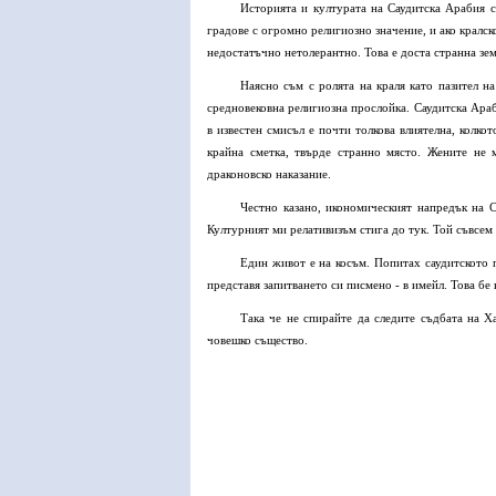
Историята и културата на Саудитска Арабия с
градове с огромно религиозно значение, и ако кралск
недостатъчно нетолерантно. Това е доста странна зем
Наясно съм с ролята на краля като пазител н
средновековна религиозна прослойка. Саудитска Араб
в известен смисъл е почти толкова влиятелна, колко
крайна сметка, твърде странно място. Жените не 
драконовско наказание.
Честно казано, икономическият напредък на С
Културният ми релативизъм стига до тук. Той съвсем 
Един живот е на косъм. Попитах саудитското 
представя запитването си писмено - в имейл. Това бе
Така че не спирайте да следите съдбата на Х
човешко същество.