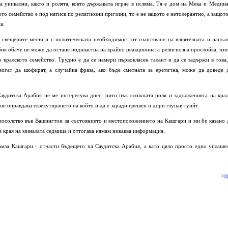
а уникални, както и ролята, която държавата играе в исляма. Тя е дом на Мека и Медина
ото семейство е под натиск по религиозни причини, то е не защото е нетолерантно, а защото
я.
а свещените места и с политическата необходимост от озаптяване на влиятелната и напъл
ия обаче не може да остане подвластна на крайно реакционната религиозна прослойка, коя
то кралското семейство. Трудно е да се намери първокласен талант и да се задържи в това,
могат да шофират, а случайна фраза, ако бъде сметната за еретична, може да доведе 
аудитска Арабия не ме интересува днес, нито пък сложната роля и задълженията на крал
не оправдава екзекутирането на който и да е заради грешен и дори глупав туийт.
посолство във Вашингтон за състоянието и местоположението на Кашгари и ми бе казано 
 в края на миналата седмица и оттогава нямам никаква информация.
амза Кашгари - отчасти бъдещето на
Саудитска Арабия, а като цяло просто едно уплаше
го