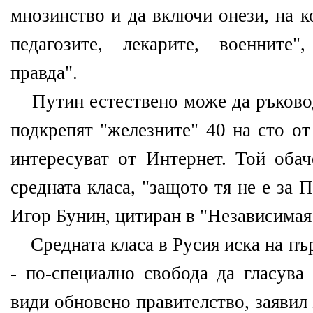
мнозинство и да включи онези, на к
педагозите, лекарите, военните
правда".
Путин естествено може да ръковод
подкрепят "железните" 40 на сто от
интересуват от Интернет. Той оба
средната класа, "защото тя не е за 
Игор Бунин, цитиран в "Независимая 
Средната класа в Русия иска на пъ
- по-специално свобода да гласува
види обновено правителство, заявил