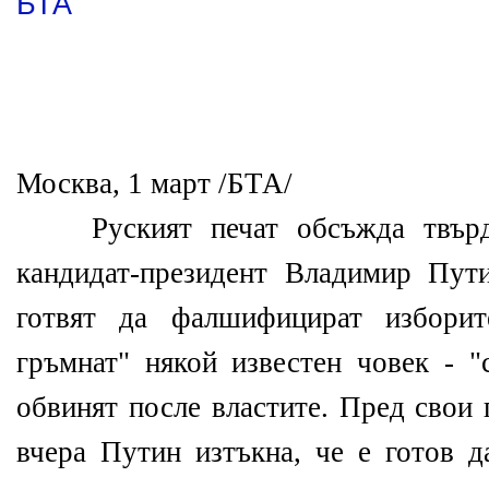
БТА
Москва, 1 март /БТА/
Руският печат обсъжда твърде
кандидат-президент Владимир Пут
готвят да фалшифицират изборит
гръмнат" някой известен човек - "
обвинят после властите. Пред свои
вчера Путин изтъкна, че е готов д