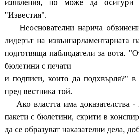
изявления, но може да осигури д
"Известия".
Неоснователни нарича обвинения
лидерът на извънпарламентарната п
подготвяща наблюдатели за вота. "О
бюлетини с печати
и подписи, които да подхвърля?" в
пред вестника той.
Ако властта има доказателства -
пакети с бюлетини, скрити в конспи
да се образуват наказателни дела, до