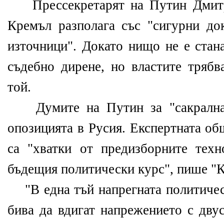
Прессекретарят на Путин Дмитри
Кремъл разполага със "сигурни док
източници". Докато нищо не е стан
съдебно дирене, но властите трябв
той.
Думите на Путин за "сакрална 
опозицията в Русия. Експертната об
са "хватки от предизборните техн
бъдещия политически курс", пише "К
"В една тъй напрегната политическ
бива да вдигат напрежението с дву