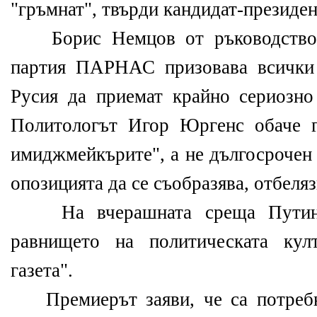
"гръмнат", твърди кандидат-президе
Борис Немцов от ръководството
партия ПАРНАС призовава всички 
Русия да приемат крайно сериозно
Политологът Игор Юргенс обаче г
имиджмейкърите", а не дългосрочен 
опозицията да се съобразява, отбеляз
На вчерашната среща Путин п
равнището на политическата кул
газета".
Премиерът заяви, че са потребн