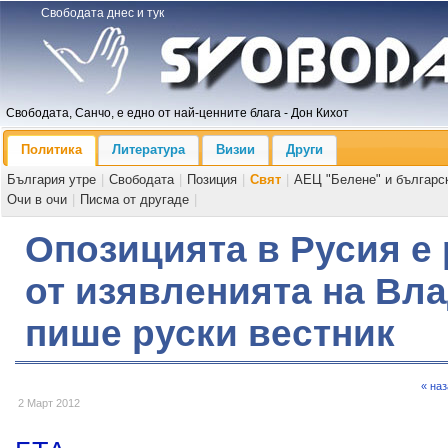
Свободата днес и тук
Свободата, Санчо, е едно от най-ценните блага - Дон Кихот
Политика
Литература
Визии
Други
България утре
|
Свободата
|
Позиция
|
Свят
|
АЕЦ "Белене" и българс
Очи в очи
|
Писма от другаде
|
Опозицията в Русия е
от изявленията на Вл
пише руски вестник
« на
2 Март 2012