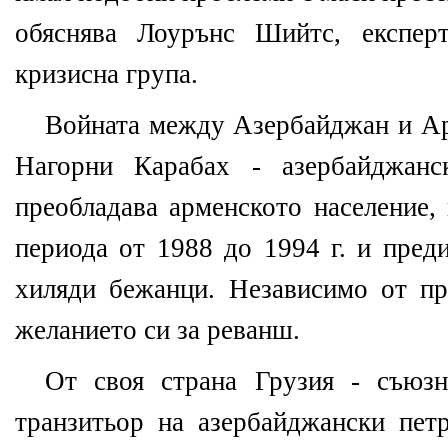
обяснява Лоурънс Шийтс, експер
кризисна група.
Войната между Азербайджан и Ар
Нагорни Карабах - азербайджанс
преобладава арменското население,
периода от 1988 до 1994 г. и пред
хиляди бежанци. Независимо от п
желанието си за реванш.
От своя страна Грузия - съюз
транзитьор на азербайджански петр