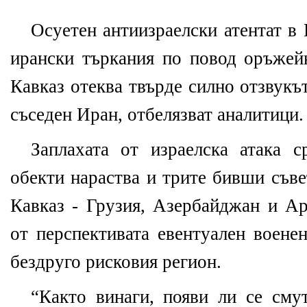
Осуетен антиизраелски атентат в 
ирански търкания по повод оръже
Кавказ отеква твърде силно отзвукъ
съседен Иран, отбелязват аналитици.
Заплахата от израелска атака 
обекти нараства и трите бивши съв
Кавказ - Грузия, Азербайджан и Ар
от перспективата евентуален воене
бездруго рисковия регион.
“Както винаги, появи ли се см