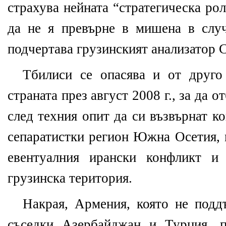
страхува нейната “стратегическа ро
да не я превърне в мишена в слу
подчертава грузинският анализатор 
Тбилиси се опасява и от друго
страната през август 2008 г., за да 
след техния опит да си възвърнат к
сепаратистки регион Южна Осетия, 
евентуалния ирански конфликт и
грузинска територия.
Накрая, Армения, която не подд
съседки Азербайджан и Турция, п