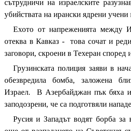
сътрудничи на израелските разузна
убийствата на ирански ядрени учени 
Ехото от напреженията между И
отеква в Кавказ -
това сочат и ред
заговори, скроени в Техеран според 
Грузинската полиция заяви в нач
обезвредила бомба, заложена бл
Израел.
В Азербайджан пък бяха и
заподозрени, че са подготвяли напад
Русия и Западът водят борба за