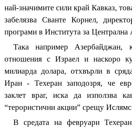
най-значимите сили край Кавказ, това
забелязва Сванте Корнел, директо
програми в Института за Централна 
Така например Азербайджан, 
отношения с Израел и наскоро к
милиарда долара, отхвърли в сряд
Иран - Техеран заподозря, че евр
заклет враг, иска да използва к
“терористични акции” срещу Ислямс
В средата на февруари Техеран