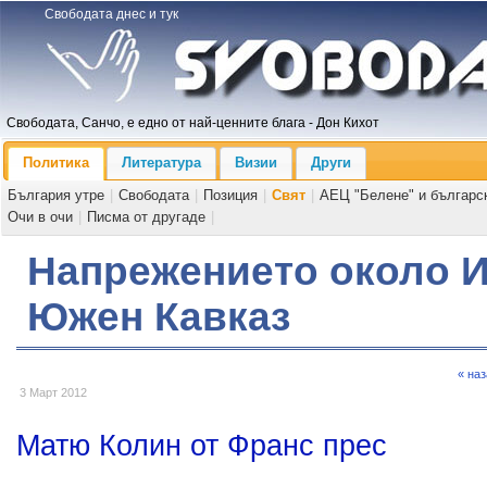
Свободата днес и тук
Свободата, Санчо, е едно от най-ценните блага - Дон Кихот
Политика
Литература
Визии
Други
България утре
|
Свободата
|
Позиция
|
Свят
|
АЕЦ "Белене" и българс
Очи в очи
|
Писма от другаде
|
Напрежението около И
Южен Кавказ
« на
3 Март 2012
Матю Колин от Франс прес