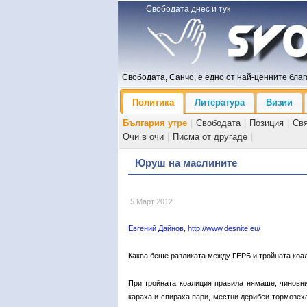
Свободата днес и тук
Свободата, Санчо, е едно от най-ценните блага
Политика
Литература
Визии
България утре
|
Свободата
|
Позиция
|
Св
Очи в очи
|
Писма от другаде
|
Юруш на маслините
5 Март 2012
Евгений Дайнов, http://www.desnite.eu/
Каква беше разликата между ГЕРБ и тройната коа
При тройната коалиция правила нямаше, чиновни
караха и спираха пари, местни дерибеи тормозех