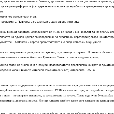
ра, да помогне на почтените бизнеси, да отшие олигарсите от държавната трапеза, 
 да направи реформите (т.е. държавната машина да заработи за гражданите) и да вка
то.
езе в нов исторически етап.
т реформите. Пушилката се слегна и отдолу лъсна истината.
не си вършат работата. Заради които от ЕС ни се карат и ще ни съдят да им платим ед
 липсата на единен център за наводнения, за екологични неразбории; скоро ще стартир
бийствен. А Шенген и еврото правителството ще види, когато си види ушите.
виха си въоръжените разправии по кръчми, кръстовища и гаражи. Почтените бизнеси 
мите световни компании бягат към Румъния – Сименс е само последният пример.
заните глави на чиновници с бонуси, правителството предприема конкретни действия
еделени хора и техните интереси. Имената се знаят, интересите – също.
и която парите на държавните организации – нашите с вас пари, уважаеми – са концентрира
медийния монопол на лакеите на властта. ГЕРБ не само не спря, но задълбочи скандал
 и нови – за саниране, например, за застраховане на тотото. Пусна я да купи Булгартабак.
неправомерна държавна помощ. Ние ще плащаме глобите, както сега плащаме на клакьорски
която цели сектори не искаха европейски пари, за да избегнат европейския контро