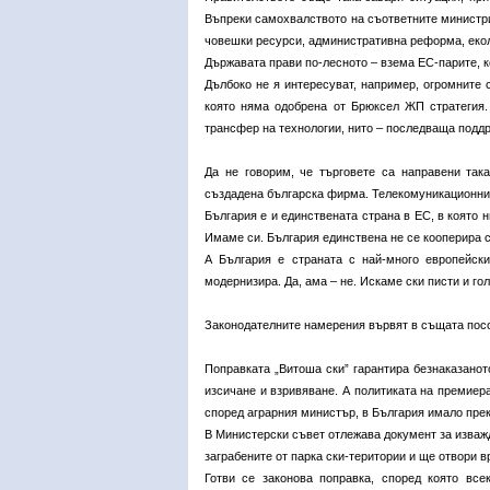
Въпреки самохвалството на съответните министри
човешки ресурси, административна реформа, еколо
Държавата прави по-лесното – взема ЕС-парите, ко
Дълбоко не я интересуват, например, огромните 
която няма одобрена от Брюксел ЖП стратегия.
трансфер на технологии, нито – последваща подд
Да не говорим, че търговете са направени така
създадена българска фирма. Телекомуникационнит
България е и единствената страна в ЕС, в която
Имаме си. България единствена не се кооперира 
А България е страната с най-много европейск
модернизира. Да, ама – не. Искаме ски писти и го
Законодателните намерения вървят в същата пос
Поправката „Витоша ски” гарантира безнаказанот
изсичане и взривяване. А политиката на премиера
според аграрния министър, в България имало прек
В Министерски съвет отлежава документ за изваж
заграбените от парка ски-територии и ще отвори в
Готви се законова поправка, според която все