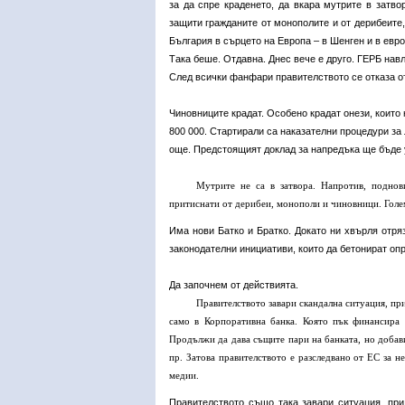
за да спре краденето, да вкара мутрите в затво
защити гражданите от монополите и от дерибеите,
България в сърцето на Европа – в Шенген и в евро
Така беше. Отдавна. Днес вече е друго. ГЕРБ навл
След всички фанфари правителството се отказа о
Чиновниците крадат. Особено крадат онези, които 
800 000. Стартирали са наказателни процедури за
още. Предстоящият доклад за напредъка ще бъде у
Мутрите не са в затвора. Напротив, подно
притиснати от дерибеи, монополи и чиновници. Голе
Има нови Батко и Братко. Докато ни хвърля отря
законодателни инициативи, които да бетонират опр
Да започнем от действията.
Правителството завари скандална ситуация, пр
само в Корпоративна банка. Която пък финансира 
Продължи да дава същите пари на банката, но добави
пр. Затова правителството е разследвано от ЕС за 
медии.
Правителството също така завари ситуация, при 