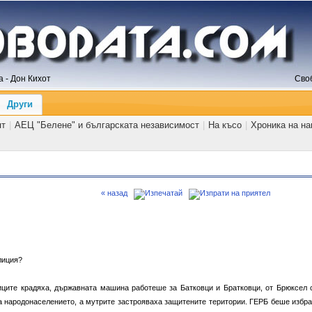
 - Дон Кихот
Сво
Други
ят
|
АЕЦ "Белене" и българската независимост
|
На късо
|
Хроника на н
« назад
лиция?
ците крадяха, държавната машина работеше за Батковци и Братковци, от Брюксел 
а народонаселението, а мутрите застрояваха защитените територии. ГЕРБ беше избра