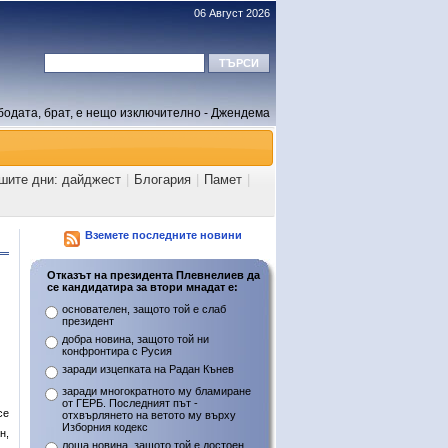
06 Август 2026
бодата, брат, е нещо изключително - Джендема
ашите дни: дайджест
|
Блогария
|
Памет
|
Вземете последните новини
Отказът на президента Плевнелиев да
се кандидатира за втори мнадат е:
основателен, защото той е слаб
президент
добра новина, защото той ни
конфронтира с Русия
заради изцепката на Радан Кънев
заради многократното му бламиране
от ГЕРБ. Последният път -
се
отхвърлянето на ветото му върху
Изборния кодекс
н,
лоша новина, защото той е достоен