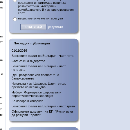
да
президент и притежава визия за
развитието на България и
ра
приобщаването й към цивилизования
свят
нещо, което не ме интересува
резултати
ни
ат
Последни публикации
01/11/2016
Банковият фалит на България - част пета
са
Сблъсък на лидерства
Банковият фалит на България - част
четвърта
 и
„Ден разделен“ или провалът на
балансирането
Ченалова към Цацаров: Царят е гол,
времето на всеки идва
Избори: Формира се широка анти
евроатлантическа коалиция
ни
За избора в изборите
а.
Банковият фалит на България - част трета
 И
Официален документ на ЕП: "Русия иска
те
да разцепи Европа"
л.