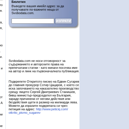
Бюлетин
то
Въведете вашия имейл адрес за да
получавате по-важните неща от
я.
Svobodata.com.
а,
я,
но
.
м.
Svobodata.com не носи отговорност за
съдържанието и авторските права на
препечатани статии - като винаги посочва име
 и
на автор и линк на първоначалната публикация.
Подкрепете Откритото писмо на Едвин Сугарев
до главния прокурор Сотир Цацаров, с което се
иска започването на наказателно производство
срещу лицето Сергей Дмитриевич Станишев,
бивш министър-председател на България,
от
заради причинени от негови действия или
бездействия щети в размер на милиарди лева.
 А
Можете да изразите подкрепата си чрез
петиция на адрес:
http://www.peticiq.com/
otkrito_pismo_sugarev
ни
не