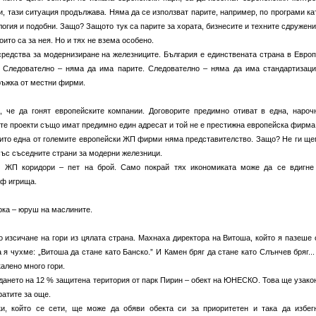
, тази ситуация продължава. Няма да се използват парите, например, по програми ка
гия и подобни. Защо? Защото тук са парите за хората, бизнесите и техните сдружени
ито са за нея. Но и тях не взема особено.
средства за модернизиране на железниците. България е единствената страна в Европ
 Следователно – няма да има парите. Следователно – няма да има стандартизаци
ръжка от местни фирми.
, че да гонят европейските компании. Договорите предимно отиват в една, нароч
е проекти също имат предимно един адресат и той не е престижна европейска фирма
 нито една от големите европейски ЖП фирми няма представителство. Защо? Не ги ще
със съседните страни за модерни железници.
и ЖП коридори – пет на брой. Само покрай тях икономиката може да се вдигне
лф игрища.
ока – юруш на маслините.
о изсичане на гори из цялата страна. Махнаха директора на Витоша, който я пазеше 
 я чухме: „Витоша да стане като Банско.” И Камен бряг да стане като Слънчев бряг...
алено много гори.
дането на 12 % защитена територия от парк Пирин – обект на ЮНЕСКО. Това ще узако
ратите за още.
ки, който се сети, ще може да обяви обекта си за приоритетен и така да избег