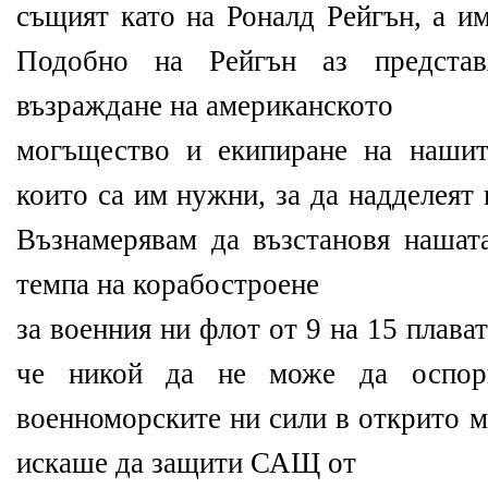
същият като на Роналд Рейгън, а им
Подобно на Рейгън аз предста
възраждане на американското
могъщество и екипиране на нашит
които са им нужни, за да надделеят 
Възнамерявам да възстановя нашата
темпа на корабостроене
за военния ни флот от 9 на 15 плава
че никой да не може да оспори
военноморските ни сили в открито м
искаше да защити САЩ от