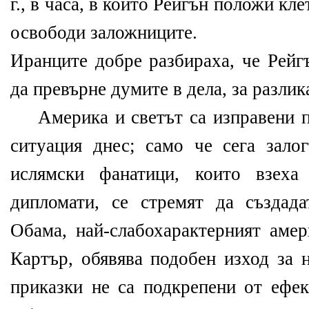
г., в часа, в който Рейгън положи кл
освободи заложниците.
Иранците добре разбираха, че Рейг
да превърне думите в дела, за разлик
Америка и светът са изправени п
ситуация днес; само че сега зало
ислямски фанатици, които взеха
дипломати, се стремят да създад
Обама, най-слабохарактерният амер
Картър, обявява подобен изход за 
приказки не са подкрепени от ефек