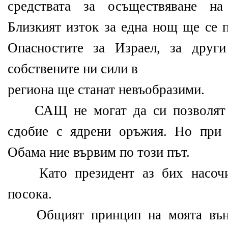
средствата за осъществяване на
Близкият изток за една нощ ще се п
Опасностите за Израел, за друг
собствените ни сили в
региона ще станат невъобразими.
САЩ не могат да си позволят д
сдобие с ядрени оръжия. Но при 
Обама ние вървим по този път.
Като президент аз бих насочи
посока.
Общият принцип на моята външ