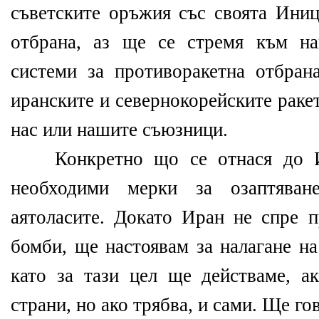
съветските оръжия със своята Иниц
отбрана, аз ще се стремя към на
системи за противоракетна отбрана
иранските и севернокорейските раке
нас или нашите съюзници.
Конкретно що се отнася до Ир
необходими мерки за озаптява
аятоласите. Докато Иран не спре п
бомби, ще настоявам за налагане на
като за тази цел ще действаме, а
страни, но ако трябва, и сами. Ще го