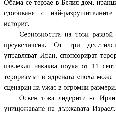
Обама се терзае в Белия дом, иранц
сдобиване с най-разрушителните
история.
Сериозността на този развой в
преувеличена. От три десетилет
управляват Иран, спонсорират теро
извлекли някаква поука от 11 септ
тероризмът в ядрената епоха може
сценарии на ужас в огромни размери
Освен това лидерите на Иран о
унищожаване на държавата Израел.