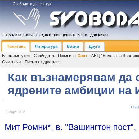
Свободата днес и тук
Свободата, Санчо, е едно от най-ценните блага - Дон Кихот
Политика
Литература
Визии
Други
България утре
|
Свободата
|
Позиция
|
Свят
|
АЕЦ "Белене" и българс
Очи в очи
|
Писма от другаде
|
Как възнамерявам да 
ядрените амбиции на 
« на
8 Март 2012
Мит Ромни*, в. "Вашингтон пост", 