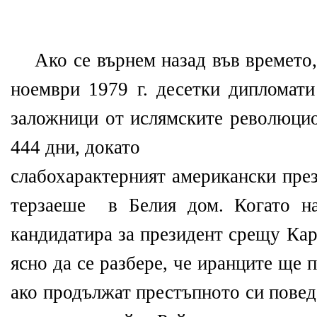
Ако се върнем назад във времето, 
ноември 1979 г. десетки дипломат
заложници от ислямските революци
444 дни, докато
слабохарактерният американски пре
терзаеше в Белия дом. Когато на
кандидатира за президент срещу Кар
ясно да се разбере, че иранците ще п
ако продължат престъпното си повед