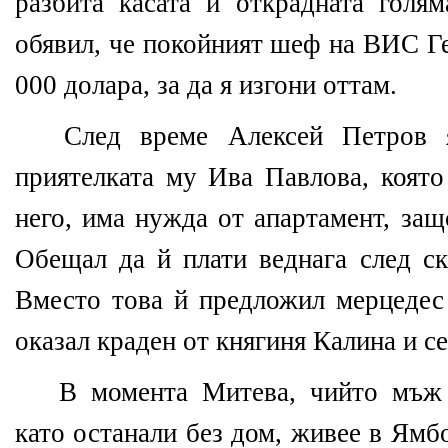
разбита касата и открадната голя
обявил, че покойният шеф на ВИС Г
000 долара, за да я изгони оттам.
След време Алексей Петров я
приятелката му Ива Павлова, която
него, има нужда от апартамент, защ
Обещал да й плати веднага след ск
Вместо това й предложил мерцедес 
оказал краден от княгиня Калина и се
В момента Митева, чийто мъж 
като останали без дом, живее в Ямб