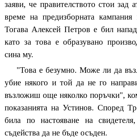
заяви, че правителството стои зад 
време на предизборната кампания 
Тогава Алексей Петров е бил напад
като за това е образувано произв
сина му.
"Това е безумно. Може ли да въз
убие някого и той да не го направ
възложиш още няколко поръчки", ко
показанията на Устинов. Според Тр
била по настояване на свидетеля
съдейства да не бъде осъден.