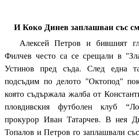
И Коко Динев заплашван със см
Алексей Петров и бившият гл
Филчев често са се срещали в "Зла
Устинов пред съда. След една т
подсъдим по делото "Октопод" пок
която съдържала жалба от Констант
пловдивския футболен клуб “Ло
прокурор Иван Татарчев. В нея Д
Топалов и Петров го заплашвали със