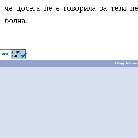
че досега не е говорила за тези н
болна.
© Copyright
ww