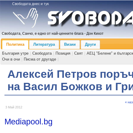
Свободата днес и тук
Свободата, Санчо, е едно от най-ценните блага - Дон Кихот
Политика
Литература
Визии
Други
България утре
|
Свободата
|
Позиция
|
Свят
|
АЕЦ "Белене" и българс
Очи в очи
|
Писма от другаде
|
Алексей Петров поръ
на Васил Божков и Гр
« на
3 Май 2012
Mediapool.bg