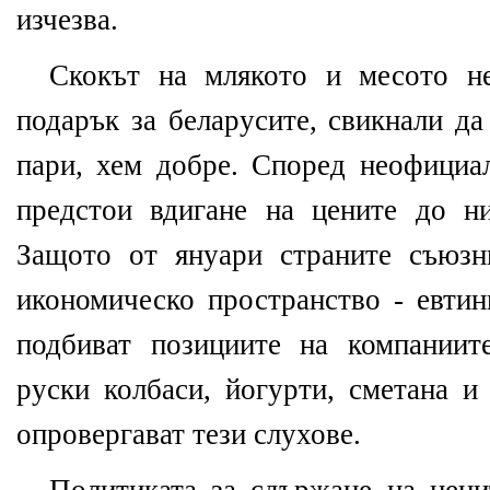
изчезва.
Скокът на млякото и месото не
подарък за беларусите, свикнали да
пари, хем добре. Според неофици
предстои вдигане на цените до н
Защото от януари страните съюзн
икономическо пространство - евтин
подбиват позициите на компаниит
руски колбаси, йогурти, сметана и
опровергават тези слухове.