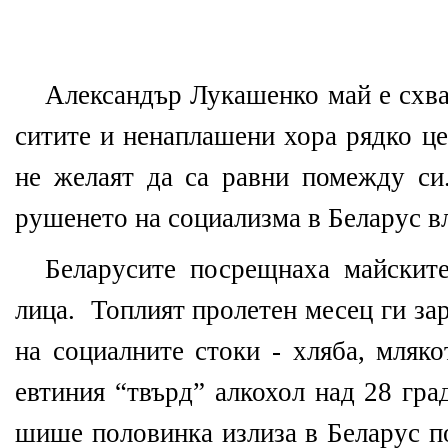
Александър Лукашенко май е схва
ситите и ненаплашени хора рядко це
не желаят да са равни помежду си
рушенето на социализма в Беларус вл
Беларусите посрещнаха майскит
лица.
Топлият пролетен месец ги за
на социалните стоки - хляба, мляко
евтиния “твърд” алкохол над 28 гра
шише половинка излиза в Беларус по