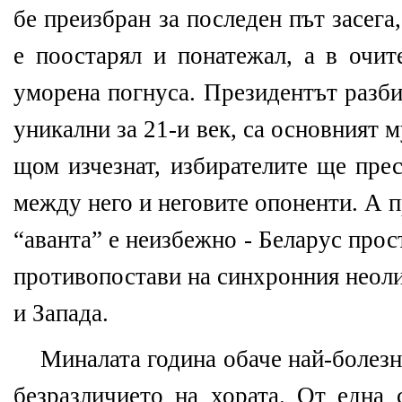
бе преизбран за последен път засега,
е поостарял и понатежал, а в очит
уморена погнуса. Президентът разби
уникални за 21-и век, са основният 
щом изчезнат, избирателите ще прес
между него и неговите опоненти. А 
“аванта” е неизбежно - Беларус прост
противопостави на синхронния неоли
и Запада.
Миналата година обаче най-болезн
безразличието на хората. От една 