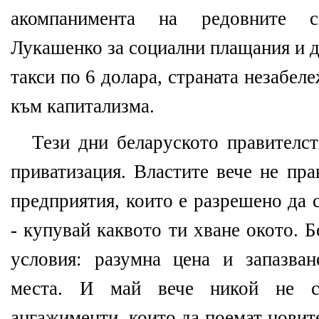
акомпанимента на редовните 
Лукашенко за социални плащания и д
такси по 6 долара, страната незабел
към капитализма.
Тези дни беларуското правителст
приватизация. Властите вече не пр
предприятия, които е разрешено да 
- купувай каквото ти хване окото. 
условия: разумна цена и запазва
места. И май вече никой не с
ангажименти, които да поемат новит