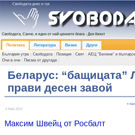
Свободата днес и тук
Свободата, Санчо, е едно от най-ценните блага - Дон Кихот
Политика
Литература
Визии
Други
България утре
|
Свободата
|
Позиция
|
Свят
|
АЕЦ "Белене" и българс
Очи в очи
|
Писма от другаде
|
Беларус: “бащицата” 
прави десен завой
« на
6 Май 2012
Максим Швейц от Росбалт