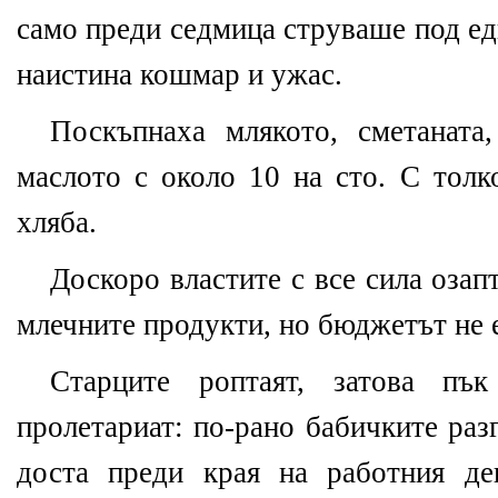
само преди седмица струваше под ед
наистина кошмар и ужас.
Поскъпнаха млякото, сметаната,
маслото
с около 10 на сто. С толк
хляба.
Доскоро властите с все сила озап
млечните продукти, но бюджетът не е
Старците роптаят, затова пъ
пролетариат:
по-рано бабичките раз
доста преди края на работния де