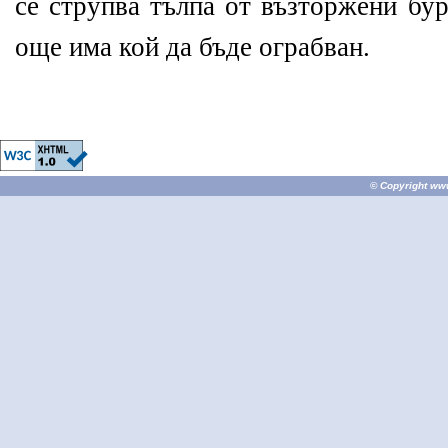
се струпва тълпа от възторжени бур
още има кой да бъде ограбван.
© Copyright
ww