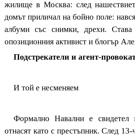
жилище в Москва: след нашествиет
домът приличал на бойно поле: навс
албуми със снимки, дрехи. Став
опозиционния активист и блогър Але
Подстрекатели и агент-провока
И той е несменяем
Формално Навални е свидетел 
отнасят като с престъпник. След 13