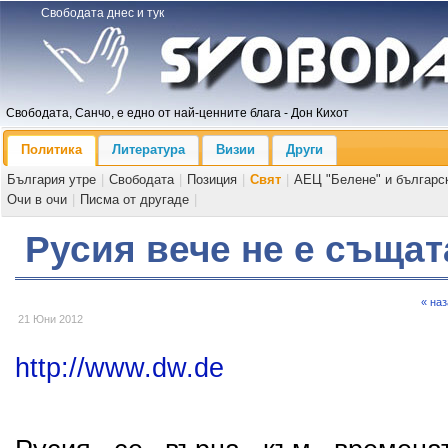
Свободата днес и тук
Свободата, Санчо, е едно от най-ценните блага - Дон Кихот
Политика
Литература
Визии
Други
България утре
|
Свободата
|
Позиция
|
Свят
|
АЕЦ "Белене" и българс
Очи в очи
|
Писма от другаде
|
Русия вече не е същат
« на
21 Юни 2012
http://www.dw.de