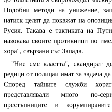
Подобни методи на унижение, зап
натиск целят да покажат на опозици
Русия. Такава е тактиката на Пут
назовава своите противници по име
хора", свързани със Запада.
"Ние сме властта", скандират д
редици от полицаи имат за задача да
Според тайните служби хора
представлявали много по-се
престъпниците и корумпиранит