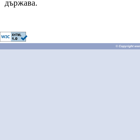
държава.
© Copyright
ww