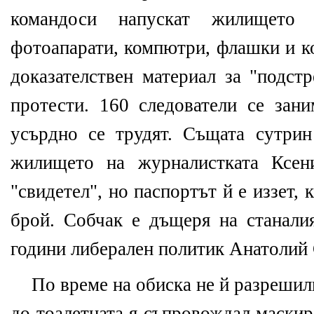
командоси напускат жилището
фотоапарати, компютри, флашки и к
доказателствен материал за "подст
протести. 160 следователи се зани
усърдно се трудят. Същата сутрин
жилището на журналистката Ксен
"свидетел", но паспортът й е иззет, 
брой. Собчак е дъщеря на станалия
години либерален политик Анатолий 
По време на обиска не й разрешили
до тоалетната я съпровождал маски