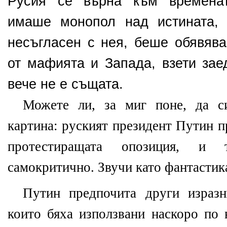
Русия се върна към временат
имаше монопол над истината, 
несъгласен с нея, беше обявява
от мафията и Запада, взети зае
вече не е същата.
Можете ли, за миг поне, да си
картина: руският президент Путин п
протестиращата опозиция, и 
самокритично. Звучи като фантастик
Путин предпочита други изразн
които бяха използвани наскоро по 