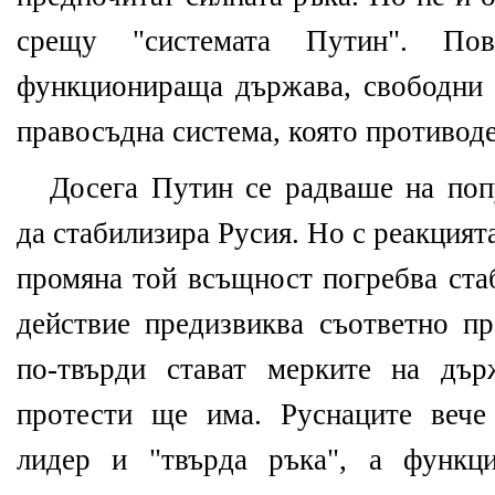
срещу "системата Путин". По
функционираща държава, свободни 
правосъдна система, която противоде
Досега Путин се радваше на поп
да стабилизира Русия. Но с реакция
промяна той всъщност погребва ста
действие предизвиква съответно пр
по-твърди стават мерките на дър
протести ще има. Руснаците вече
лидер и "твърда ръка", а функц