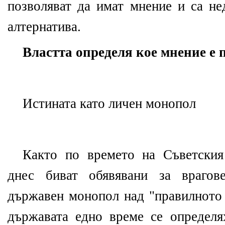
позволяват да имат мнение и са не
алтернатива.
Властта определя кое мнение е
Истината като личен монопол
Както по времето на Съветския
днес биват обявявани за врагов
държавен монопол над "правилното 
държавата едно време се определя