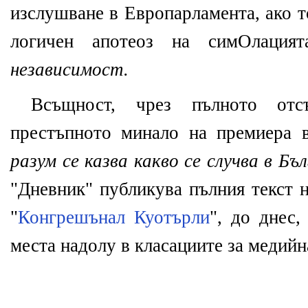
изслушване в Европарламента, ако т
логичен апотеоз на симОлаци
независимост.
Всъщност, чрез пълното отс
престъпното минало на премиера 
разум се казва какво се случва в Бъ
"Дневник" публикува пълния текст н
"
Конгрешънал Куотърли
", до днес,
места надолу в класациите за медийн