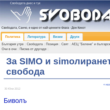
Свободата днес и тук
Свободата, Санчо, е едно от най-ценните блага - Дон Кихот
Политика
Литература
Визии
Други
България утре
|
Свободата
|
Позиция
|
Свят
|
АЕЦ "Белене" и българс
Очи в очи
|
Писма от другаде
|
За SIMO и simолиране
свобода
« на
30 Юни 2012
Биволъ