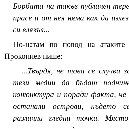
Борбата на такъв публичен тере
прасе и от нея няма как да изле
си влязъл...
По-натам по повод на атаките
Прокопиев пише:
...Твърдя, че това се случва
тези медии да бъдат подчин
конюнктура и поради факта, че
останали острови, къдeто с
различни гледни точки. Място