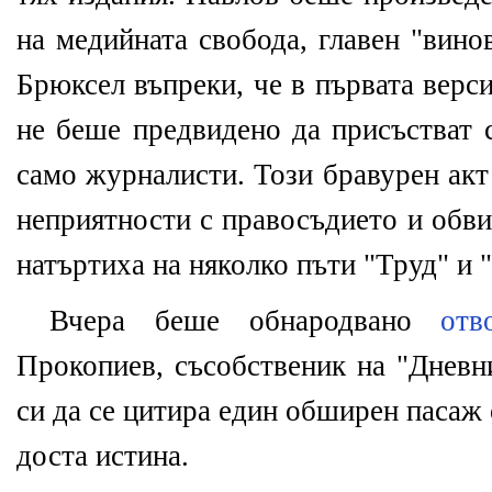
на медийната свобода, главен "вино
Брюксел въпреки, че в първата верс
не беше предвидено да присъстват 
само журналисти. Този бравурен акт
неприятности с правосъдието и обви
натъртиха на няколко пъти "Труд" и "
Вчера беше обнародвано
отв
Прокопиев, съсобственик на "Дневн
си да се цитира един обширен пасаж
доста истина.