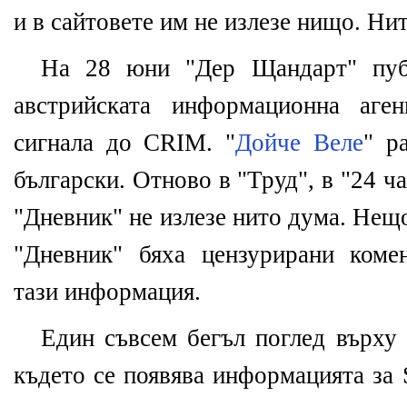
и в сайтовете им не излезе нищо. Ни
На 28 юни "Дер Щандарт" пуб
австрийската информационна а
сигнала до CRIM. "
Дойче Веле
" р
български. Отново в "Труд", в "24 ча
"Дневник" не излезе нито дума. Нещ
"Дневник" бяха цензурирани ком
тази информация.
Един съвсем бегъл поглед върху 
където се появява информацията за