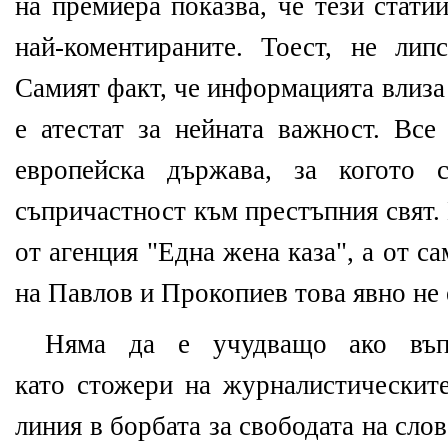
на премиера показва, че тези стати
най-коментираните. Тоест, не лип
Самият факт, че информацията влиз
е атестат за нейната важност. Все
европейска държава, за когото 
съпричастност към престъпния свят. 
от агенция "Една жена каза", а от с
на Павлов и Прокопиев това явно не 
Няма да е учудващо ако въп
като стожери на журналистическите
линия в борбата за свободата на сло