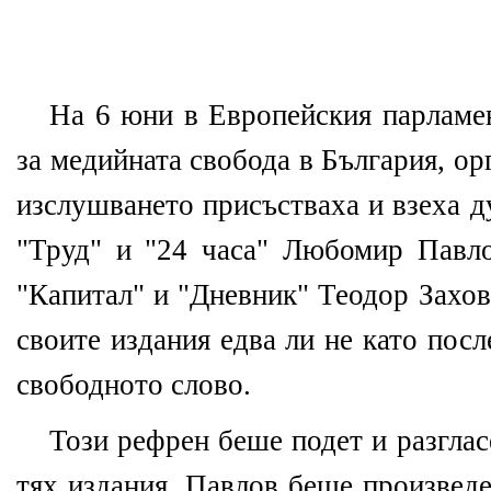
На 6 юни в Европейския парламен
за медийната свобода в България, о
изслушването присъстваха и взеха д
"Труд" и "24 часа" Любомир Павло
"Капитал" и "Дневник" Теодор Захов
своите издания едва ли не като пос
свободното слово.
Този рефрен беше подет и разглас
тях издания. Павлов беше произведе