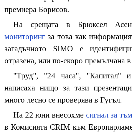
премиера Борисов.
На срещата в Брюксел Ас
мониторинг
за това как информацият
загадъчното SIMO е идентифиц
отразена, или по-скоро премълчана в
"Труд", "24 часа", "Капитал" 
написаха нищо за тази презентац
много лесно се проверява в Гугъл.
На 22 юни внесохме
сигнал за тъ
в Комисията CRIM към Европарламе