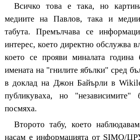
Всичко това е така, но картин
медиите на Павлов, така и меди
табута. Премълчава се информац
интерес, което директно обслужва вл
което се прояви миналата година
имената на "гнилите ябълки" сред бъ
в доклад на Джон Байърли в Wikil
публикуваха, но "независимите" 
посмяха.
Второто табу, което наблюдава
насам е информацията от SIMO/ЦР