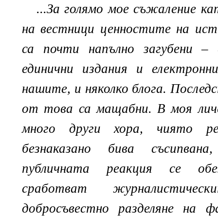
...За голямо мое съжаление к
на вестници ценностите на ис
са почти напълно загубени – 
единични издания и електронн
нашите, и няколко блога. После
от това са мащабни. В моя личе
много други хора, чиято р
безнаказано бива съсипван
публичната реакция се обе
сработват журналистичес
добросъвестно разделяне на ф